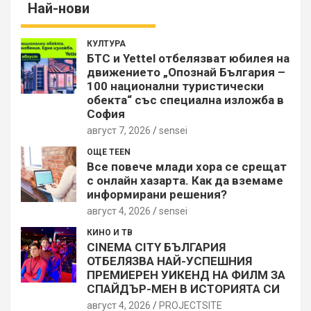
Най-нови
КУЛТУРА
БТС и Yettel отбелязват юбилея на
движението „Опознай България –
100 национални туристически
обекта“ със специална изложба в
София
август 7, 2026
sensei
ОЩЕ TEEN
Все повече млади хора се срещат
с онлайн хазарта. Как да вземаме
информирани решения?
август 4, 2026
sensei
КИНО И ТВ
CINEMA CITY БЪЛГАРИЯ
ОТБЕЛЯЗВА НАЙ-УСПЕШНИЯ
ПРЕМИЕРЕН УИКЕНД НА ФИЛМ ЗА
СПАЙДЪР-МЕН В ИСТОРИЯТА СИ
август 4, 2026
PROJECTSITЕ