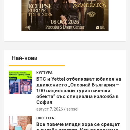
Най-нови
КУЛТУРА
БТС и Yettel отбелязват юбилея на
движението „Опознай България –
100 национални туристически
обекта“ със специална изложба в
София
август 7, 2026
sensei
ОЩЕ TEEN
Все повече млади хора се срещат
с онлайн хазарта. Как да вземаме