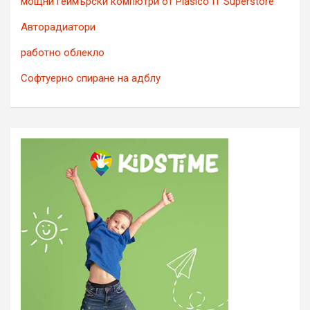
мощни геймърски компютри от Plasico IT Superstore
Авторадиатори
работно облекло
Софтуерно спиране на адблу