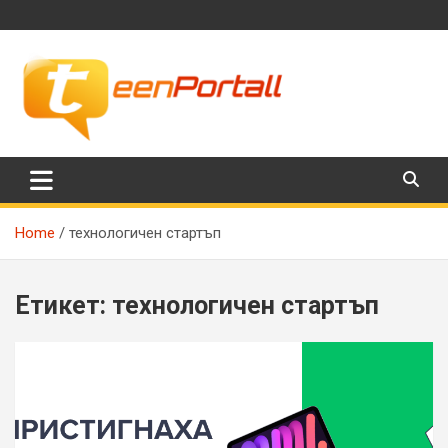
Skip
to
content
Филми, музика, интересни факти и още…
TeenPortall
Home
технологичен стартъп
Етикет:
технологичен стартъп