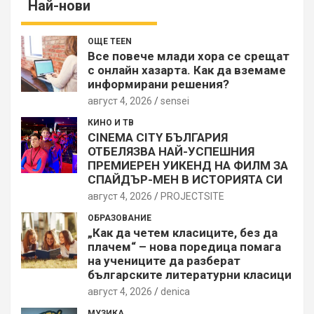
Най-нови
ОЩЕ TEEN
Все повече млади хора се срещат
с онлайн хазарта. Как да вземаме
информирани решения?
август 4, 2026
sensei
КИНО И ТВ
CINEMA CITY БЪЛГАРИЯ
ОТБЕЛЯЗВА НАЙ-УСПЕШНИЯ
ПРЕМИЕРЕН УИКЕНД НА ФИЛМ ЗА
СПАЙДЪР-МЕН В ИСТОРИЯТА СИ
август 4, 2026
PROJECTSITЕ
ОБРАЗОВАНИЕ
„Как да четем класиците, без да
плачем“ – нова поредица помага
на учениците да разберат
българските литературни класици
август 4, 2026
denica
МУЗИКА