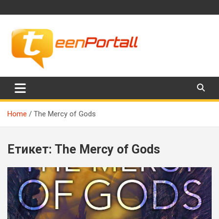
Skip
to
content
Филми, музика, интересни факти и още…
TeenPortall
Home
The Mercy of Gods
Етикет:
The Mercy of Gods