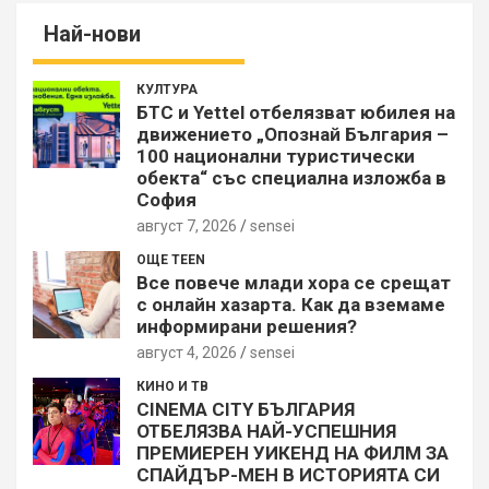
Най-нови
КУЛТУРА
БТС и Yettel отбелязват юбилея на
движението „Опознай България –
100 национални туристически
обекта“ със специална изложба в
София
август 7, 2026
sensei
ОЩЕ TEEN
Все повече млади хора се срещат
с онлайн хазарта. Как да вземаме
информирани решения?
август 4, 2026
sensei
КИНО И ТВ
CINEMA CITY БЪЛГАРИЯ
ОТБЕЛЯЗВА НАЙ-УСПЕШНИЯ
ПРЕМИЕРЕН УИКЕНД НА ФИЛМ ЗА
СПАЙДЪР-МЕН В ИСТОРИЯТА СИ