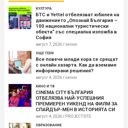
КУЛТУРА
БТС и Yettel отбелязват юбилея на
движението „Опознай България –
100 национални туристически
обекта“ със специална изложба в
София
август 7, 2026
sensei
ОЩЕ TEEN
Все повече млади хора се срещат
с онлайн хазарта. Как да вземаме
информирани решения?
август 4, 2026
sensei
КИНО И ТВ
CINEMA CITY БЪЛГАРИЯ
ОТБЕЛЯЗВА НАЙ-УСПЕШНИЯ
ПРЕМИЕРЕН УИКЕНД НА ФИЛМ ЗА
СПАЙДЪР-МЕН В ИСТОРИЯТА СИ
август 4, 2026
PROJECTSITЕ
ОБРАЗОВАНИЕ