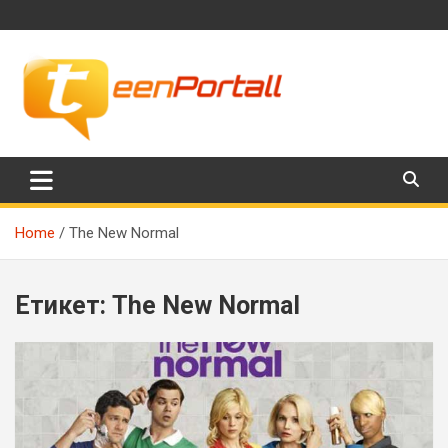
Skip
to
content
Филми, музика, интересни факти и още…
TeenPortall
Home
The New Normal
Етикет:
The New Normal