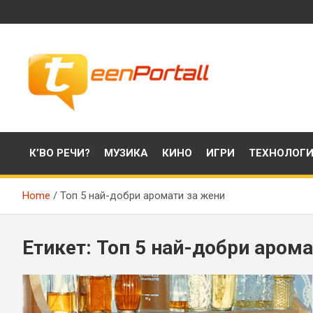
Skip
to
content
Филми, музика, интересни факти и още…
TeenPortall
К’ВО РЕЧИ?
МУЗИКА
КИНО
ИГРИ
ТЕХНОЛОГ
Home
Топ 5 най-добри аромати за жени
Етикет:
Топ 5 най-добри арома