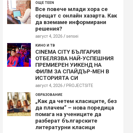
ОЩЕ TEEN
Все повече млади хора се
срещат с онлайн хазарта. Как
да вземаме информирани
решения?
август 4, 2026
sensei
КИНО И ТВ
CINEMA CITY БЪЛГАРИЯ
ОТБЕЛЯЗВА НАЙ-УСПЕШНИЯ
ПРЕМИЕРЕН УИКЕНД НА
ФИЛМ ЗА СПАЙДЪР-МЕН В
ИСТОРИЯТА СИ
август 4, 2026
PROJECTSITЕ
ОБРАЗОВАНИЕ
„Как да четем класиците, без
да плачем“ – нова поредица
помага на учениците да
разберат българските
литературни класици