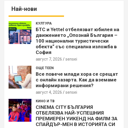
Най-нови
КУЛТУРА
БТС и Yettel отбелязват юбилея на
движението „Опознай България –
100 национални туристически
обекта“ със специална изложба в
София
август 7, 2026
sensei
ОЩЕ TEEN
Все повече млади хора се срещат
с онлайн хазарта. Как да вземаме
информирани решения?
август 4, 2026
sensei
КИНО И ТВ
CINEMA CITY БЪЛГАРИЯ
ОТБЕЛЯЗВА НАЙ-УСПЕШНИЯ
ПРЕМИЕРЕН УИКЕНД НА ФИЛМ ЗА
СПАЙДЪР-МЕН В ИСТОРИЯТА СИ