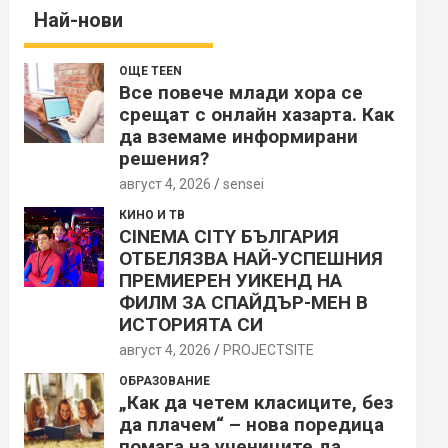
Най-нови
ОЩЕ TEEN
Все повече млади хора се
срещат с онлайн хазарта. Как
да вземаме информирани
решения?
август 4, 2026
sensei
КИНО И ТВ
CINEMA CITY БЪЛГАРИЯ
ОТБЕЛЯЗВА НАЙ-УСПЕШНИЯ
ПРЕМИЕРЕН УИКЕНД НА
ФИЛМ ЗА СПАЙДЪР-МЕН В
ИСТОРИЯТА СИ
август 4, 2026
PROJECTSITЕ
ОБРАЗОВАНИЕ
„Как да четем класиците, без
да плачем“ – нова поредица
помага на учениците да