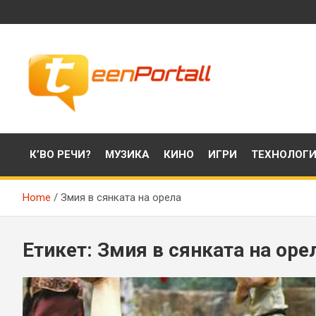
Skip
to
content
Филми, музика, интересни факти и още…
TeenPortall
К’ВО РЕЧИ?
МУЗИКА
КИНО
ИГРИ
ТЕХНОЛОГ
Home
Змия в сянката на орела
Етикет:
Змия в сянката на оре