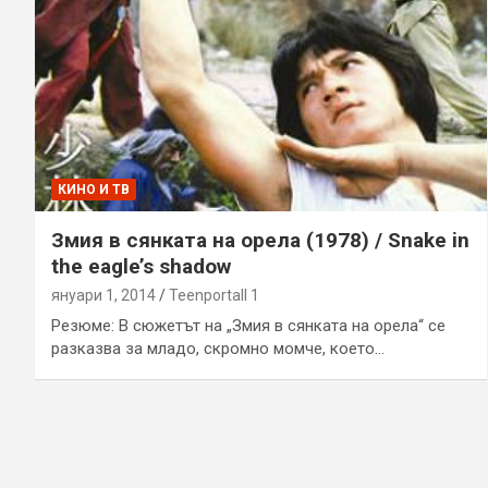
КИНО И ТВ
Змия в сянката на орела (1978) / Snake in
the eagle’s shadow
януари 1, 2014
Teenportall 1
Резюме: В сюжетът на „Змия в сянката на орела“ се
разказва за младо, скромно момче, което…