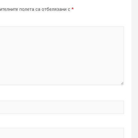
телните полета са отбелязани с
*