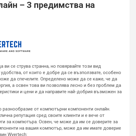
айн – 3 предимства на
 ви се струва странна, но повярвайте този вид
удобства, от които е добре да се възползвате, особено
може да спечелите. Определено може да се каже, че да
ергия, а освен това ви позволява лесно и без проблем да
ктеристики и цени и да направите най-добрия възможен за
о разнообразие от компютърни компоненти онлайн.
тлична репутация сред своите клиенти и е вече от
уги за компютъра. Освен, че може да им се доверите за
компоненти на вашия компютър, може да им имате доверие
зин Wyertech: