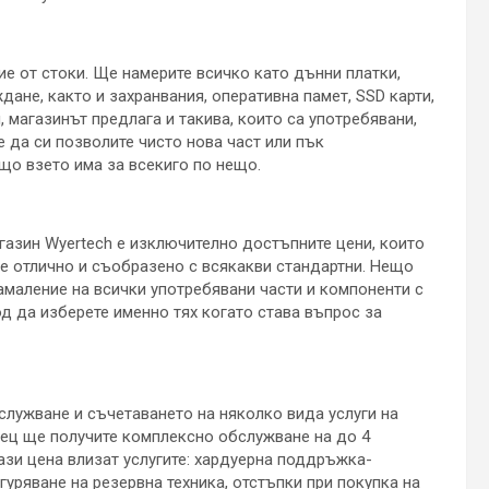
ие от стоки. Ще намерите всичко като дънни платки,
не, както и захранвания, оперативна памет, SSD карти,
, магазинът предлага и такива, които са употребявани,
е да си позволите чисто нова част или пък
що взето има за всекиго по нещо.
газин Wyertech е изключително достъпните цени, които
 е отлично и съобразено с всякакви стандартни. Нещо
амаление на всички употребявани части и компоненти с
од да изберете именно тях когато става въпрос за
служване и съчетаването на няколко вида услуги на
сец ще получите комплексно обслужване на до 4
тази цена влизат услугите: хардуерна поддръжка-
уряване на резервна техника, отстъпки при покупка на