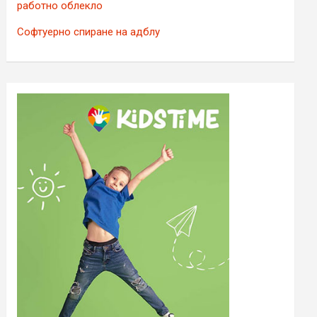
работно облекло
Софтуерно спиране на адблу