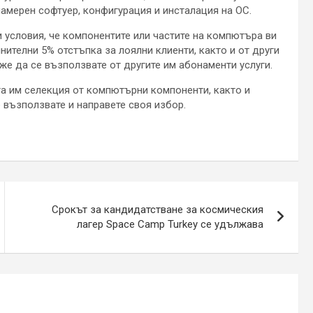
амерен софтуер, конфигурация и инсталация на ОС.
 условия, че компонентите или частите на компютъра ви
нителни 5% отстъпка за лоялни клиенти, както и от други
же да се възползвате от другите им абонаменти услуги.
та им селекция от компютърни компоненти, както и
е възползвате и направете своя избор.
Срокът за кандидатстване за космическия
лагер Space Camp Turkey се удължава