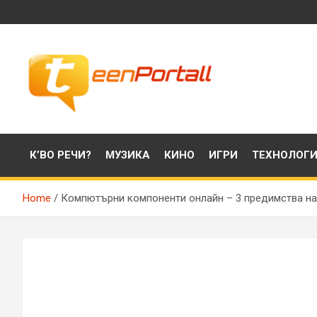
Skip
to
content
Филми, музика, интересни факти и още…
TeenPortall
К’ВО РЕЧИ?
МУЗИКА
КИНО
ИГРИ
ТЕХНОЛОГ
Home
Компютърни компоненти онлайн – 3 предимства на