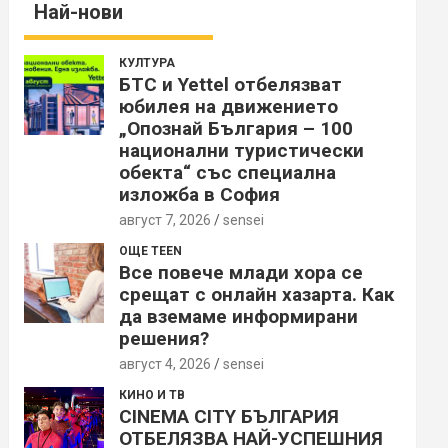
Най-нови
КУЛТУРА
БТС и Yettel отбелязват
юбилея на движението
„Опознай България – 100
национални туристически
обекта“ със специална
изложба в София
август 7, 2026
sensei
ОЩЕ TEEN
Все повече млади хора се
срещат с онлайн хазарта. Как
да вземаме информирани
решения?
август 4, 2026
sensei
КИНО И ТВ
CINEMA CITY БЪЛГАРИЯ
ОТБЕЛЯЗВА НАЙ-УСПЕШНИЯ