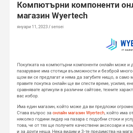
Компютърни компоненти онл
магазин Wyertech
януари 11, 2023
sensei
Покупката на компютърни компоненти онлайн може и да
пазаруване има стотици възможности и безброй много 
щом ви се предлагат и няма да загубите нищо, а само 
правите покупка онлайн ще ви спести време, усилия, ен
сравнявате артикули в различни сайтове, техните хара
вас избор.
Има един магазин, който може да ви предложи огромн
Става въпрос за
онлайн магазин Wyertech
, който има о
няколко години лидер на пазара с подобни стоки и усл
това, че от тях ще получите качествени аксесоари и 
и за други неща. Нека видим и 3-те предимства на мага