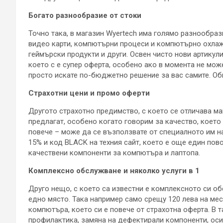
Богато разнообразие от стоки
Точно така, в магазин Wyertech има голямо разнообраз
видео карти, компютърни процеси и компютърно охлажда
геймърски продукти и други. Освен чисто нови артикули
което с е супер оферта, особено ако в момента не мож
просто искате по-бюджетно решение за вас самите. Об
Страхотни цени и промо оферти
Другото страхотно предимство, с което се отличава ма
предлагат, особено когато говорим за качество, което
повече – може да се възползвате от специалното им н
15% и код BLACK на техния сайт, което е още един пов
качествени компоненти за компютъра и лаптопа.
Комплексно обслужване и няколко услуги в 1
Друго нещо, с което са известни е комплексното си об
едно място. Така например само срещу 120 лева на ме
компютъра, което си е повече от страхотна оферта. В 
профилактика, замяна на дефектирали компоненти, осиг