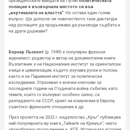
президентските мандати на Путин
политическата
полиция е
въз
върнала мястото
си
във
„вертикалата на властта”
. Но остава един голям
въпрос: Ще допусне ли човечеството тази диктатура
над руснаците да продължава да ръководи съдбата и
на други държави?
Бернар Льоконт
(р. 1949) е популярен френски
журналист, редактор и автор на документални книги.
Възпитаник е на Националния институт за ориенталски
езици и цивилизации, където изучава руски и полски,
както и на Парижкия институт за политически
изследвания. Отразявал е всички ключови за
последните години на Студената война събития, като
темите, които го вълнуват особено силно, са
разпадането на СССР, краят на комунизма в Европа,
съветско-френските отношения и др.
През пролетта на 2022 г. издателство „Кръг“ публикува
най-популярната му книга „Тайните на Кремъл“, чието
своеобразно продължение е „КГБ. Истинската история