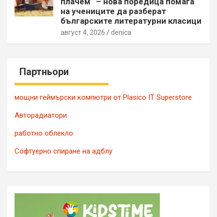
плачем“ – нова поредица помага
на учениците да разберат
българските литературни класици
август 4, 2026
denica
Партньори
мощни геймърски компютри от Plasico IT Superstore
Авторадиатори
работно облекло
Софтуерно спиране на адблу