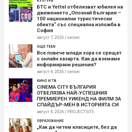
КУЛТУРА
БТС и Yettel отбелязват юбилея на
движението „Опознай България –
100 национални туристически
обекта“ със специална изложба в
София
август 7, 2026
sensei
ОЩЕ TEEN
Все повече млади хора се срещат
с онлайн хазарта. Как да вземаме
информирани решения?
август 4, 2026
sensei
КИНО И ТВ
CINEMA CITY БЪЛГАРИЯ
ОТБЕЛЯЗВА НАЙ-УСПЕШНИЯ
ПРЕМИЕРЕН УИКЕНД НА ФИЛМ ЗА
СПАЙДЪР-МЕН В ИСТОРИЯТА СИ
август 4, 2026
PROJECTSITЕ
ОБРАЗОВАНИЕ
„Как да четем класиците, без да