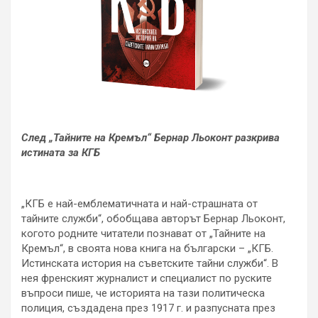
След „Тайните на Кремъл“
Бернар Льоконт разкрива
истината за КГБ
„КГБ е най-емблематичната и най-страшната от
тайните служби“, обобщава авторът Бернар Льоконт,
когото родните читатели познават от „Тайните на
Кремъл“, в своята нова книга на български – „КГБ.
Истинската история на съветските тайни служби“. В
нея френският журналист и специалист по руските
въпроси пише, че историята на тази политическа
полиция, създадена през 1917 г. и разпусната през