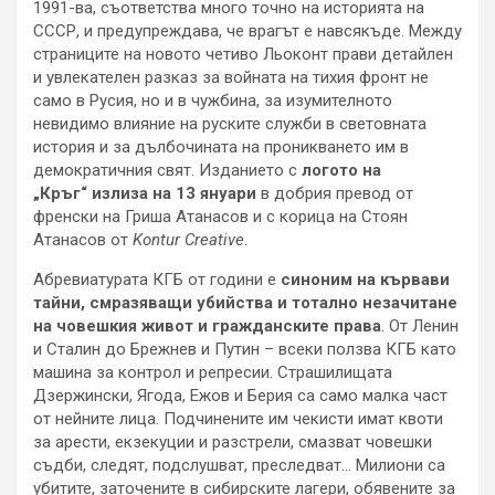
1991-ва, съответства много точно на историята на
СССР, и предупреждава, че врагът е навсякъде. Между
страниците на новото четиво Льоконт прави детайлен
и увлекателен разказ за войната на тихия фронт не
само в Русия, но и в чужбина, за изумителното
невидимо влияние на руските служби в световната
история и за дълбочината на проникването им в
демократичния свят. Изданието с
логото на
„Кръг“
излиза на
13 януари
в добрия превод от
френски на Гриша Атанасов и с корица на Стоян
Атанасов от
Kontur Creative
.
Абревиатурата КГБ от години е
синоним на кървави
тайни, смразяващи убийства и тотално незачитане
на човешкия живот и гражданските права
. От Ленин
и Сталин до Брежнев и Путин – всеки ползва КГБ като
машина за контрол и репресии. Страшилищата
Дзержински, Ягода, Ежов и Берия са само малка част
от нейните лица. Подчинените им чекисти имат квоти
за арести, екзекуции и разстрели, смазват човешки
съдби, следят, подслушват, преследват… Милиони са
убитите, заточените в сибирските лагери, обявените за