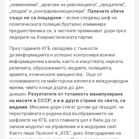
„невменяеми”, „врагове на революцията”, „предатели”,
„злодеи” и „контрареволюционери”.
Палачите обаче
също не са пощадени
– всеки следващ шеф на
политическата полиция брутално елиминира
предшественика си, а чистките преминават дори през
лидерите на Комунистическата партия.
През годините КГБ овладява с тънкости
дезинформацията и успешно контролира всички
информационни канали, както и изкуствата, науката,
религията, образованието, медиите, полицията,
армията, етническите малцинства… Още от
основаването си майсторски изплита и международни
мрежи, чиито конци дърпa до ден
днешен.
Резултатите от тоталното манипулиране
на
масите
в СССР, а и в други страни по света, са
видими.
Мнозина дори стигат дотам да твърдят, че
перестройката е родена във въображението на
шефовете на КГБ, като главната цел е била да се
запази моделът на управление и в модерния свят.
Както пише Льоконт в „КГБ“, днес благодарение на