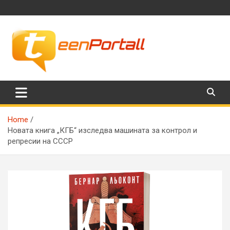
Skip
to
content
Филми, музика, интересни факти и още…
TeenPortall
Home
Новата книга „КГБ“ изследва машината за контрол и
репресии на СССР