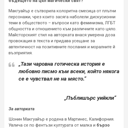
бъдещето на цял магически свят?
Макгуайър е сътворила колоритна смесица от плътни
персонажи, чрез които засяга наболели дискусионни
теми в обществото – въпроси като феминизма, ЛГБТ
общността и отношението към различните като цяло.
Майсторският стил на авторката внася умерена доза
провокация в текста и придава усещане за
автентичност на позитивните послания и моралните й
възприятия.
„Тази чаровна готическа история е
любовно писмо към всеки, който някога
се е чувствал не на място.“
„Пъблишърс уийкли“
За авторката
Шонин Макгуайър е родена в Мартинес, Калифорния.
Увлича се по фентъзи културата от малка и
бързо