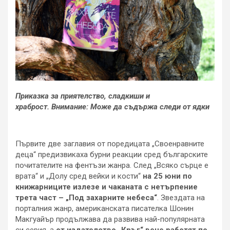
Приказка за приятелство, сладкиши и
храброст.
Внимание: Може да съдържа следи от ядки
Първите две заглавия от поредицата „Своенравните
деца“ предизвикаха бурни реакции сред българските
почитателите на фентъзи жанра. След „Всяко сърце е
врата“ и „Долу сред вейки и кости“
на 25 юни по
книжарниците излезе и чаканата с нетърпение
трета част – „Под захарните небеса“
. Звездата на
порталния жанр, американската писателка Шонин
Макгуайър продължава да развива най-популярната