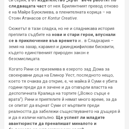
си серия, а
от издателство „Кръг“ вече работят по
следващата част
от нея. Брилянтният превод отново
е на Майре Буюклиева, а пленителната корица – на
Стоян Атанасов от
Kontur Creative
.
Сюжетът в тази сладка, но не и сладникава история
преплита съдбите на
нови и стари герои, впуснали
се в приключение във времето
и… в Сладкария –
земя на захар, карамел и джинджифилови бисквити,
където единственият природен закон е
безсмислицата.
Когато Рини се приземява в езерото зад Дома за
своенравни деца на Елинор Уест, последното нещо,
което тя очаква да открие, е, че майка й Суми е убита
години преди да я зачене и да отхвърли властта на
деспотичната Кралица на тортите („Всяко сърце е
врата“). Рини и приятелите й нямат много време, за да
се опитат да върнат Суми от мъртвите преди
реалността да забележи съществуването на дъщеря й
и да я изличи напълно.
Ще успеят ли младите
авантюристи да пренапишат миналото и