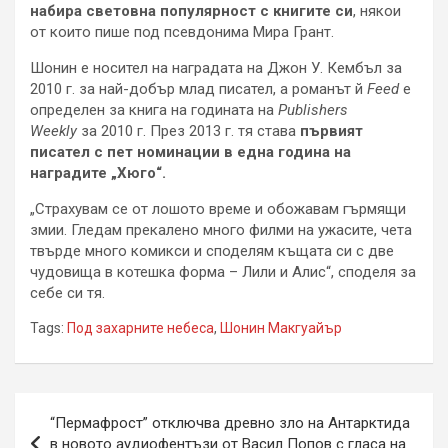
набира световна популярност с книгите си
, някои
от които пише под псевдонима Мира Грант.
Шонин е носител на наградата на Джон У. Кембъл за
2010 г. за най-добър млад писател, а романът й
Feed
е
определен за книга на годината на
Publishers
Weekly
за 2010 г. През 2013 г. тя става
първият
писател с пет номинации в една година на
наградите „Хюго“.
„Страхувам се от лошото време и обожавам гърмящи
змии. Гледам прекалено много филми на ужасите, чета
твърде много комикси и споделям къщата си с две
чудовища в котешка форма – Лили и Алис“, споделя за
себе си тя.
Tags:
Под захарните небеса
,
Шонин Макгуайър
Навигация
“Пермафрост” отключва древно зло на Антарктида
в новото аудиофентъзи от Васил Попов с гласа на