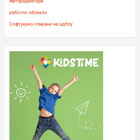
Авторадиатори
работно облекло
Софтуерно спиране на адблу