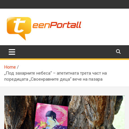
Skip
to
content
Филми, музика, интересни факти и още…
TeenPortall
Home
„Под захарните небеса“ – апетитната трета част на
поредицата „Своенравните деца“ вече на пазара