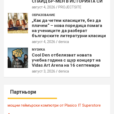
СПАЙДЪР-МЕН В ИСТОРИЯТА СИ
август 4, 2026
PROJECTSITЕ
ОБРАЗОВАНИЕ
„Как да четем класиците, без да
плачем“ – нова поредица помага
на учениците да разберат
българските литературни класици
август 4, 2026
denica
МУЗИКА
Cool Den отбелязват новата
учебна година с щур концерт на
Vidas Art Arena на 16 септември
август 3, 2026
denica
Партньори
мощни геймърски компютри от Plasico IT Superstore