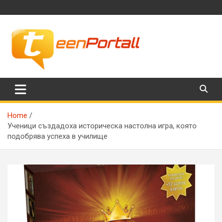
Skip
to
content
Филми, музика, интересни факти и още…
TeenPortall
Home
Ученици създадоха историческа настолна игра, която
подобрява успеха в училище