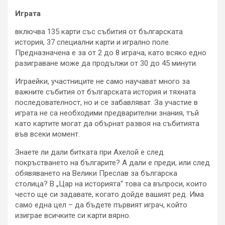
Играта
включва 135 карти със събития от българската
история, 37 специални карти и игрално поле.
Предназначена е за от 2 до 8 играча, като всяко едно
разиграване може да продължи от 30 до 45 минути.
Играейки, участниците не само научават много за
важните събития от българската история и тяхната
последователност, но и се забавляват. За участие в
играта не са необходими предварителни знания, тъй
като картите могат да обърнат развоя на събитията
във всеки момент.
Знаете ли дали битката при Ахелой е след
покръстването на българите? А дали е преди, или след
обявяването на Велики Преслав за българска
столица? В „Цар на историята“ това са въпроси, които
често ще си задавате, когато дойде вашият ред. Има
само една цел – да бъдете първият играч, който
изиграе всичките си карти вярно.