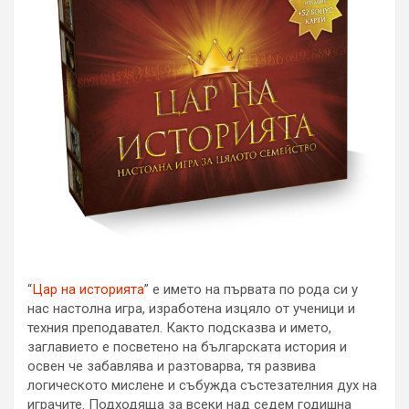
“
Цар на историята
” е името на първата по рода си у
нас настолна игра, изработена изцяло от ученици и
техния преподавател. Както подсказва и името,
заглавието е посветено на българската история и
освен че забавлява и разтоварва, тя развива
логическото мислене и събужда състезателния дух на
играчите. Подходяща за всеки над седем годишна