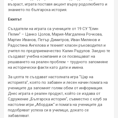
възраст, играта поставя акцент върху родолюбието и
знанието по българска история.
Екипът
Създатели на играта са учениците от 19 СУ “Елин
Пелин” – Цанко Цолов, Мария-Магдалена Рочкова,
Мартин Иванов, Петър Димитров, Иван Милянов и
Радостина Ангелова и техният класен ръководител и
учител по предприемачество Калин Радулов. Заедно те
създават учебна компания и се посвещават на
решаването на реален проблем – трудното запомняне
на исторически факти като дати и имена.
За целта те създават настолната игра “Цар на
историята”, която по забавен и лесен начин помага на
учениците да запомнят голям обем от информация.
Днес играта е реален продукт, който се издава от
Сдружение „Българска история“, съвместно с клуб за
настолни игри „Абордаж“ и помага на учениците да
подобряват успеха си в училище, докато се
забавляват.