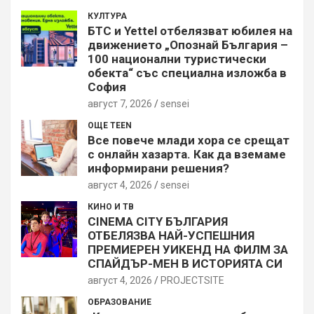
КУЛТУРА
БТС и Yettel отбелязват юбилея на
движението „Опознай България –
100 национални туристически
обекта“ със специална изложба в
София
август 7, 2026
sensei
ОЩЕ TEEN
Все повече млади хора се срещат
с онлайн хазарта. Как да вземаме
информирани решения?
август 4, 2026
sensei
КИНО И ТВ
CINEMA CITY БЪЛГАРИЯ
ОТБЕЛЯЗВА НАЙ-УСПЕШНИЯ
ПРЕМИЕРЕН УИКЕНД НА ФИЛМ ЗА
СПАЙДЪР-МЕН В ИСТОРИЯТА СИ
август 4, 2026
PROJECTSITЕ
ОБРАЗОВАНИЕ