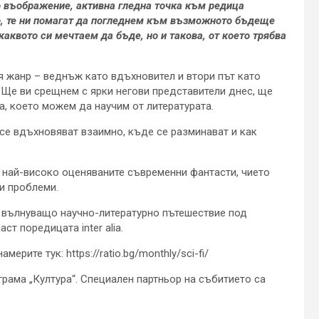
о въображение, активна гледна точка към редица
, те ни помагат да погледнем към възможното бъдеще
каквото си мечтаем да бъде, но и такова, от което трябва
я жанр – веднъж като вдъхновител и втори път като
. Ще ви срещнем с ярки негови представители днес, ще
, което можем да научим от литературата.
 се вдъхновяват взаимно, къде се разминават и как
 най-високо оценяваните съвременни фантасти, чието
и проблеми.
дно вълнуващо научно-литературно пътешествие под
т поредицата inter alia.
рите тук: https://ratio.bg/monthly/sci-fi/
рама „Култура“. Специален партньор на събитието са