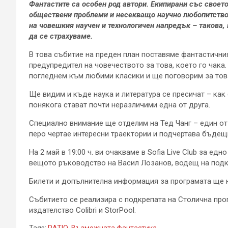
Фантастите са особен род автори. Екипирани със своет
обществени проблеми и несекващо научно любопитство
на човешкия научен и технологичен напредък – такова, 
да се страхуваме.
В това събитие на преден план поставяме фантастични
предупредител на човечеството за това, което го чака
погледнем към любими класики и ще поговорим за това
Ще видим и къде наука и литература се пресичат – как
понякога стават почти неразличими една от друга.
Специално внимание ще отделим на Тед Чанг – един от
перо чертае интересни траектории и подчертава бъдещ
На 2 май в 19:00 ч. ви очакваме в Sofia Live Club за е
вещото ръководство на Васил Лозанов, водещ на подкас
Билети и допълнителна информация за програмата ще наме
Събитието се реализира с подкрепата на Столична прог
издателство Colibri и StorPool.
Tags:
RATIO
,
Възможната фантастика