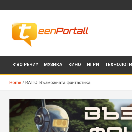
Skip
to
content
Филми, музика, интересни факти и още…
TeenPortall
К’ВО РЕЧИ?
МУЗИКА
КИНО
ИГРИ
ТЕХНОЛОГ
Home
RATIO: Възможната фантастика