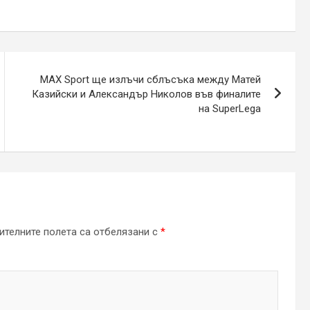
MAX Sport ще излъчи сблъсъка между Матей
Казийски и Александър Николов във финалите
на SuperLega
телните полета са отбелязани с
*