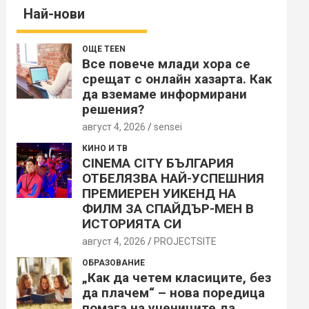
Най-нови
ОЩЕ TEEN
Все повече млади хора се
срещат с онлайн хазарта. Как
да вземаме информирани
решения?
август 4, 2026
sensei
КИНО И ТВ
CINEMA CITY БЪЛГАРИЯ
ОТБЕЛЯЗВА НАЙ-УСПЕШНИЯ
ПРЕМИЕРЕН УИКЕНД НА
ФИЛМ ЗА СПАЙДЪР-МЕН В
ИСТОРИЯТА СИ
август 4, 2026
PROJECTSITЕ
ОБРАЗОВАНИЕ
„Как да четем класиците, без
да плачем“ – нова поредица
помага на учениците да