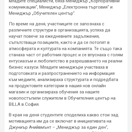
младите специалисти, бяха Мениджър „Корпоративни
комуникации“, Мениджър „Електронна търговия“ и
Мениджър „Обучителен център“.
По време на деня, участниците се запознаха с
различните структури в организацията, успяха да
научат повече за ежедневните задължения,
съпътстващи позициите, както и да се потопят в
атмосферата и културата на компанията. Те също така
станаха част от работния процес и се впуснаха с голям
ентусиазъм и любопитство в разрешаването на реални
бизнес казуси. Младите мениджъри участваха в
подготовката и разпространението на информация
към медиите, анализираха структурата и подредбата
на продуктовите категории в нашия нов онлайн
магазин и организираха обучения за нашите
новопостъпили служители в Обучителния център на
BILLA в София.
В края на деня студентите споделиха какво стои зад
мотивацията им да се включат в инициативата на
Джуниър Ачийвмънт – „Мениджър за един ден“,