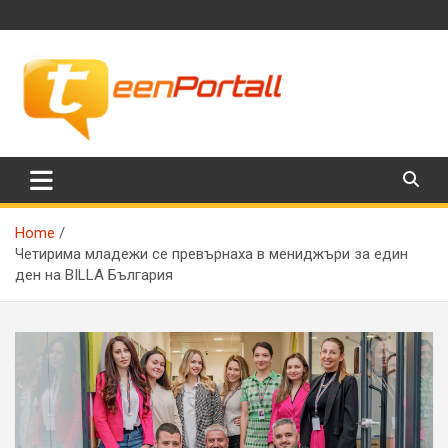
Skip
to
content
Филми, музика, интересни факти и още…
TeenPortall
Home
Четирима младежи се превърнаха в мениджъри за един
ден на BILLA България