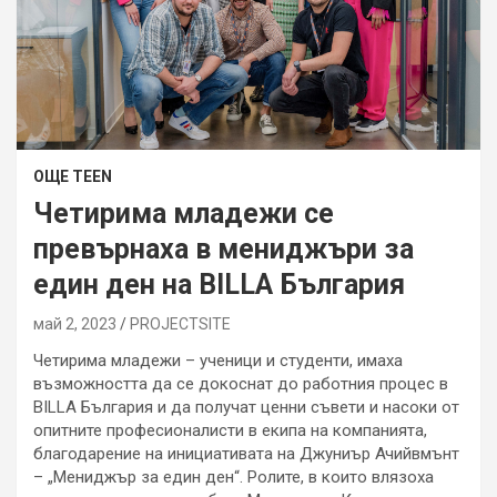
ОЩЕ TEEN
Четирима младежи се
превърнаха в мениджъри за
един ден на BILLA България
май 2, 2023
PROJECTSITЕ
Четирима младежи – ученици и студенти, имаха
възможността да се докоснат до работния процес в
BILLA България и да получат ценни съвети и насоки от
опитните професионалисти в екипа на компанията,
благодарение на инициативата на Джуниър Ачийвмънт
– „Мениджър за един ден“. Ролите, в които влязоха