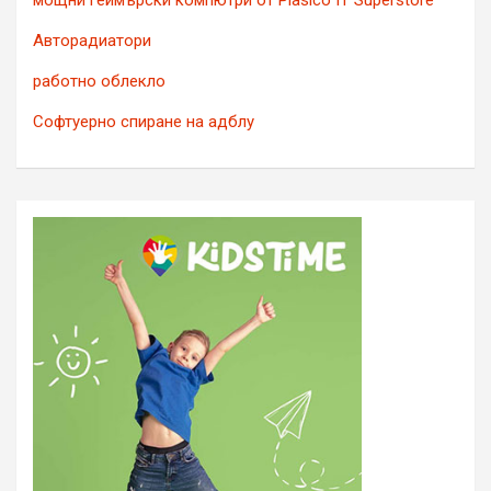
Авторадиатори
работно облекло
Софтуерно спиране на адблу