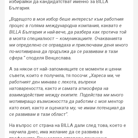
избирайки да кандидатстват именно за BILLA
България.
„Водещото в моя избор беше интересът към работния
процес в голяма международна компания, каквато е
BILLA
България и най-вече, да разбера как протича той
в моята специалност – комуникациите. Очакванията
ми определено се оправдаха и приключвам деня много
по-мотивирана да продължа да се развивам в тази
сфера.“
споделя Венцеслава.
А за някои от най-запомнящите се моменти и ценни
съвети, които е получила, тя посочи:
„Хареса ми, че
работният ден минава с лекота, въпреки
натовареността, както и самата атмосфера на
взаимодействие между екипите. Подейства ми много
мотивиращо възможността да работим с моя ментор
като екип, както и оценката му, че имам потенциал да
се развивам в тази област“.
На въпрос от страна на BILLA дали след това, което е
научила днес, има желание да се развива в