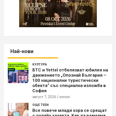
Най-нови
КУЛТУРА
БТС и Yettel отбелязват юбилея на
движението „Опознай България –
100 национални туристически
обекта“ със специална изложба в
София
август 7, 2026
sensei
ОЩЕ TEEN
Все повече млади хора се срещат
с онлайн хазарта. Как да вземаме