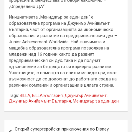
професията, Венцеслава отговори лаконично –
„Определено ДА“.
Инициативата „Мениджър за един ден“ е
образователна програма на Джуниър Ачийвмънт
България, част от организацията за икономическо
образование и развитие на предприемаческия дух –
Junior Achievement Worldwide. Най-значимата и
мащабна образователна програма позволява на
младежи над 16 години както да развият
предприемаческия си дух, така и да получат
вдъхновение за бъдещото си кариерно развитие.
Участниците, с помощта на опитни мениджъри, имат
възможност да се докоснат до работната среда на
различни компании и организации в цялата страна.
Tags:
BILLA
,
BILLA България
,
Джуниър Ачийвмънт
,
Джуниър Ачийвмънт България
,
Мениджър за един ден
Навигация
Открий супергеройски приключения по Disney