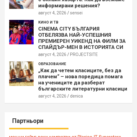
информирани решения?
август 4, 2026
sensei
КИНО И ТВ
CINEMA CITY БЪЛГАРИЯ
ОТБЕЛЯЗВА НАЙ-УСПЕШНИЯ
ПРЕМИЕРЕН УИКЕНД НА ФИЛМ ЗА
СПАЙДЪР-МЕН В ИСТОРИЯТА СИ
август 4, 2026
PROJECTSITЕ
ОБРАЗОВАНИЕ
„Как да четем класиците, без да
плачем“ – нова поредица помага
на учениците да разберат
българските литературни класици
август 4, 2026
denica
Партньори
мощни геймърски компютри от Plasico IT Superstore