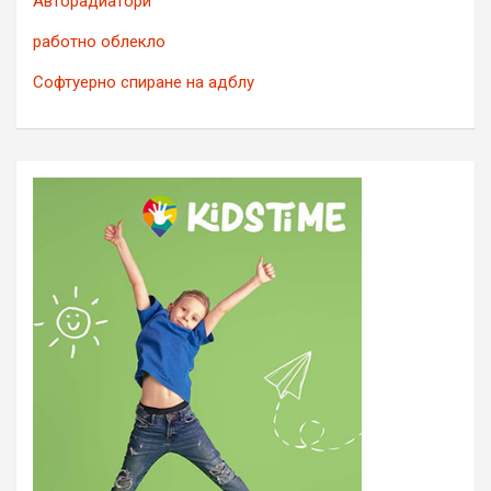
Авторадиатори
работно облекло
Софтуерно спиране на адблу