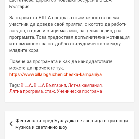
България.
За първи път BILLA предлага възможността всеки
участник да доведе свой приятел, с когото да работи
заедно, в един и същи магазин, за целия период на
програмата. Това предоставя допълнителна мотивация
и възможност за по-добро сътрудничество между
младите хора.
Повече за програмата и как да кандидатствате
можете да прочетете тук:
https://www.billa.bg/uchenicheska-kampaniya
.
Tags:
BILLA
,
BILLA България
,
Лятна кампания
,
Лятна програма
,
стаж
,
Ученическа програма
Навигация
Фестивалът пред Бузлуджа се завръща с три нощи
музика и светлинно шоу