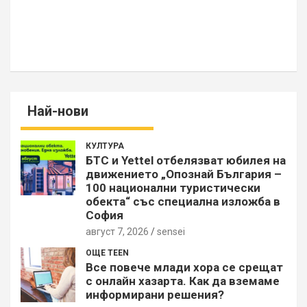
Най-нови
КУЛТУРА
БТС и Yettel отбелязват юбилея на
движението „Опознай България –
100 национални туристически
обекта“ със специална изложба в
София
август 7, 2026
sensei
ОЩЕ TEEN
Все повече млади хора се срещат
с онлайн хазарта. Как да вземаме
информирани решения?