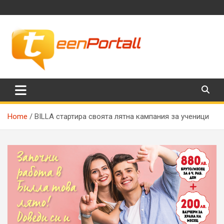
Skip
to
content
Филми, музика, интересни факти и още…
TeenPortall
Home
BILLA стартира своята лятна кампания за ученици