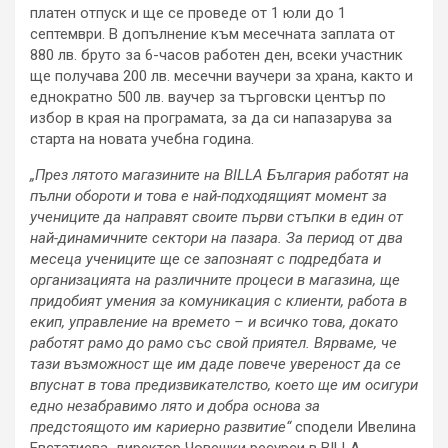
платен отпуск и ще се проведе от 1 юли до 1
септември. В допълнение към месечната заплата от
880 лв. бруто за 6-часов работен ден, всеки участник
ще получава 200 лв. месечни ваучери за храна, както и
еднократно 500 лв. ваучер за търговски център по
избор в края на програмата, за да си напазарува за
старта на новата учебна година.
„През лятото магазините на BILLA България работят на
пълни обороти и това е най-подходящият момент за
учениците да направят своите първи стъпки в един от
най-динамичните сектори на пазара. За период от два
месеца учениците ще се запознаят с подредбата и
организацията на различните процеси в магазина, ще
придобият умения за комуникация с клиенти, работа в
екип, управление на времето – и всичко това, докато
работят рамо до рамо със свой приятел. Вярваме, че
тази възможност ще им даде повече увереност да се
впуснат в това предизвикателство, което ще им осигури
едно незабравимо лято и добра основа за
предстоящото им кариерно развитие“
сподели Ивелина
Евстатиева, директор Човешки ресурси в BILLA