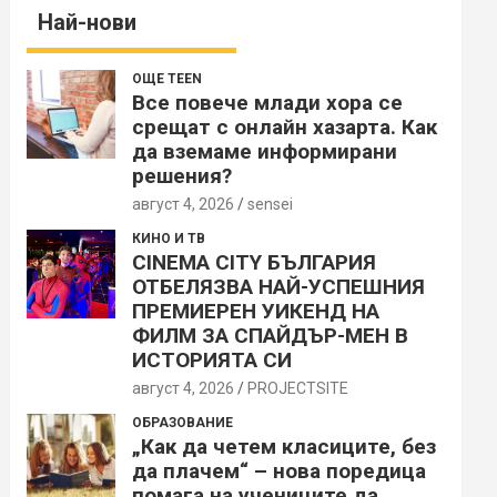
Най-нови
ОЩЕ TEEN
Все повече млади хора се
срещат с онлайн хазарта. Как
да вземаме информирани
решения?
август 4, 2026
sensei
КИНО И ТВ
CINEMA CITY БЪЛГАРИЯ
ОТБЕЛЯЗВА НАЙ-УСПЕШНИЯ
ПРЕМИЕРЕН УИКЕНД НА
ФИЛМ ЗА СПАЙДЪР-МЕН В
ИСТОРИЯТА СИ
август 4, 2026
PROJECTSITЕ
ОБРАЗОВАНИЕ
„Как да четем класиците, без
да плачем“ – нова поредица
помага на учениците да