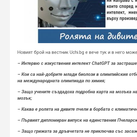
Новият брой на вестник Uchi.bg е вече тук и в него мож
– Интервю с изкуствения интелект ChatGPT за застраш
– Кои са най-добрите млади биолози в олимпийския отб
на международната олимпиада по химия;
– Защо учените създадоха подробна карта на мозъка на
мозък;
– Каква е ролята на дивите пчели в борбата с климатич
– Първият дипломиран випуск на единствения Пчеларски
– Защо грижата за дръвчетата не приключва със заса