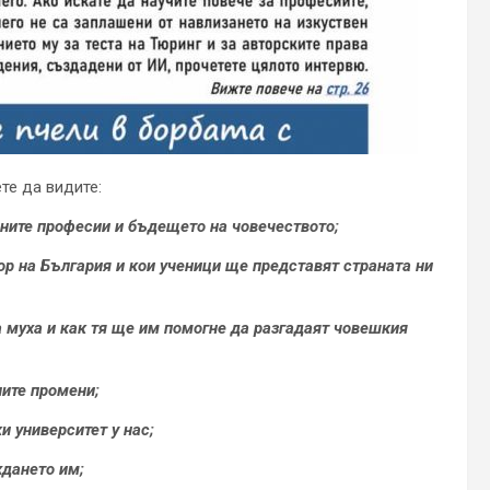
ете да видите:
ените професии и бъдещето на човечеството;
ор на България и кои ученици ще представят страната ни
 муха и как тя ще им помогне да разгадаят човешкия
ните промени;
 университет у нас;
ждането им;