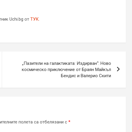
ник Uchi.bg от
ТУК
.
„Пазители на галактиката: Издирван“: Ново
космическо приключение от Браян Майкъл
Бендис и Валерио Скити
телните полета са отбелязани с
*