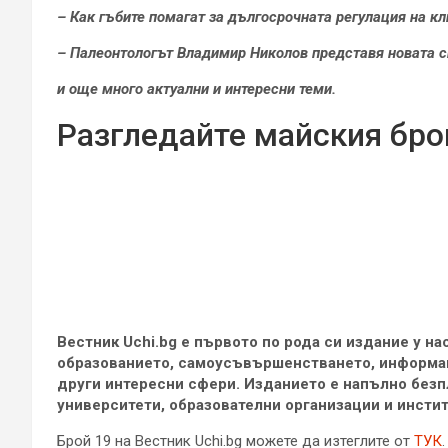
– Как гъбите помагат за дългосрочната регулация на кл
– Палеонтологът Владимир Николов представя новата си
и още много актуални и интересни теми.
Разгледайте майския брой
Вестник Uchi.bg e първото по рода си издание у на
образованието, самоусъвършенстването, информац
други интересни сфери. Изданието е напълно безп
университети, образователни организации и инстит
Брой 19 на Вестник Uchi.bg можете да изтеглите от
ТУК
.