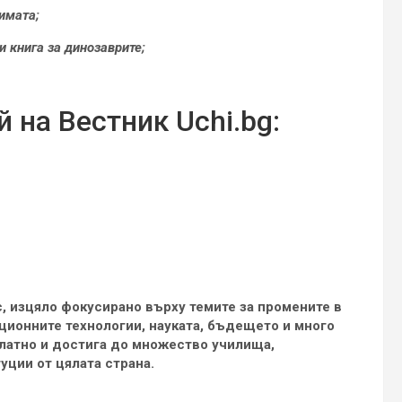
имата;
 книга за динозаврите;
 на Вестник Uchi.bg:
с, изцяло фокусирано върху темите за промените в
ионните технологии, науката, бъдещето и много
латно и достига до множество училища,
уции от цялата страна.