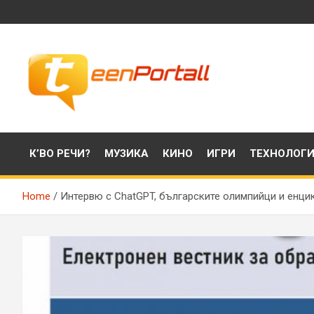
Skip
to
content
Филми, музика, интересни факти и още…
TeenPortall
К’ВО РЕЧИ?
МУЗИКА
КИНО
ИГРИ
ТЕХНОЛОГ
Home
Интервю с ChatGPT, българските олимпийци и енцик