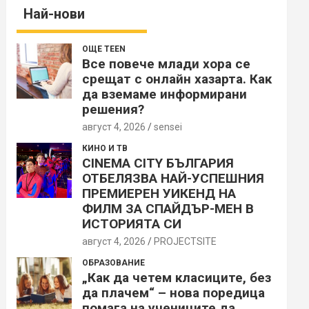
Най-нови
ОЩЕ TEEN
Все повече млади хора се
срещат с онлайн хазарта. Как
да вземаме информирани
решения?
август 4, 2026
sensei
КИНО И ТВ
CINEMA CITY БЪЛГАРИЯ
ОТБЕЛЯЗВА НАЙ-УСПЕШНИЯ
ПРЕМИЕРЕН УИКЕНД НА
ФИЛМ ЗА СПАЙДЪР-МЕН В
ИСТОРИЯТА СИ
август 4, 2026
PROJECTSITЕ
ОБРАЗОВАНИЕ
„Как да четем класиците, без
да плачем“ – нова поредица
помага на учениците да