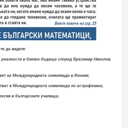
те да видите:
R) реалности в близко бъдеще според Красимир Николов,
авят на Международната олимпиада в Япония;
астват в Международната олимпиада по астрофизика;
логии в българските училища;