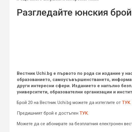
Разгледайте юнския брой 
Вестник Uchi.bg e първото по рода си издание у на
образованието, самоусъвършенстването, информац
други интересни сфери. Изданието е напълно безп
университети, образователни организации и инстит
Брой 20 на Вестник Uchi.bg можете да изтеглите от
ТУК
.
Предишният брой е достъпен
ТУК
.
Можете да се абонирате за безплатния електронен вест