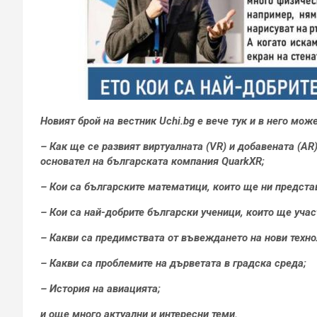
Новият брой на вестник Uchi.bg е вече тук и в него може
– Как ще се развият виртуалната (VR) и добавената (A
основател на българската компания QuarkXR;
– Кои са българските математици, които ще ни предст
– Кои са най-добрите български ученици, които ще уч
– Какви са предимствата от въвеждането на нови техно
– Какви са проблемите на дърветата в градска среда;
– История на авиацията;
и още много актуални и интересни теми.