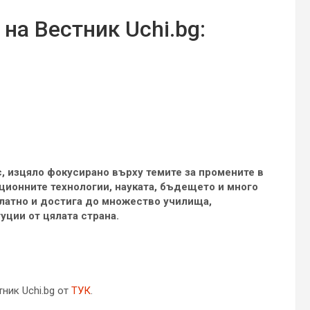
на Вестник Uchi.bg:
с, изцяло фокусирано върху темите за промените в
ионните технологии, науката, бъдещето и много
латно и достига до множество училища,
уции от цялата страна.
ник Uchi.bg от
ТУК
.