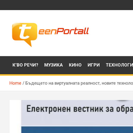
Skip
to
content
Филми, музика, интересни факти и още…
TeenPortall
К’ВО РЕЧИ?
МУЗИКА
КИНО
ИГРИ
ТЕХНОЛОГ
Home
Бъдещето на виртуалната реалност, новите техноло