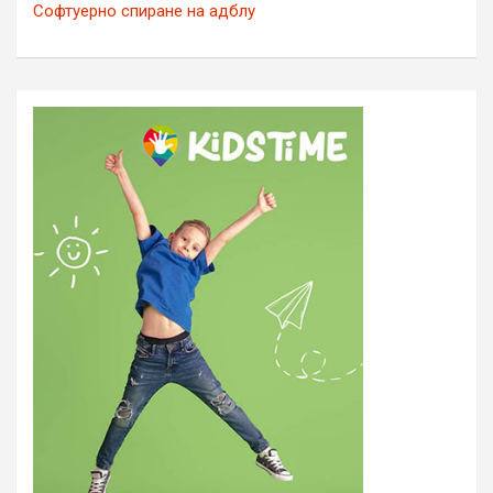
Софтуерно спиране на адблу