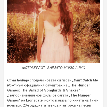
ФОТОКРЕДИТ: ANIMATO MUSIC / UMG
Olivia Rodrigo
сподели новата си песен
„Can’t Catch Me
Now“
към официалния саундтрак
на
„The Hunger
Games: The Ballad of Songbirds & Snakes”
–
дългоочаквания нов филм от сагата
„The Hunger
Games“
на
Lionsgate
, който излиза по кината на 17-ти
ноември. 20-годишната певица и авторка на песни