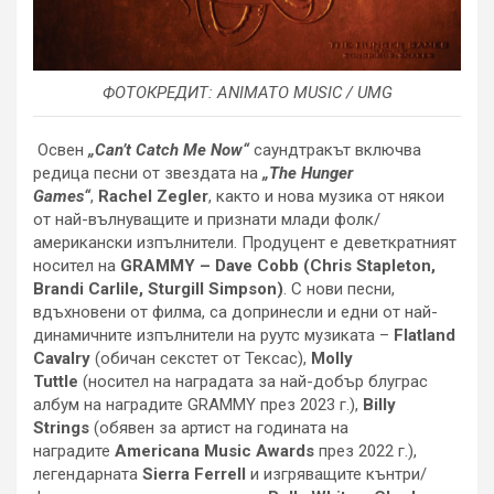
ФОТОКРЕДИТ: ANIMATO MUSIC / UMG
Освен
„Can’t Catch Me Now“
саундтракът включва
редица песни от звездата на
„The Hunger
Games“
,
Rachel Zegler
, както и нова музика от някои
от най-вълнуващите и признати млади фолк/
американски изпълнители. Продуцент е деветкратният
носител на
GRAMMY – Dave Cobb (Chris Stapleton,
Brandi Carlile, Sturgill Simpson)
. С нови песни,
вдъхновени от филма, са допринесли и едни от най-
динамичните изпълнители на руутс музиката –
Flatland
Cavalry
(обичан секстет от Тексас),
Molly
Tuttle
(носител на наградата за най-добър блуграс
албум на наградите GRAMMY през 2023 г.),
Billy
Strings
(обявен за артист на годината на
наградите
Americana Music Awards
през 2022 г.),
легендарната
Sierra Ferrell
и изгряващите кънтри/