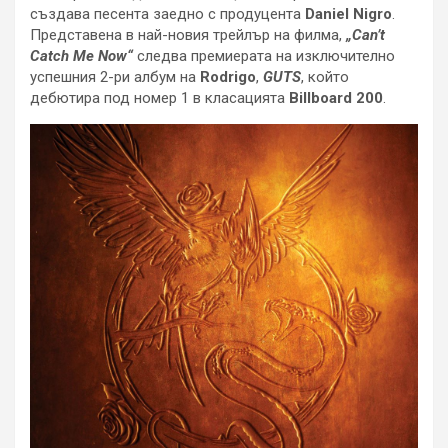
създава песента заедно с продуцента
Daniel Nigro
.
Представена в най-новия трейлър на филма,
„Can’t
Catch Me Now“
следва премиерата на изключително
успешния 2-ри албум на
Rodrigo
,
GUTS
, който
дебютира под номер 1 в класацията
Billboard 200
.