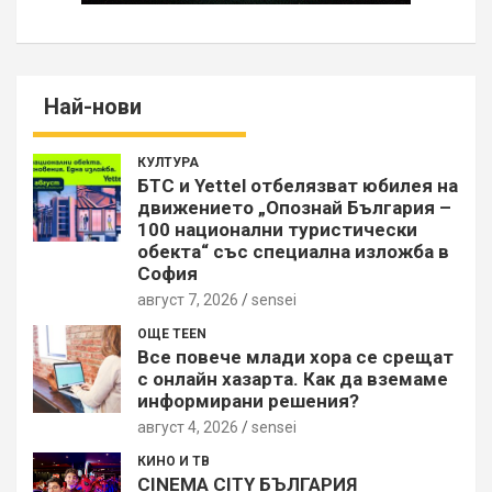
Най-нови
КУЛТУРА
БТС и Yettel отбелязват юбилея на
движението „Опознай България –
100 национални туристически
обекта“ със специална изложба в
София
август 7, 2026
sensei
ОЩЕ TEEN
Все повече млади хора се срещат
с онлайн хазарта. Как да вземаме
информирани решения?
август 4, 2026
sensei
КИНО И ТВ
CINEMA CITY БЪЛГАРИЯ