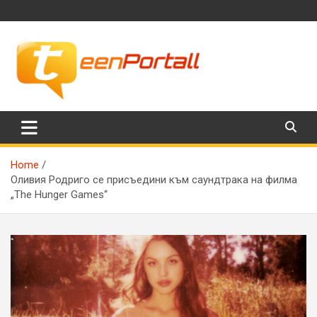
Skip
to
content
Филми, музика, интересни факти и още…
TeenPortall
Home
Оливия Родриго се присъедини към саундтрака на филма
„The Hunger Games“