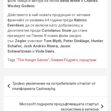
фолк певци и автори на песни
Bella White
и
Charles
Wesley Godwin.
Действието в най-новата продукция от хитовия
франчайз се развива 64 години преди
Katniss
Everdeen
да се включи като доброволец и
десетилетия преди
Coriolanus Snow
да стане
президент на Панем. В новия филм заедно
със
Zegler
участват
Тom Blyth, Peter Dinklage, Hunter
Schafer, Josh Andrés Rivera, Jason
Schwartzman
и
Viola Davis.
Tags:
"The Hunger Games"
,
Оливия Родриго
,
саундтрак
Навигация
Тройно увеличение на потребителите отчитат от
платформата Cashway.bg
Microsoft подкрепя процъфтяващата стартъп
екосистема в регионa