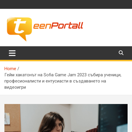
Skip
to
content
Филми, музика, интересни факти и още…
TeenPortall
Home
Гейм хакатонът на Sofia Game Jam 2023 събира ученици,
професионалисти и ентусиасти в създаването на
видеоигри