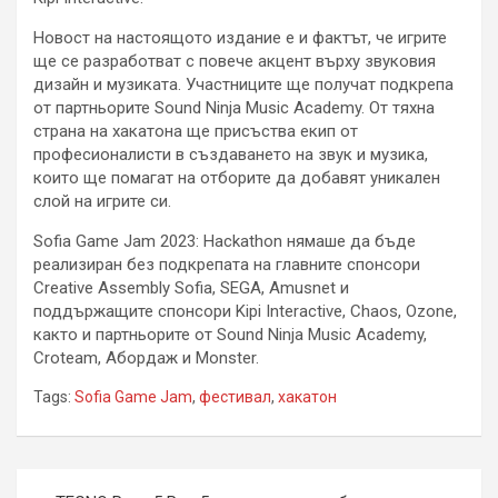
Новост на настоящото издание е и фактът, че игрите
ще се разработват с повече акцент върху звуковия
дизайн и музиката. Участниците ще получат подкрепа
от партньорите Sound Ninja Music Academy. От тяхна
страна на хакатона ще присъства екип от
професионалисти в създаването на звук и музика,
които ще помагат на отборите да добавят уникален
слой на игрите си.
Sofia Game Jam 2023: Hackathon нямаше да бъде
реализиран без подкрепата на главните спонсори
Creative Assembly Sofia, SEGA, Amusnet и
поддържащите спонсори Kipi Interactive, Chaos, Ozone,
както и партньорите от Sound Ninja Music Academy,
Croteam, Абордаж и Monster.
Tags:
Sofia Game Jam
,
фестивал
,
хакатон
Навигация