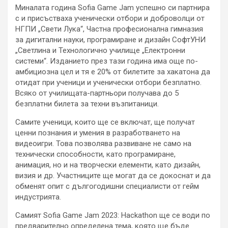
Миналата година Sofia Game Jam успешно си партнира
с и присъстваха ученически отбори и доброволци от
НГПИ „Свети Лука“, Частна професионална гимназия
за дигитални науки, програмиране и дизайн СофтУНИ
„Светлина и Технологично училище „Електронни
системи“. Изданието през тази година има още по-
амбициозна цел и тя е 20% от билетите за хакатона да
отидат при ученици и ученически отбори безплатно.
Всяко от училищата-партньори получава до 5
безплатни билета за техни възпитаници.
Самите ученици, които ще се включат, ще получат
ценни познания и умения в разработването на
видеоигри. Това позволява развиване не само на
технически способности, като програмиране,
анимация, но и на творчески елементи, като дизайн,
визия и др. Участниците ще могат да се докоснат и да
обменят опит с дългогодишни специалисти от гейм
индустрията.
Самият Sofia Game Jam 2023: Hackathon ще се води по
предварително определена тема, която ще бъде