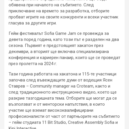
обявена при началото на събитието. След
приключване на времето за разработка, отборите
пробват игрите на своите конкуренти и всеки участник
гласува за другите игри.
Гейм фестивалът Sofia Game Jam се провежда за
девета поред година, като този път е разделен на два
сезона. Първият е предстоящият хакатон през
декември, а вторият ще включва специализирана
конференция и кариерен панаир, които ще се проведат
през пролетта на 2024 г.
Тази година работата на хакатона и 115-те участници
започва след въвеждащите думи от водещия Ясен
Ставрев – Community manager на Croteam, както и
след традиционното инструкционно видео, което ще
разкрие тазгодишната тема. Отборите ще могат да се
възползват и от менторски напътствия, в които
участие ще вземат висококвалифицирани
професионалисти от част от партньорите на събитието
– гейм студиата 11 Bit Studio, Creative Assembly Sofia и
Kipi Interactive.