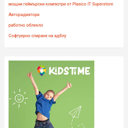
мощни геймърски компютри от Plasico IT Superstore
Авторадиатори
работно облекло
Софтуерно спиране на адблу