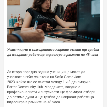
Участниците в тазгодишното издание отново ще трябва
да създават работеща видеоигра в рамките на 48 часа
За втора поредна година ученици ще могат да
участват в гейм хакатона на Sofia Game Jam
2023
,
който ще се състои между 1 и 3 декември в
Barter Community Hub. Младежите, заедно с
професионалисти и ентусиасти ще формират отбори
до петима души и ще трябва да направят работеща
видеоигра в рамките на 48 часа.