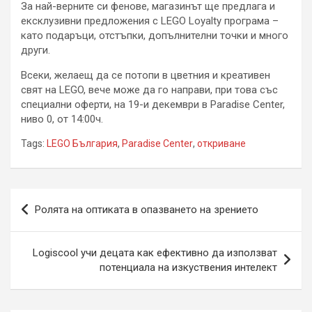
За най-верните си фенове, магазинът ще предлага и
ексклузивни предложения с LEGO Loyalty програма –
като подаръци, отстъпки, допълнителни точки и много
други.
Всеки, желаещ да се потопи в цветния и креативен
свят на LEGO, вече може да го направи, при това със
специални оферти, на
19-и декември в Paradise Center,
ниво 0, от 14:00ч.
Tags:
LEGO България
,
Paradise Center
,
откриване
Навигация
Ролята на оптиката в опазването на зрението
Logiscool учи децата как ефективно да използват
потенциала на изкуствения интелект