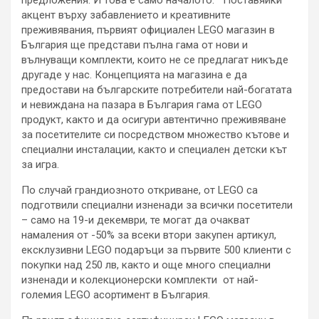
предложения. И това е само началото. Поставяйки
акцент върху забавлението и креативните
преживявания, първият официален LEGO магазин в
България ще представи пълна гама от нови и
вълнуващи комплекти, които
не се предлагат никъде
другаде у нас.
Концепцията на магазина е да
предостави на българските потребители най-богатата
и невиждана на пазара в България гама от LEGO
продукт, както и да осигури автентично преживяване
за посетителите си посредством множество кътове и
специални инсталации, както и специален детски кът
за игра.
По случай грандиозното откриване, от LEGO са
подготвили специални изненади за всички посетители
– само на
19-и декември,
те могат да очакват
намаления от -50% за всеки втори закупен артикул,
ексклузивни LEGO подаръци за първите 500 клиенти
с
покупки над 250 лв
, както и още много специални
изненади
и колекционерски комплекти от най-
големия LEGO асортимент в България.