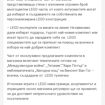
представляваща стена с изложени огромен брой
многоцветни LEGO части, от които ентусиастите могат
да избират в създаването на собствената им
персонализирана LEGO конструкция.
– LEGO експертите са винаги на линия:
Независимо
дали избират подарък, търсят най-новия комплект или
искат просто да зарадвате себе си, LEGO
специалистите ще се притекат на помощ на всички в
избора на най-добрия комплект.
Част от ексклузивно предлаганите комплекти в
магазина включват тематичните сетове на
„Междузвездни войни“
,
„Титаник“,“Хари Потър“
и
емблематичната
„Звездна нощ“ на Винсент Ван Гог
–
всички, създадени от LEGO тухлички.
И понеже играта с LEGO няма граници, асортиментът и
атракциите около магазина регулярно ще се променят,
за да доставят непрекъснато удоволствие на
посетителите.