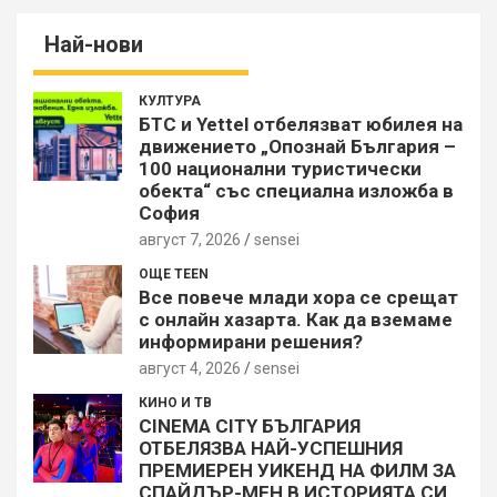
Най-нови
КУЛТУРА
БТС и Yettel отбелязват юбилея на
движението „Опознай България –
100 национални туристически
обекта“ със специална изложба в
София
август 7, 2026
sensei
ОЩЕ TEEN
Все повече млади хора се срещат
с онлайн хазарта. Как да вземаме
информирани решения?
август 4, 2026
sensei
КИНО И ТВ
CINEMA CITY БЪЛГАРИЯ
ОТБЕЛЯЗВА НАЙ-УСПЕШНИЯ
ПРЕМИЕРЕН УИКЕНД НА ФИЛМ ЗА
СПАЙДЪР-МЕН В ИСТОРИЯТА СИ