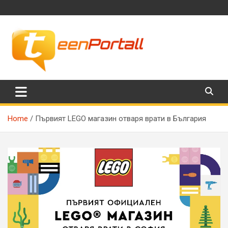
Skip
to
content
Филми, музика, интересни факти и още…
TeenPortall
Home
Първият LEGO магазин отваря врати в България