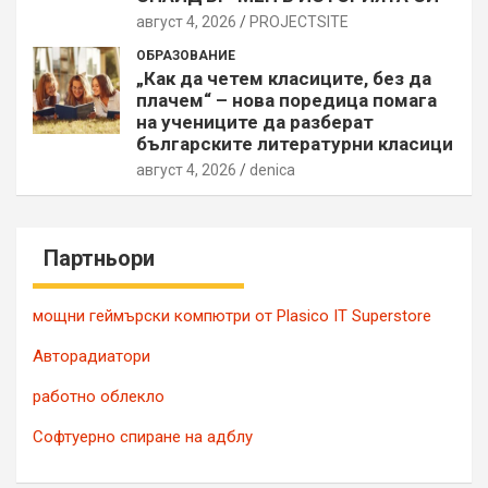
август 4, 2026
PROJECTSITЕ
ОБРАЗОВАНИЕ
„Как да четем класиците, без да
плачем“ – нова поредица помага
на учениците да разберат
българските литературни класици
август 4, 2026
denica
Партньори
мощни геймърски компютри от Plasico IT Superstore
Авторадиатори
работно облекло
Софтуерно спиране на адблу