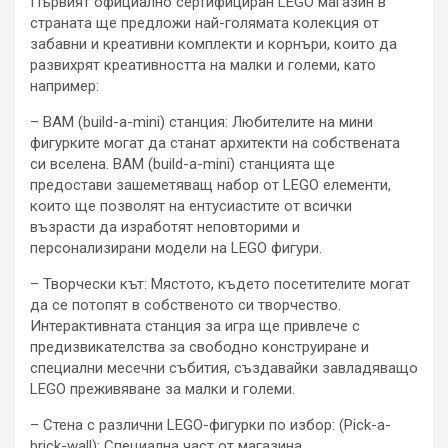
Първият официално сертифициран LEGO магазин в
страната ще предложи най-голямата колекция от
забавни и креативни комплекти и корнъри, които да
развихрят креативността на малки и големи, като
например:
– BAM (build-a-mini) станция:
Любителите на мини
фигурките могат да станат архитекти на собствената
си вселена. BAM (build-a-mini) станцията ще
предостави зашеметяващ набор от LEGO елементи,
които ще позволят на ентусиастите от всички
възрасти да изработят неповторими и
персонализ
ирани модели на LEGO фигури.
– Творчески кът:
Мястото, където посетителите могат
да се потопят в собственото си творчество.
Интерактивната станция за игра ще привлече с
предизвикателства за свободно конструиране и
специални месечни събития, създавайки завладяващо
LEGO преживяване за малки и големи.
– Стена с различни LEGO-фигурки по избор: (Pick-a-
brick-wall
): Специална част от магазина,