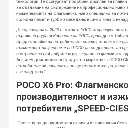
технологии. Те осигуряват подобрен дисплей за плавни
за създаване на съдържание на професионално ниво.
изживяванията на флагманско ниво специално за почит
солидна памет и турбо зареждане, всичко това с нена
„След звездната 2023 г., в която POCO отпразнува петат
първия по рода си Карнавал на POCO, проведен в Тайлан
Предоставяйки на потребителите всичко, от което се нуж
възможност на феновете на POCO да се докоснат до пр
настроени за най-добрите игри, гледане на филми и съ
Ангъс Нг, ръководител Продуктов маркетинг в POCO Glo
потребители ни споделиха, че ще им помогнат да увели
г. и след това.“
POCO X6 Pro: Флагманско
производителност и изжи
потребители „SPEED-CIES
Проектиран да предоставя отлични изживявания без к