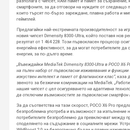
разполага с чипсет, RAM памет и памет за съхранение,
смартфоните, за да отговори на нуждите от следващо п
които търсят по-бързо зареждане, плавна работа и миг
геймплей.
Предлагайки най-екстремната производителност за игри
новия чипсет Dimensity 8300-Ultra, който поставя нов 
резултат от 1 464 228. Този първокласен процесор оси
енергийна ефективност, за да могат потребителите да 
енергия, за по-дълго време.
„Въвеждайки MediaTek Dimensity 8300-Ultra в POCO X6 P
на пълен набор от първокласни изживявания и функции 
изкуствен интелект и памет от флагмански клас“
, каза
звеното за безжични комуникации на MediaTek.
„Работи
нашия чипсет с цел осигуряването на адаптивна технолог
да отключим възможностите за първокласни смартфон и
За да съответства на тази скорост, POCO X6 Pro предл
безпроблемна употреба и възможност за изпълнение н
потребителите безпроблемно да превключват между пр
споделянето на съдържание в социалните мрежи. Устр
WildBoost 2.0 за безпогрешно бързи и плавни изживяван