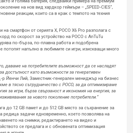
 както и голяма батерия, следвайки примера на премиум
околение на нов вид хардкор геймъри – „SPEED-CIES“,
новени реакции, които са в крак с темпото на техния
 на смартфон от серията X, POCO X6 Pro разполага с
рекорд по скорост за устройство на POCO с AnTuTu
гурява по-бърза, по-плавна работа и подобрена
се потопят напълно в любимите си игри, изискващи много
ro, даваме на потребителите възможност да се насладят
за достъпност като възможности за генеративен
 д-р Йенчи Лий, Заместник-генерален мениджър на бизнес
хме в тясно сътрудничество с POCO, за да оптимизираме
ия за игри, бърза свързаност и икономия на енергия, за
зживявания за новото поколение потребители.“
ага до 12 GB памет и до 512 GB място за съхранение за
а редица задачи едновременно, което позволява на
авенето на снимки, редактирането на видео и
ойството се предлага и с обновената оптимизация
ия в игрите.