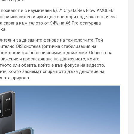
похвалят и с изумителен 6,67″ CrystalRes Flow AMOLED
 игри или видео и ярки цветове дори под ярка слънчева
а екрана към тялото от 94% на X6 Pro осигурява
ка.
елни за днешните фенове на технологиите. Той
ително OIS система (оптична стабилизация на
снемат кристално ясни снимки в движение. Освен това
движение и проследяване на движението, която
ното или обекта, който е във фокуса на видеото.
ите, които заснемат спиращото дъха действие на
ивата природа.