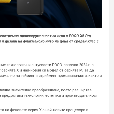
екстремна производителност за игри с POCO X6 Pro,
 и дизайн на флагманско ниво на цена от среден клас с
е технологични ентусиасти POCO, започва 2024 г. с
 серията X и най-новия си модел от серията M, за да
имално на гейминг и стрийминг преживяванията, както и
авлява значително преобразяване, което разширява
да предостави технологии, естетика и производителност
а на феновете серия X с най-новите процесори и