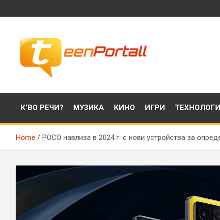
Skip
to
content
Филми, музика, интересни факти и още…
TeenPortall
К’ВО РЕЧИ?
МУЗИКА
КИНО
ИГРИ
ТЕХНОЛОГ
Home
POCO навлиза в 2024 г. с нови устройства за опре