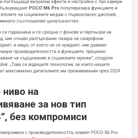
 и поглъщащи визуални ефекти и настройка с три камери
 Вълнуващият
POCO M6 Pro
популяризира функциите и
ателите на социалните медии с първокласен дисплей,
дминато съотношение цена/качество.
а си годишнина и се срещна с фенове и партньори на
д, ние отново разтърсваме пазара на смартфони.
даят, и нищо, от което не се нуждаят, ние даваме
емиум производителността и функциите, прецизно
здаване на съдържание в социалните мрежи“
, споделя
bal.
„Това са водещите технологии, за които нашите
чат максимално дигиталните им преживявания през 2024
 ниво на
вяване за нов тип
“, без компромиси
омпромиси с производителността, новият POCO X6 Pro