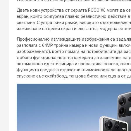
Двете нови устройства от серията POCO X6 могат да се 
екран, който осигурява плавно реалистично действие в
светлина. С ултратънки рамки, високото съотношение н
изживяване на целия екран и елегантна, модерна естети
Професионално изглеждащите изображения са задължит
разполага с 64MP тройна камера и нови функции, включ
изображението), която помага на потребителите да за
добавя функционалност на камерата за заснемане на 
автоматично идентифицира и проследява човека, живот
Функцията предлага страхотни възможности за влогър
спускане със скейтборд, танцова битка или сцена от д