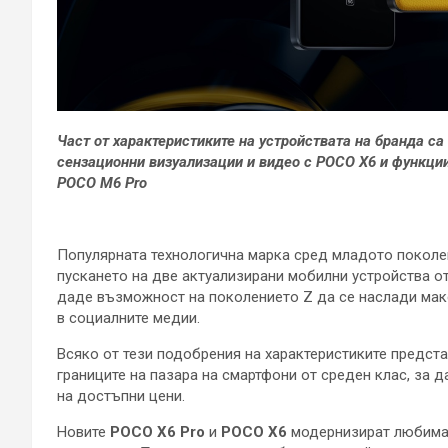
Част
от характеристиките на устройствата на бранда са
сензационни визуализации и видео с POCO X6 и функции
POCO M6 Pro
Популярната технологична марка сред младото поколени
пускането на две актуализирани мобилни устройства от
даде възможност на поколението Z да се наслади макс
в социалните медии.
Всяко от тези подобрения на характеристиките предст
границите на пазара на смартфони от среден клас, за 
на достъпни цени.
Новите
POCO X6 Pro
и
POCO X6
модернизират любимат