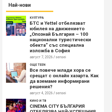
Най-нови
КУЛТУРА
БТС и Yettel отбелязват
юбилея на движението
„Опознай България – 100
национални туристически
обекта“ със специална
изложба в София
август 7, 2026
sensei
ОЩЕ TEEN
Все повече млади хора се
срещат с онлайн хазарта. Как
да вземаме информирани
решения?
август 4, 2026
sensei
КИНО И ТВ
CINEMA CITY БЪЛГАРИЯ
ОТБЕЛЯЗВА НАЙ-УСПЕШНИЯ