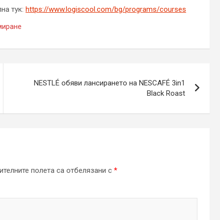
на тук:
https://www.logiscool.com/bg/programs/courses
миране
NESTLÉ обяви лансирането на NESCAFÉ 3in1
Black Roast
телните полета са отбелязани с
*