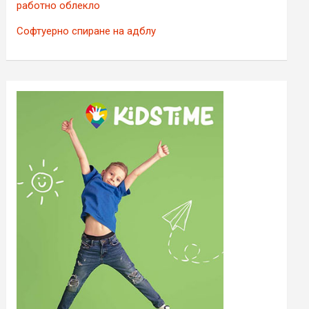
работно облекло
Софтуерно спиране на адблу