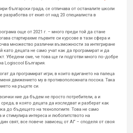
ири български града, се отличава от останалите школи
е разработва от екип от над 20 специалиста в
рограма още от 2021 г. – много преди той да стане
огава стартирахме първите си курсове в тази сфера и
ключва множество различни възможности за интегриране
ъй като децата не само учат как да програмират и да
кт. Убедени сме, че това ще ги подготви много по-добре
а Logiscool България.
гат да програмират игри, в които вдигането на палеца
роменя движението му в противоположната посока. Така
ието на ръцете си.
сички ние да бъдем не просто потребители, а и
 среда, в която децата да изследват и разберат как
ика до бъдещето на технологиите. Това не само
а и стимулира интереса и любопитството на
дин свят, все повече зависещ от AI” – споделя от своя