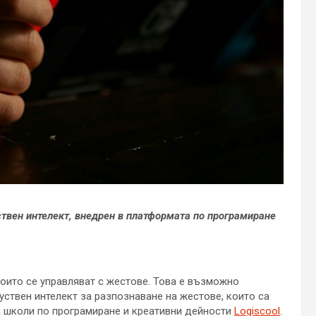
твен интелект, внедрен в платформата
по програмиране
които се управляват с жестове. Това е възможно
уствен интелект за разпознаване на жестове, които са
а школи по програмиране и креативни дейности
Logiscool
.