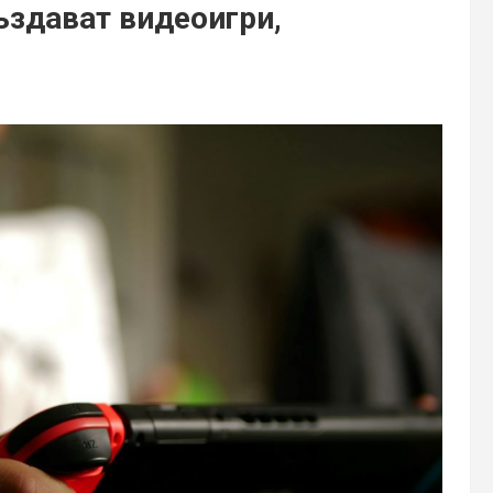
ъздават видеоигри,