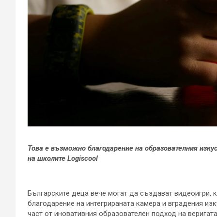
Това е възможно благодарение на образовател
ния
изкус
на школите Logiscool
Българските деца вече могат да създават видеоигри, 
благодарение на интегрираната камера и вградения изк
част от иновативния образователен подход на веригат