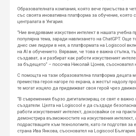
Образователната компания, която вече присъства в чет
със своята иновативна платформа за обучение, която с
централата в Унгария.
“Ние внедряваме изкуствен интелект в нашата учебна п
популярна тема, заради навлизането на ChatGPT. Още т
днес сме лидери в нея, а платформата на Logiscool в
на AI в обучението. Вярваме, че това е важна стъпка, т
създават, а и разбират как работи изкуственият интеле
за бъдещето” – посочва Николай Цонев, съосновател н
С помощта на тази образователна платформа децата мо
премества героя нагоре по екрана, а жестът надолу п
те могат изцяло да придвижват своя герой чрез движен
“В съвременния бързо дигитализиращ се свят е важно в
създатели. Целта на Logiscool е да създаде безопасна
работи изкуственият интелект, докосвайки се на практ
демонстрира възможностите на изкуствения интелект, 
подрастващите към технологиите, като ги подготвя за е
страна Ива Янкова, съосновател на Logiscool България.