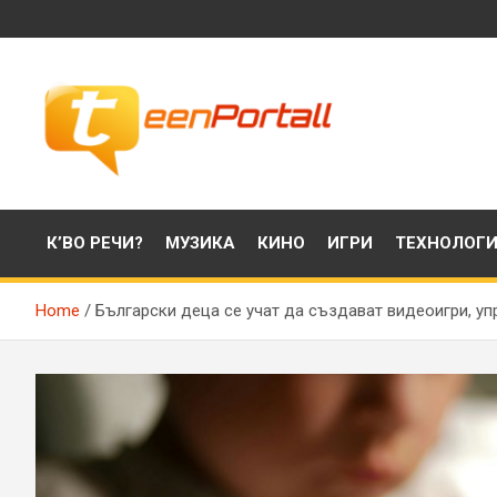
Skip
to
content
Филми, музика, интересни факти и още…
TeenPortall
К’ВО РЕЧИ?
МУЗИКА
КИНО
ИГРИ
ТЕХНОЛОГ
Home
Български деца се учат да създават видеоигри, уп