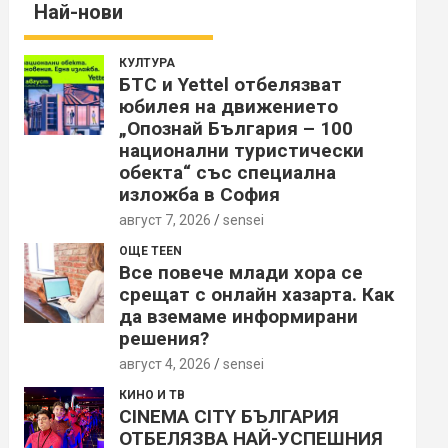
Най-нови
КУЛТУРА
БТС и Yettel отбелязват
юбилея на движението
„Опознай България – 100
национални туристически
обекта“ със специална
изложба в София
август 7, 2026
sensei
ОЩЕ TEEN
Все повече млади хора се
срещат с онлайн хазарта. Как
да вземаме информирани
решения?
август 4, 2026
sensei
КИНО И ТВ
CINEMA CITY БЪЛГАРИЯ
ОТБЕЛЯЗВА НАЙ-УСПЕШНИЯ