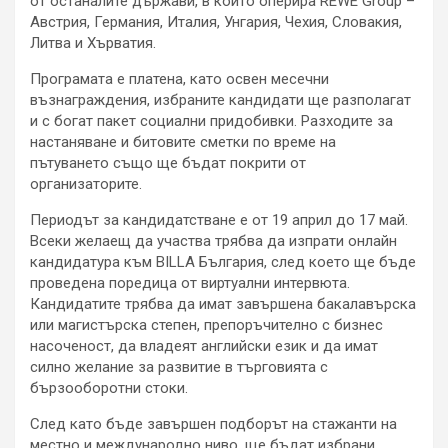
от останалите държави, в които оперира REWE Group –
Австрия, Германия, Италия, Унгария, Чехия, Словакия,
Литва и Хърватия.
Програмата е платена, като освен месечни
възнаграждения, избраните кандидати ще разполагат
и с богат пакет социални придобивки. Разходите за
настаняване и битовите сметки по време на
пътуването също ще бъдат покрити от
организаторите.
Периодът за кандидатстване е от 19 април до 17 май.
Всеки желаещ да участва трябва да изпрати онлайн
кандидатура към BILLA България, след което ще бъде
проведена поредица от виртуални интервюта.
Кандидатите трябва да имат завършена бакалавърска
или магистърска степен, препоръчително с бизнес
насоченост, да владеят английски език и да имат
силно желание за развитие в търговията с
бързооборотни стоки.
След като бъде завършен подборът на стажанти на
местно и международно ниво, ще бъдат избрани