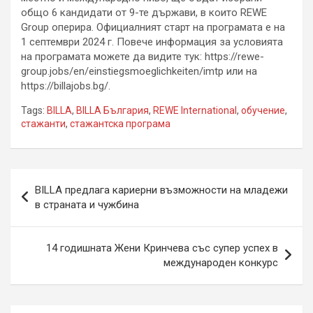
общо 6 кандидати от 9-те държави, в които REWE
Group оперира. Официалният старт на програмата е на
1 септември 2024 г. Повече информация за условията
на програмата можете да видите тук: https://rewe-
group.jobs/en/einstiegsmoeglichkeiten/imtp или на
https://billajobs.bg/.
Tags:
BILLA
,
BILLA България
,
REWE International
,
обучение
,
стажанти
,
стажантска програма
Навигация
BILLA предлага кариерни възможности на младежи
в страната и чужбина
14 годишната Жени Кринчева със супер успех в
международен конкурс