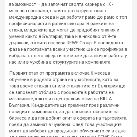
възможност – да започнат своята кариера с 16-
месечна програма, в която да натрупат опит в
международна среда и да работят рамо до рамо с топ
професионалисти в ритейл сектора. В рамките на
стажа, младежите ще могат да придобият знания и
умения както в България, така и в няколко от 9-те
държави, в които оперира REWE Group. В последната
фаза на програмата всеки участник ще се профилира в
избрана от него сфера и ще може да започне работа у
нас или в чужбина в структурите на компанията.
Първият етап от програмата включва 6 месеца
обучение в родната страна на участниците, като за
това време стажантът или стажантите от България ще
се запознаят отблизо с процесите в работата на
магазините, както и в централния офис на BILLA
България. Кандидатите ще преминат през различни
позиции в компанията, за да опознаят основите на
бизнеса и да придобият опит в сферата на търговията,
преди да заминат в чужбина. След това участниците
могат да изберат да продължат обучението си в една