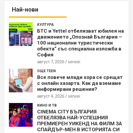
Най-нови
КУЛТУРА
БТС и Yettel отбелязват юбилея на
движението „Опознай България –
100 национални туристически
обекта“ със специална изложба в
София
август 7, 2026
sensei
ОЩЕ TEEN
Все повече млади хора се срещат
с онлайн хазарта. Как да вземаме
информирани решения?
август 4, 2026
sensei
КИНО И ТВ
CINEMA CITY БЪЛГАРИЯ
ОТБЕЛЯЗВА НАЙ-УСПЕШНИЯ
ПРЕМИЕРЕН УИКЕНД НА ФИЛМ ЗА
СПАЙДЪР-МЕН В ИСТОРИЯТА СИ