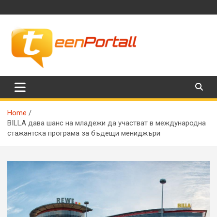
Skip
to
content
Филми, музика, интересни факти и още…
TeenPortall
Home
BILLA дава шанс на младежи да участват в международна
стажантска програма за бъдещи мениджъри