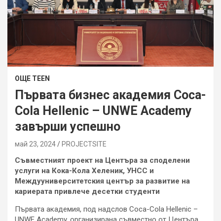
ОЩЕ TEEN
Първата бизнес академия Coca-
Cola Hellenic – UNWE Academy
завърши успешно
май 23, 2024
PROJECTSITЕ
Съвместният проект на Центъра за споделени
услуги на Кока-Кола Хеленик, УНСС и
Междууниверситетския център за развитие на
кариерата привлече десетки студенти
Първата академия, под надслов Coca-Cola Hellenic –
UNWE Academy, организирана съвместно от Центъра