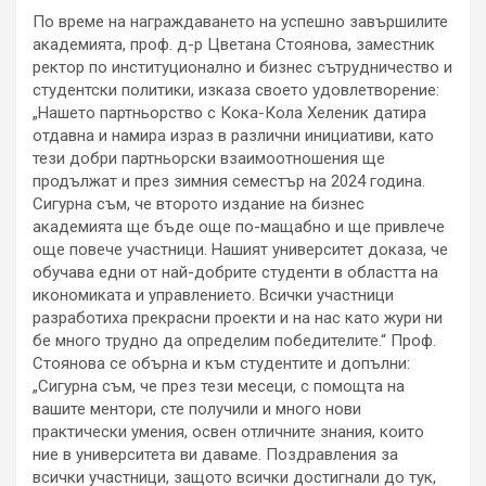
По време на награждаването на успешно завършилите
академията, проф. д-р Цветана Стоянова, заместник
ректор по институционално и бизнес сътрудничество и
студентски политики, изказа своето удовлетворение:
„Нашето партньорство с Кока-Кола Хеленик датира
отдавна и намира израз в различни инициативи, като
тези добри партньорски взаимоотношения ще
продължат и през зимния семестър на 2024 година.
Сигурна съм, че второто издание на бизнес
академията ще бъде още по-мащабно и ще привлече
още повече участници. Нашият университет доказа, че
обучава едни от най-добрите студенти в областта на
икономиката и управлението. Всички участници
разработиха прекрасни проекти и на нас като жури ни
бе много трудно да определим победителите.“ Проф.
Стоянова се обърна и към студентите и допълни:
„Сигурна съм, че през тези месеци, с помощта на
вашите ментори, сте получили и много нови
практически умения, освен отличните знания, които
ние в университета ви даваме. Поздравления за
всички участници, защото всички достигнали до тук,