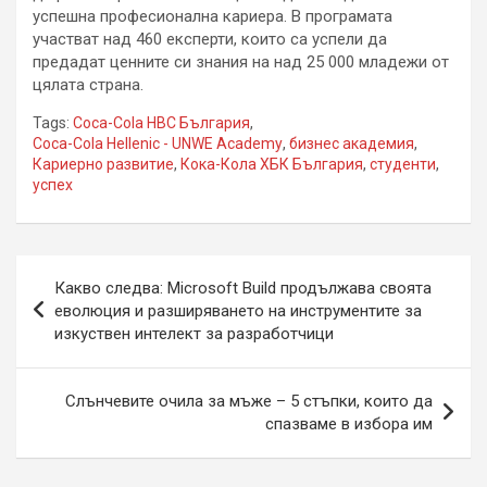
успешна професионална кариера. В програмата
участват над 460 експерти, които са успели да
предадат ценните си знания на над 25 000 младежи от
цялата страна.
Tags:
Coca-Cola HBC България
,
Coca-Cola Hellenic - UNWE Academy
,
бизнес академия
,
Кариерно развитие
,
Кока-Кола ХБК България
,
студенти
,
успех
Навигация
Какво следва: Microsoft Build продължава своята
еволюция и разширяването на инструментите за
изкуствен интелект за разработчици
Слънчевите очила за мъже – 5 стъпки, които да
спазваме в избора им