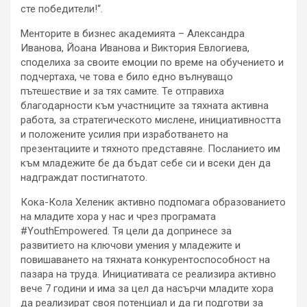
сте победители!“.
Менторите в бизнес академията – Александра
Иванова, Йоана Иванова и Виктория Евлогиева,
споделиха за своите емоции по време на обучението и
подчертаха, че това е било едно вълнуващо
пътешествие и за тях самите. Те отправиха
благодарности към участниците за тяхната активна
работа, за стратегическото мислене, инициативността
и положените усилия при изработването на
презентациите и тяхното представяне. Посланието им
към младежите бе да бъдат себе си и всеки ден да
надграждат постигнатото.
Кока-Кола Хеленик активно подпомага образованието
на младите хора у нас и чрез програмата
#YouthEmpowered. Тя цели да допринесе за
развитието на ключови умения у младежите и
повишаването на тяхната конкурентоспособност на
пазара на труда. Инициативата се реализира активно
вече 7 години и има за цел да насърчи младите хора
да реализират своя потенциал и да ги подготви за