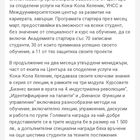
за споделени услуги на Кока-Кола Хеленик, УНСС и
Междууниверситетския център за развитие на
кариерата, завърши. Програмата стартира през месец
март, предоставяйки възможност на всеки студент,
без значение от специалност и курс на обучение, да се
включи. Академията стартира със 70 записани
студенти, 30 от които преминаха успешно своето
обучение, а 11 от тях защитиха своите проекти.
В продължение на два месеца утвърдени мениджъри,
част от екипа на Центъра за споделени услуги на
Кока-Кола Хеленик, предаваха своите ключови знания
в серия от лекции, в рамките на три модула. Курсовете
„Бизнес визия в ерата на 4. индустриална революция“,
„Идентифициране на таланти“ и „Финанси: Функции и
управление“ включваха разнообразни методи на
обучение, включително лекции, упражнения, дискусии
и работа по групи. Голямата награда за най-добре
представилите се в трите модула бе в размер на 1 500
лв., а допълнителни специални награди бяха връчени
на още шестима студенти за техните постижения.