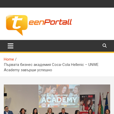
Skip
to
content
Филми, музика, интересни факти и още…
TeenPortall
Home
Първата бизнес академия Coca-Cola Hellenic – UNWE
Academy завърши успешно