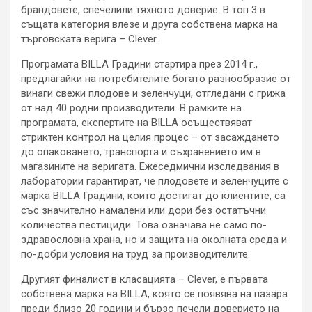
брандовете, спечелили тяхното доверие. В топ 3 в
същата категория влезе и друга собствена марка на
търговската верига – Clever.
Програмата BILLA Градини стартира през 2014 г.,
предлагайки на потребителите богато разнообразие от
винаги свежи плодове и зеленчуци, отгледани с грижа
от над 40 родни производители. В рамките на
програмата, експертите на BILLA осъществяват
стриктен контрол на целия процес – от засаждането
до опаковането, транспорта и съхранението им в
магазините на веригата. Ежеседмични изследвания в
лаборатории гарантират, че плодовете и зеленчуците с
марка BILLA Градини, които достигат до клиентите, са
със значително намалени или дори без остатъчни
количества пестициди. Това означава не само по-
здравословна храна, но и защита на околната среда и
по-добри условия на труд за производителите.
Другият финалист в класацията – Clever, е първата
собствена марка на BILLA, която се появява на пазара
преди близо 20 години и бързо печели доверието на