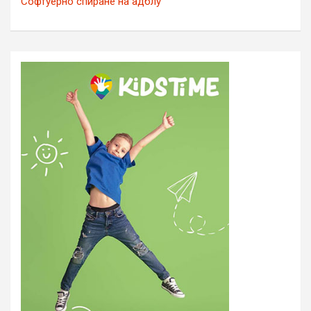
Софтуерно спиране на адблу