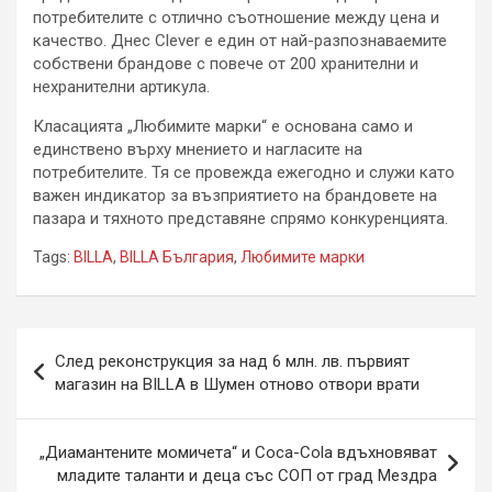
потребителите с отлично съотношение между цена и
качество. Днес Clever е един от най-разпознаваемите
собствени брандове с повече от 200 хранителни и
нехранителни артикула.
Класацията „Любимите марки“ е основана само и
единствено върху мнението и нагласите на
потребителите. Тя се провежда ежегодно и служи като
важен индикатор за възприятието на брандовете на
пазара и тяхното представяне спрямо конкуренцията.
Tags:
BILLA
,
BILLA България
,
Любимите марки
Навигация
След реконструкция за над 6 млн. лв. първият
магазин на BILLA в Шумен отново отвори врати
„Диамантените момичета“ и Coca-Cola вдъхновяват
младите таланти и деца със СОП от град Мездра