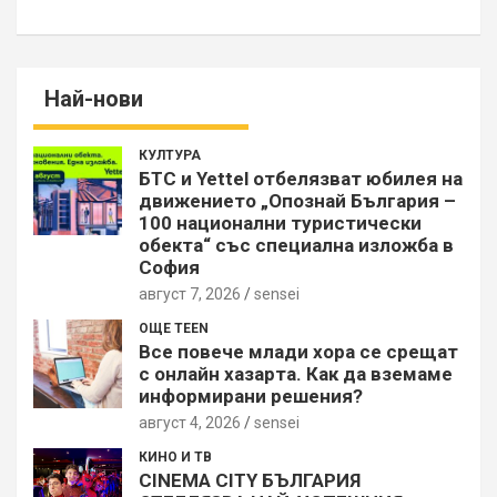
Най-нови
КУЛТУРА
БТС и Yettel отбелязват юбилея на
движението „Опознай България –
100 национални туристически
обекта“ със специална изложба в
София
август 7, 2026
sensei
ОЩЕ TEEN
Все повече млади хора се срещат
с онлайн хазарта. Как да вземаме
информирани решения?
август 4, 2026
sensei
КИНО И ТВ
CINEMA CITY БЪЛГАРИЯ