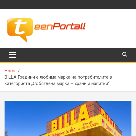
Skip
to
content
Филми, музика, интересни факти и още…
TeenPortall
Home
BILLA Градини е любима марка на потребителите в
категорията „Собствена марка – храни и напитки“