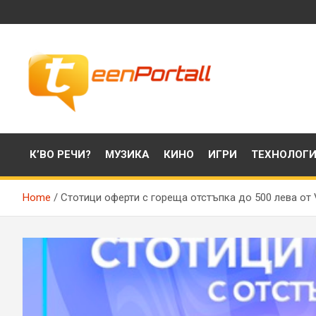
Skip
to
content
Филми, музика, интересни факти и още…
TeenPortall
К’ВО РЕЧИ?
МУЗИКА
КИНО
ИГРИ
ТЕХНОЛОГ
Home
Стотици оферти с гореща отстъпка до 500 лева от