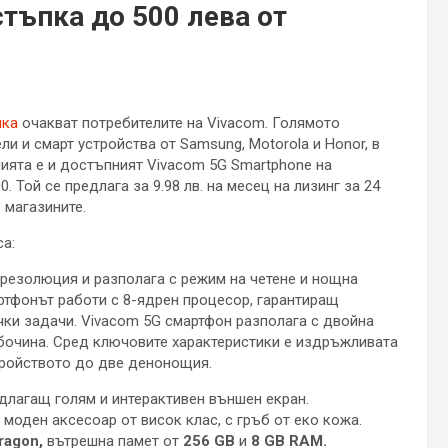
тъпка до 500 лева от
пка
очакват потребителите на Vivacom. Голямото
и и смарт устройства от Samsung, Motorola и Honor, в
анията е и достъпният Vivacom 5G Smartphone на
. Той се предлага за 9.98 лв. на месец на лизинг за 24
 магазините.
са:
резолюция и разполага с режим на четене и нощна
артфонът работи с 8-ядрен процесор, гарантиращ
ки задачи. Vivacom 5G смартфон разполага с двойна
бочина. Сред ключовите характеристики е издръжливата
тройството до две денонощия.
длагащ голям и интерактивен външен екран.
моден аксесоар от висок клас, с гръб от еко кожа.
ragon,
вътрешна памет от
256 GB
и
8 GB RAM.