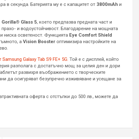
а в секунда. Батерията му е с капацитет от
3800mAh
и
Gorilla® Glass 5
, което предпазва предната част и
 за прахо- и водоустойчивост. Благодарение на мощната
при ниска осветеност. Функцията
Eye Comfort Shield
тъмното, а
Vision Booster
оптимизира настройките на
ево.
т Samsung Galaxy Tab S9 FE+ 5G.
Той е с дисплей, който
терия разполага с достатъчно мощ за целия ден и дори
Таблетът развихря въображението с творческите
ни да осигуряват безупречно изживяване и усещане за
атрактивната оферта с отстъпки до 500 лв., можете да