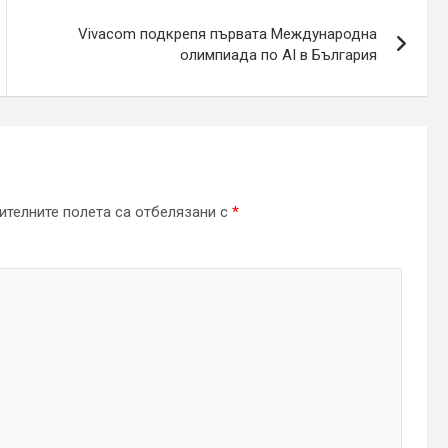
Vivacom подкрепя първата Международна
олимпиада по AI в България
телните полета са отбелязани с
*