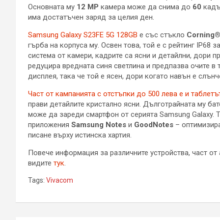
Основната му
12 МР
камера може да снима до
60
кадър
има достатъчен заряд за целия ден.
Samsung Galaxy S23FE 5G 128GB
е със стъкло
Corning® 
гърба на корпуса му. Освен това, той е с рейтинг IP68
система от камери, кадрите са ясни и детайлни, дори 
редуцира вредната синя светлина и предпазва очите в 
дисплея, така че той е ясен, дори когато навън е слънч
Част от кампанията с отстъпки до 500 лева е и таблетъ
прави детайлите кристално ясни. Дълготрайната му ба
може да зареди смартфон от серията Samsung Galaxy. 
приложения
Samsung Notes
и
GoodNotes
– оптимизира
писане върху истинска хартия.
Повече информация за различните устройства, част от 
видите
тук
.
Tags:
Vivacom