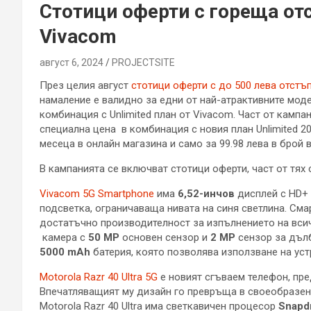
Стотици оферти с гореща отс
Vivacom
август 6, 2024
PROJECTSITЕ
През целия август
стотици оферти с до 500 лева отстъ
намаление е валидно за едни от най-атрактивните модел
комбинация с Unlimited план от Vivacom. Част от камп
специална цена в комбинация с новия план Unlimited 200
месеца в онлайн магазина и само за 99.98 лева в брой в
В кампанията се включват стотици оферти, част от тях 
Vivacom 5G Smartphone
има
6,52-инчов
дисплей с HD+ 
подсветка, ограничаваща нивата на синя светлина. См
достатъчно производителност за изпълнението на всич
камера с
50 МР
основен сензор и
2 МР
сензор за дъл
5000 mAh
батерия, която позволява използване на ус
Motorola Razr 40 Ultra 5G
е новият сгъваем телефон, пре
Впечатляващият му дизайн го превръща в своеобразен 
Motorola Razr 40 Ultra има светкавичен процесор
Snapd