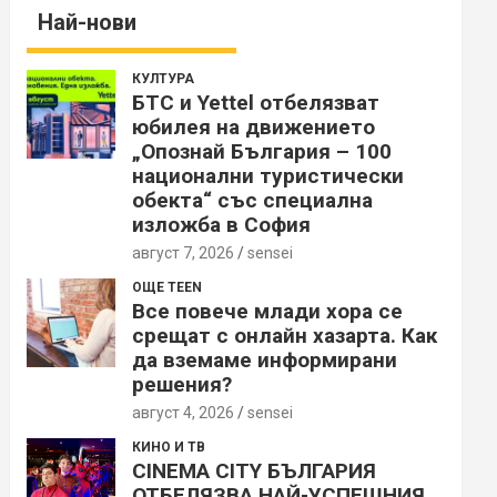
Най-нови
КУЛТУРА
БТС и Yettel отбелязват
юбилея на движението
„Опознай България – 100
национални туристически
обекта“ със специална
изложба в София
август 7, 2026
sensei
ОЩЕ TEEN
Все повече млади хора се
срещат с онлайн хазарта. Как
да вземаме информирани
решения?
август 4, 2026
sensei
КИНО И ТВ
CINEMA CITY БЪЛГАРИЯ
ОТБЕЛЯЗВА НАЙ-УСПЕШНИЯ