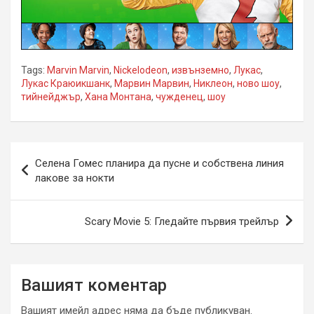
Tags:
Marvin Marvin
,
Nickelodeon
,
извънземно
,
Лукас
,
Лукас Краюикшанк
,
Марвин Марвин
,
Никлеон
,
ново шоу
,
тийнейджър
,
Хана Монтана
,
чужденец
,
шоу
Навигация
Селена Гомес планира да пусне и собствена линия
лакове за нокти
Scary Movie 5: Гледайте първия трейлър
Вашият коментар
Вашият имейл адрес няма да бъде публикуван.