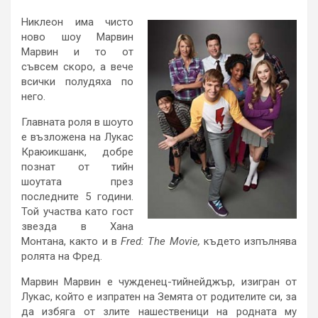
Никлеон има чисто
ново шоу Марвин
Марвин и то от
съвсем скоро, а вече
всички полудяха по
него.
Главната роля в шоуто
е възложена на Лукас
Краюикшанк, добре
познат от тийн
шоутата през
последните 5 години.
Той участва като гост
звезда в Хана
Монтана, както и в
Fred: The Movie,
където изпълнява
ролята на Фред.
Марвин Марвин е чужденец-тийнейджър, изигран от
Лукас, който е изпратен на Земята от родителите си, за
да избяга от злите нашественици на родната му