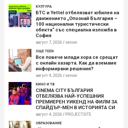
КУЛТУРА
БТС и Yettel отбелязват юбилея на
движението „Опознай България –
100 национални туристически
обекта“ със специална изложба в
София
август 7, 2026
sensei
ОЩЕ TEEN
Все повече млади хора се срещат
с онлайн хазарта. Как да вземаме
информирани решения?
август 4, 2026
sensei
КИНО И ТВ
CINEMA CITY БЪЛГАРИЯ
ОТБЕЛЯЗВА НАЙ-УСПЕШНИЯ
ПРЕМИЕРЕН УИКЕНД НА ФИЛМ ЗА
СПАЙДЪР-МЕН В ИСТОРИЯТА СИ
август 4, 2026
PROJECTSITЕ
ОБРАЗОВАНИЕ