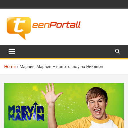
Skip
to
content
Филми, музика, интересни факти и още…
TeenPortall
Home
Марвин, Марвин – новото шоу на Никлеон