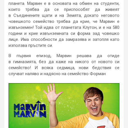
планета. Марвин е в основата на обмен на студенти,
които трябва да се приспособят да живеят
в Съединените щати и на Земята, докато неговото
човешкото семейство трябва да крие, че Марвин е
извънземен! Той идва от планетата Клутон, и е на 580
години и крие извънземната си форма зад човешко
лице. Има способности да замразява и затопля като
използва пръстите си.
В първия епизод, Марвин решава да отиде
в гимназията, без да каже на никого от новото си
семейство! И всяка седмица, нови бедствия се
случват наляво и надясно на семейство Форман