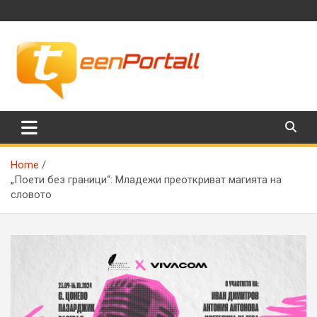
Skip
to
content
Филми, музика, интересни факти и още…
TeenPortall
Home
„Поети без граници“: Младежи преоткриват магията на
словото