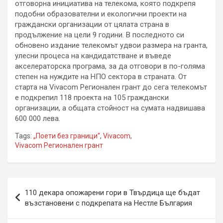
отговорна инициатива на телекома, която подкрепя
подобни образователни и екологични проекти на
граждански организации от цялата страна в
продължение на цели 9 години. В последното си
обновено издание телекомът удвои размера на гранта,
улесни процеса на кандидатстване и въведе
акселераторска програма, за да отговори в по-голяма
степен на нуждите на НПО сектора в страната. От
старта на Vivacom Регионален грант до сега телекомът
е подкрепил 118 проекта на 105 граждански
организации, а общата стойност на сумата надвишава
600 000 лева.
Tags:
„Поети без граници“
,
Vivacom
,
Vivacom Регионален грант
Навигация
110 декара опожарени гори в Твърдица ще бъдат
възстановени с подкрепата на Нестле България