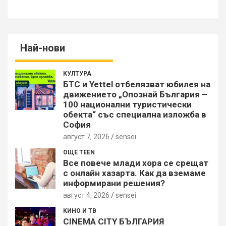
Най-нови
КУЛТУРА
БТС и Yettel отбелязват юбилея на
движението „Опознай България –
100 национални туристически
обекта“ със специална изложба в
София
август 7, 2026
sensei
ОЩЕ TEEN
Все повече млади хора се срещат
с онлайн хазарта. Как да вземаме
информирани решения?
август 4, 2026
sensei
КИНО И ТВ
CINEMA CITY БЪЛГАРИЯ