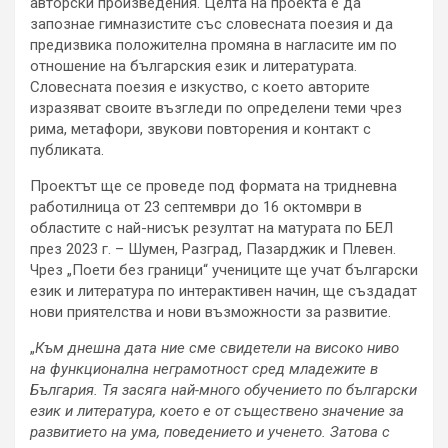
авторски произведения. Целта на проекта е да
запознае гимназистите със словесната поезия и да
предизвика положителна промяна в нагласите им по
отношение на българския език и литературата.
Словесната поезия е изкуство, с което авторите
изразяват своите възгледи по определени теми чрез
рима, метафори, звукови повторения и контакт с
публиката.
Проектът ще се проведе под формата на тридневна
работилница от 23 септември до 16 октомври в
областите с най-нисък резултат на матурата по БЕЛ
през 2023 г. – Шумен, Разград, Пазарджик и Плевен.
Чрез „Поети без граници“ учениците ще учат български
език и литература по интерактивен начин, ще създадат
нови приятелства и нови възможности за развитие.
„
Към днешна дата ние сме свидетели на високо ниво
на функционална неграмотност сред младежите в
България. Тя засяга най-много обучението по български
език и литература, което е от съществено значение за
развитието на ума, поведението и ученето. Затова с