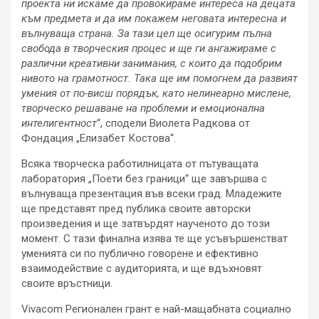
проекта ни искаме да провокираме интереса на децата
към предмета и да им покажем неговата интересна и
вълнуваща страна. За тази цел ще осигурим пълна
свобода в творческия процес и ще ги ангажираме с
различни креативни занимания, с които да подобрим
нивото на грамотност. Така ще им помогнем да развият
умения от по-висш порядък, като нелинеарно мислене,
творческо решаване на проблеми и емоционална
интелигентност
“, сподели Виолета Радкова от
Фондация „Елизабет Костова“.
Всяка творческа работилницата от пътуващата
лаборатория „Поети без граници“ ще завършва с
вълнуваща презентация във всеки град. Младежите
ще представят пред публика своите авторски
произведения и ще затвърдят наученото до този
момент. С тази финална изява те ще усъвършенстват
уменията си по публично говорене и ефективно
взаимодействие с аудиторията, и ще вдъхновят
своите връстници.
Vivacom Регионален грант е най-мащабната социално