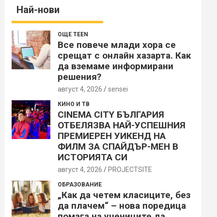
Най-нови
ОЩЕ TEEN
Все повече млади хора се
срещат с онлайн хазарта. Как
да вземаме информирани
решения?
август 4, 2026
sensei
КИНО И ТВ
CINEMA CITY БЪЛГАРИЯ
ОТБЕЛЯЗВА НАЙ-УСПЕШНИЯ
ПРЕМИЕРЕН УИКЕНД НА
ФИЛМ ЗА СПАЙДЪР-МЕН В
ИСТОРИЯТА СИ
август 4, 2026
PROJECTSITЕ
ОБРАЗОВАНИЕ
„Как да четем класиците, без
да плачем“ – нова поредица
помага на учениците да