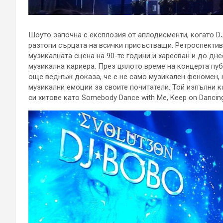
Шоуто започна с експлозия от аплодисменти, когато DJ
разтопи сърцата на всички присъстващи. Ретроспектив
музикалната сцена на 90-те години и харесван и до дн
музикална кариера. През цялото време на концерта пуб
още веднъж доказа, че е не само музикален феномен, н
музикални емоции за своите почитатели. Той изпълни ка
си хитове като Somebody Dance with Me, Keep on Dancing,