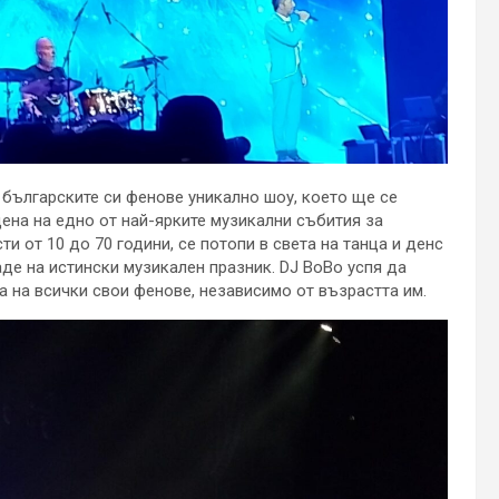
 българските си фенове уникално шоу, което ще се
цена на едно от най-ярките музикални събития за
и от 10 до 70 години, се потопи в света на танца и денс
де на истински музикален празник. DJ BoBo успя да
 на всички свои фенове, независимо от възрастта им.