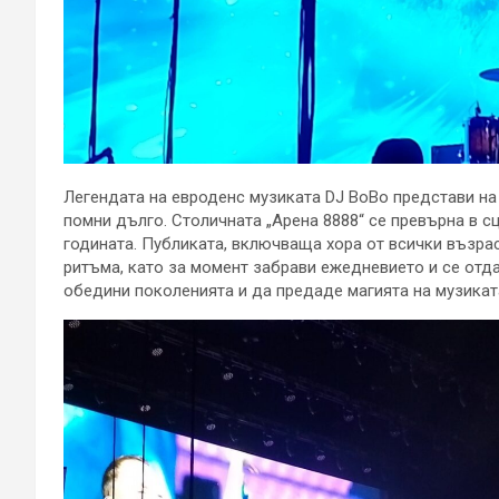
Легендата на евроденс музиката DJ BoBo представи на
помни дълго. Столичната „Арена 8888“ се превърна в с
годината. Публиката, включваща хора от всички възраст
ритъма, като за момент забрави ежедневието и се отда
обедини поколенията и да предаде магията на музиката