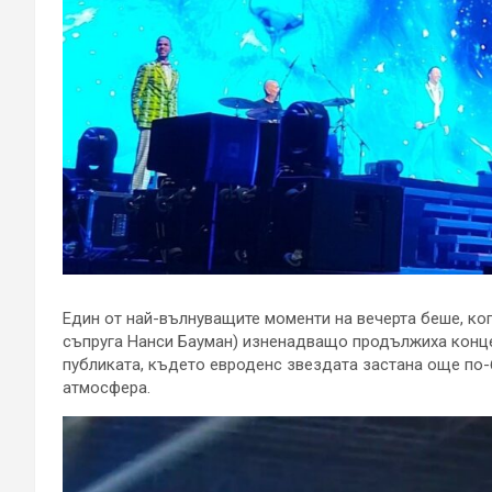
Един от най-вълнуващите моменти на вечерта беше, ког
съпруга Нанси Бауман) изненадващо продължиха концер
публиката, където евроденс звездата застана още по-
атмосфера.