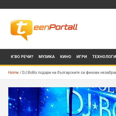
Skip
to
content
Филми, музика, интересни факти и още…
TeenPortall
К’ВО РЕЧИ?
МУЗИКА
КИНО
ИГРИ
ТЕХНОЛОГ
Home
DJ BoBo подари на българските си фенове незабр