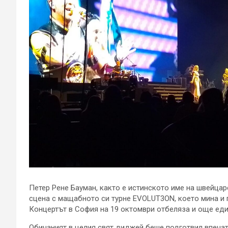
Петер Рене Бауман, както е истинското име на швейцар
сцена с мащабното си турне EVOLUT3ON, което мина и 
Концертът в София на 19 октомври отбеляза и още еди
Обичаният в целия свят диджей беше подготвил впечат