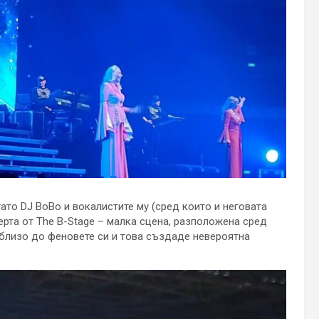
ато DJ BoBo и вокалистите му (сред които и неговата
та от The B-Stage – малка сцена, разположена сред
близо до феновете си и това създаде невероятна