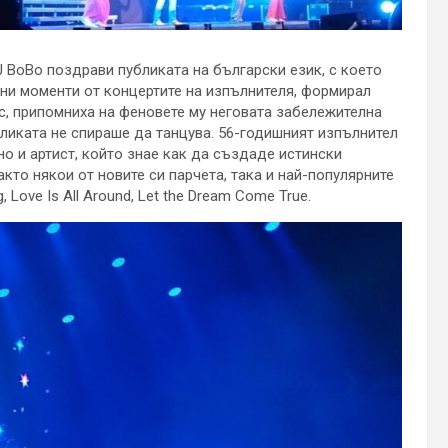
 BoBo поздрави публиката на български език, с което
ни моменти от концертите на изпълнителя, формирал
ес, припомниха на феновете му неговата забележителна
ликата не спираше да танцува. 56-годишният изпълнител
о и артист, който знае как да създаде истински
кто някои от новите си парчета, така и най-популярните
 Love Is All Around, Let the Dream Come True.