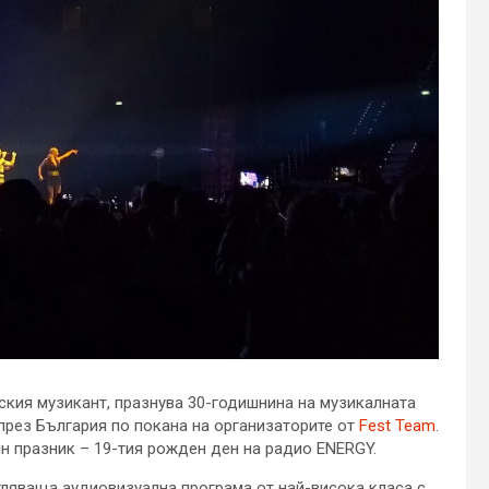
ския музикант, празнува 30-годишнина на музикалната
през България по покана на организаторите от
Fest Team
.
н празник – 19-тия рожден ден на радио ENERGY.
ляваща аудиовизуална програма от най-висока класа с