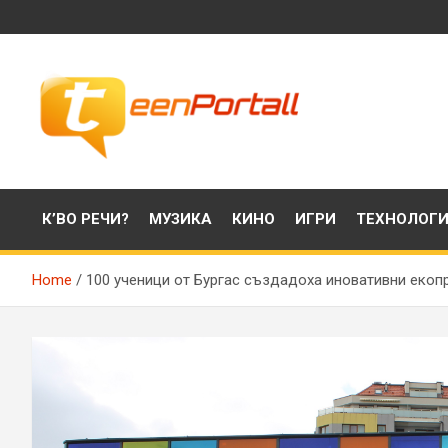
Skip
to
content
Филми, музика, интересни факти и още…
TeenPortall
К’ВО РЕЧИ?
МУЗИКА
КИНО
ИГРИ
ТЕХНОЛОГ
Home
100 ученици от Бургас създадоха иновативни екопр