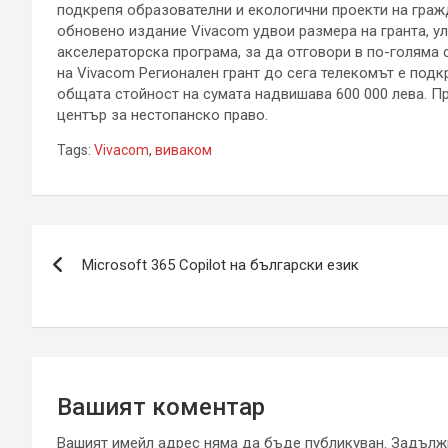
подкрепя образователни и екологични проекти на граж
обновено издание Vivacom удвои размера на гранта, у
акселераторска програма, за да отговори в по-голяма с
на Vivacom Регионален грант до сега телекомът е подк
общата стойност на сумата надвишава 600 000 лева. П
център за нестопанско право.
Tags:
Vivacom
,
виваком
Навигация
Microsoft 365 Copilot на български език
Вашият коментар
Вашият имейл адрес няма да бъде публикуван.
Задължи