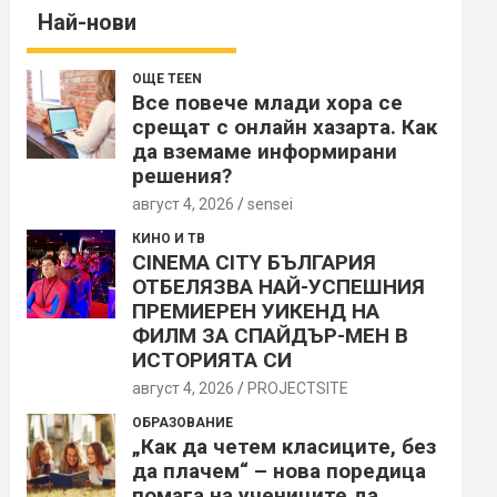
Най-нови
ОЩЕ TEEN
Все повече млади хора се
срещат с онлайн хазарта. Как
да вземаме информирани
решения?
август 4, 2026
sensei
КИНО И ТВ
CINEMA CITY БЪЛГАРИЯ
ОТБЕЛЯЗВА НАЙ-УСПЕШНИЯ
ПРЕМИЕРЕН УИКЕНД НА
ФИЛМ ЗА СПАЙДЪР-МЕН В
ИСТОРИЯТА СИ
август 4, 2026
PROJECTSITЕ
ОБРАЗОВАНИЕ
„Как да четем класиците, без
да плачем“ – нова поредица
помага на учениците да