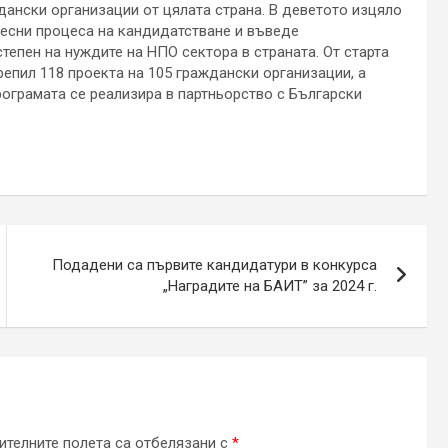
дански организации от цялата страна. В деветото изцяло
лесни процеса на кандидатстване и въведе
тепен на нуждите на НПО сектора в страната. От старта
репил 118 проекта на 105 граждански организации, а
рограмата се реализира в партньорство с Български
Подадени са първите кандидатури в конкурса
„Наградите на БАИТ” за 2024 г.
телните полета са отбелязани с
*