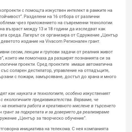
копроекти с помощта изкуствен интелект в рамките на
ойчивост“. Разделени на 16 отбора от различни
роблеми чрез приложението на съвременни технологии.
на възраст между 13 и 18 години да изследват как
ата среда. Лагерът се организира от Сдружение „Център
в деветото издание на Vivacom Регионален грант.
ивни сесии, лекции и групови задачи от реалния живот
е“, които им помогнаха да разширят познанията си за
кологични проекти. Сред проектите имаше автоматична
 със соларен дестилатор, управление на отпадъците,
ързани с пожари, замърсяване, достъп до храна и много
дят как науката и технологиите, особено изкуственият
 с екологичните предизвикателства. Вярваме, че
а на екипната работа и креативното мислене в търсенето
н грант за подкрепата и за доверието да реализираме
ружение „Център за творческо обучение“.
тговорна инициатива на телекома. С нея компанията