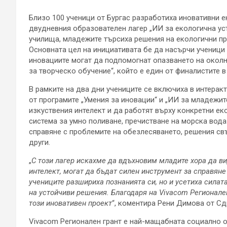
Близо 100 ученици от Бургас разработиха иновативни е
двудневния образователен лагер „ИИ за екологична уст
училища, младежите търсиха решения на екологични п
Основната цел на инициативата бе да насърчи ученици 
иновациите могат да подпомогнат опазването на околн
за творческо обучение“, който е един от финалистите 
В рамките на два дни учениците се включиха в интеракт
от програмите „Умения за иновации“ и „ИИ за младежит
изкуствения интелект и да работят върху конкретни е
система за умно поливане, пречистване на морска вода
справяне с проблемите на обезлесяването, решения св
други.
„
С този лагер искахме да вдъхновим младите хора да ви
интелект, могат да бъдат силен инструмент за справяне
учениците разшириха познанията си, но и усетиха силат
на устойчиви решения. Благодаря на Vivacom Регионале
този иновативен проект
“, коментира Рени Димова от Сд
Vivacom Регионален грант е най-мащабната социално о