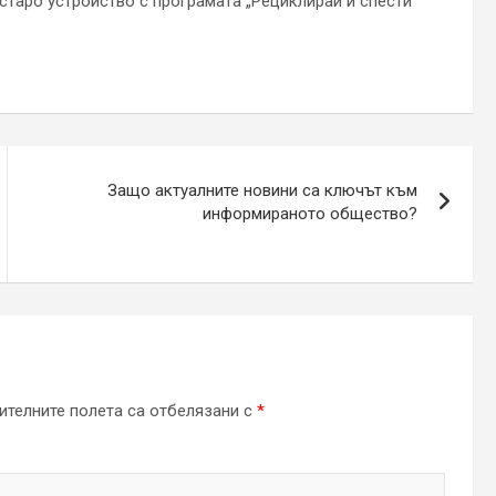
старо устройство с програмата „Рециклирай и спести“
Защо актуалните новини са ключът към
информираното общество?
телните полета са отбелязани с
*