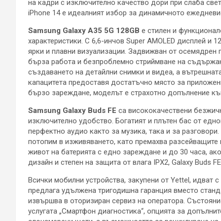
на кадри с изключително качество дори при слаба свет
iPhone 14 е идеалният избор за динамичното ежедневи
Samsung Galaxy A35 5G
128GB
е стилен и функционал
характеристики. С 6,6-инчов Super AMOLED дисплей и 1
ярки и плавни визуализации. Задвижван от осемядрен 
бърза работа и безпроблемно стриймване на съдържан
създаването на детайлни снимки и видеа, а вътрешнат
капацитета предоставя достатъчно място за приложени
бързо зареждане, моделът е страхотно допълнение къ
Samsung Galaxy Buds FE
са висококачествени безжичн
изключително удобство. Богатият и плътен бас от едн
перфектно аудио както за музика, така и за разговор
потопим в изживяването, като премахва разсейващите 
живот на батерията с едно зареждане и до 30 часа, ак
дизайн и степен на защита от влага IPX2, Galaxy Buds 
Всички мобилни устройства, закупени от Yettel, идват 
предлага удължена тригодишна гаранция вместо станда
извършва в оторизиран сервиз на оператора. Състояни
услугата „Смартфон диагностика“, опцията за допълнит