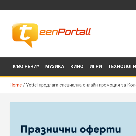
Skip
to
content
Филми, музика, интересни факти и още…
TeenPortall
К’ВО РЕЧИ?
МУЗИКА
КИНО
ИГРИ
ТЕХНОЛОГ
Home
Yettel предлага специална онлайн промоция за Кол