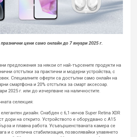
а празнични цени само онлайн до 7 януари 2025 г.
вни предложения за някои от най-търсените продукти на
нични отстъпки за практични и модерни устройства, с
овек. Специалните оферти са достъпни само онлайн на
лярни смартфона и 20% отстъпка за смарт аксесоар.
ри 2025 г. или до изчерпване на наличностите.
чната селекция:
легантен дизайн. Снабден с 6,1-инчов Super Retina XDR
ст дори на открито. Устройството е оборудвано с A15
 бърза и плавна работа. Усъвършенстваната камера се
ага и с оптична стабилизация, позволявайки улавянето