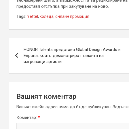
злонамерени щети, а възможността за рециклиране на 
предоставя отстъпка при закупуване на ново.
Tags:
Yettel
,
коледа
,
онлайн промоция
Навигация
HONOR Talents представя Global Design Awards в
Европа, които демонстрират таланта на
изгряващи артисти
Вашият коментар
Вашият имейл адрес няма да бъде публикуван.
Задължи
Коментар:
*