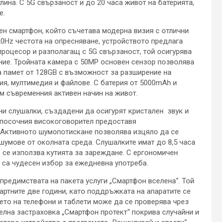
лина. С 5G свързаност и до 20 часа живот на батерията,
е.
ен смартфон, който съчетава модерна визия с отлични
20Hz честота на опресняване, устройството предлага
процесор и разполагащ с 5G свързаност, той осигурява
ие. Тройната камера с 50MP основен сензор позволява
а памет от 128GB с възможност за разширение на
я, мултимедия и файлове. С батерия от 5000mAh и
м съвременния активен начин на живот.
и слушалки, създадени да осигурят кристален звук и
опосочния високоговорител предоставя
и. Активното шумопотискане позволява изцяло да се
шумове от околната среда. Слушалките имат до 8,5 часа
о се използва кутията за зареждане. С ергономичен
FE са чудесен избор за ежедневна употреба.
с предимствата на пакета услуги „Смартфон вселена“. Той
ртните две години, като поддръжката на апаратите се
ето на телефони и таблети може да се проверява чрез
елна застраховка „Смартфон протект“ покрива случайни и