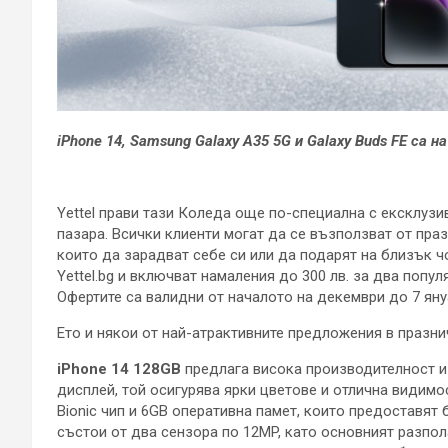
iPhone 14, Samsung Galaxy A35 5G и Galaxy Buds FE са н
Yettel прави тази Коледа още по-специална с ексклузи
пазара. Всички клиенти могат да се възползват от праз
които да зарадват себе си или да подарят на близък ч
Yettel.bg и включват намаления до 300 лв. за два попу
Офертите са валидни от началото на декември до 7 януа
Ето и някои от най-атрактивните предложения в празни
iPhone 14 128GB
предлага висока производителност и е
дисплей, той осигурява ярки цветове и отлична видимо
Bionic чип и 6GB оперативна памет, които предоставят
състои от два сензора по 12MP, като основният разпол