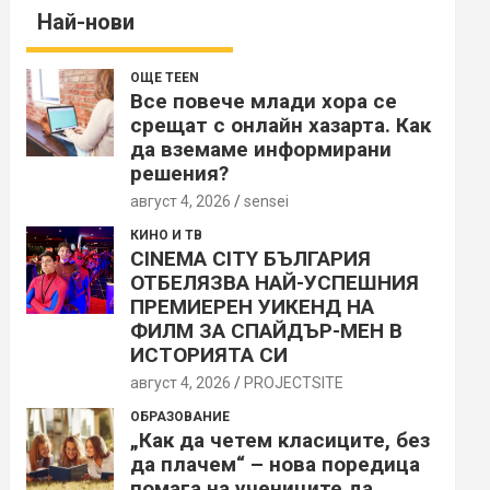
Най-нови
ОЩЕ TEEN
Все повече млади хора се
срещат с онлайн хазарта. Как
да вземаме информирани
решения?
август 4, 2026
sensei
КИНО И ТВ
CINEMA CITY БЪЛГАРИЯ
ОТБЕЛЯЗВА НАЙ-УСПЕШНИЯ
ПРЕМИЕРЕН УИКЕНД НА
ФИЛМ ЗА СПАЙДЪР-МЕН В
ИСТОРИЯТА СИ
август 4, 2026
PROJECTSITЕ
ОБРАЗОВАНИЕ
„Как да четем класиците, без
да плачем“ – нова поредица
помага на учениците да