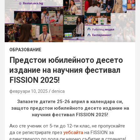
ОБРАЗОВАНИЕ
Предстои юбилейното десето
издание на научния фестивал
FISSION 2025!
февруари 10, 2025
denica
Запазете датите 25-26 април в календара си,
защото предстои юбилейното десето издание на
научния фестивал FISSION 2025!
Ако сте ученик от 5-ти до 12-ти клас, не пропускайте
да се регистрирате през
уебсайта
на FISSION за
единственото по рода си научно събитие в страната!