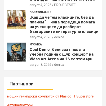
август 4, 2026
PROJECTSITЕ
ОБРАЗОВАНИЕ
„Как да четем класиците, без да
плачем“ – нова поредица помага
на учениците да разберат
българските литературни класици
август 4, 2026
denica
МУЗИКА
Cool Den отбелязват новата
учебна година с щур концерт на
Vidas Art Arena на 16 септември
август 3, 2026
denica
Партньори
мощни геймърски компютри от Plasico IT Superstore
Авторадиатори