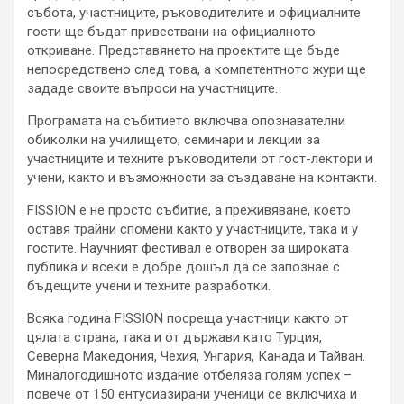
събота, участниците, ръководителите и официалните
гости ще бъдат привествани на официалното
откриване. Представянето на проектите ще бъде
непосредствено след това, а компетентното жури ще
зададе своите въпроси на участниците.
Програмата на събитието включва опознавателни
обиколки на училището, семинари и лекции за
участниците и техните ръководители от гост-лектори и
учени, както и възможности за създаване на контакти.
FISSION e не просто събитие, а преживяване, което
оставя трайни спомени както у участниците, така и у
гостите. Научният фестивал е отворен за широката
публика и всеки е добре дошъл да се запознае с
бъдещите учени и техните разработки.
Всяка година FISSION посреща участници както от
цялата страна, така и от държави като Турция,
Северна Македония, Чехия, Унгария, Канада и Тайван.
Миналогодишното издание отбеляза голям успех –
повече от 150 ентусиазирани ученици се включиха и