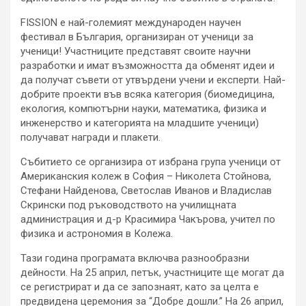
FISSION е най-големият международен научен
фестивал в България, организиран от ученици за
ученици! Участниците представят своите научни
разработки и имат възможността да обменят идеи и
да получат съвети от утвърдени учени и експерти. Най-
добрите проекти във всяка категория (биомедицина,
екология, компютърни науки, математика, физика и
инженерство и категорията на младшите ученици)
получават награди и плакети.
Събитието се организира от избрана група ученици от
Американския колеж в София – Николета Стойнова,
Стефани Найденова, Светослав Иванов и Владислав
Скрински под ръководството на училищната
администрация и д-р Красимира Чакърова, учител по
физика и астрономия в Колежа.
Тази година програмата включва разнообразни
дейности. На 25 април, петък, участниците ще могат да
се регистрират и да се запознаят, като за целта е
предвидена церемония за “Добре дошли.” На 26 април,