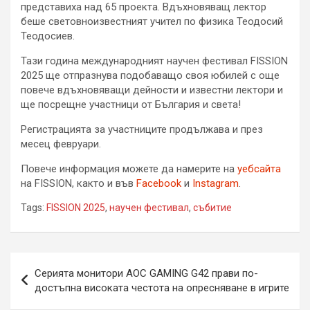
представиха над 65 проекта. Вдъхновяващ лектор
беше световноизвестният учител по физика Теодосий
Теодосиев.
Тази година международният научен фестивал FISSION
2025 ще отпразнува подобаващо своя юбилей с още
повече вдъхновяващи дейности и известни лектори и
ще посрещне участници от България и света!
Регистрацията за участниците продължава и през
месец февруари.
Повече информация можете да намерите на
уебсайта
на FISSION, както и във
Facebook
и
Instagram
.
Tags:
FISSION 2025
,
научен фестивал
,
събитие
Навигация
Серията монитори AOC GAMING G42 прави по-
достъпна високата честота на опресняване в игрите