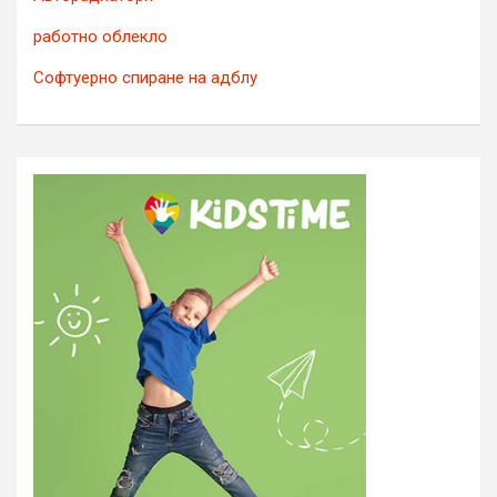
работно облекло
Софтуерно спиране на адблу