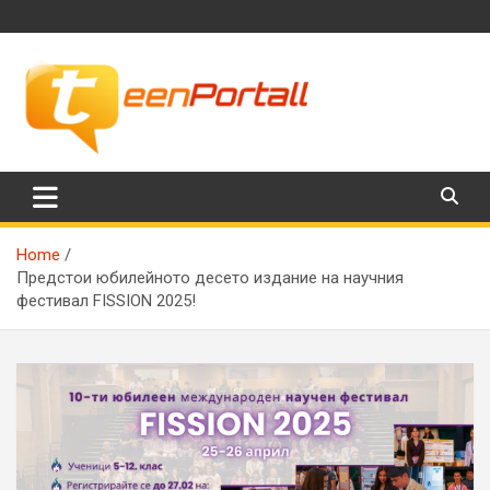
Skip
to
content
Филми, музика, интересни факти и още…
TeenPortall
Home
Предстои юбилейното десето издание на научния
фестивал FISSION 2025!