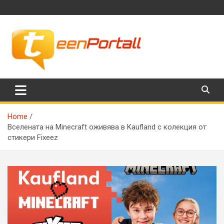
Skip
to
content
Филми, музика, интересни факти и още…
TeenPortall
Home
Вселената на Minecraft оживява в Kaufland с колекция от
стикери Fixeez