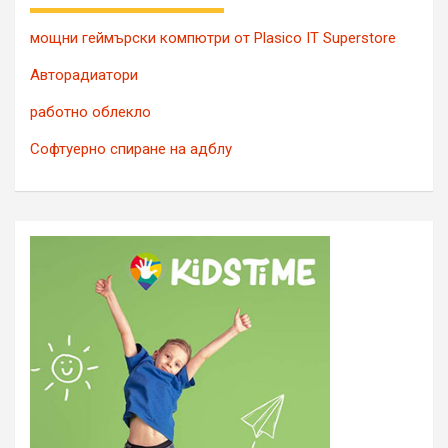
мощни геймърски компютри от Plasico IT Superstore
Авторадиатори
работно облекло
Софтуерно спиране на адблу