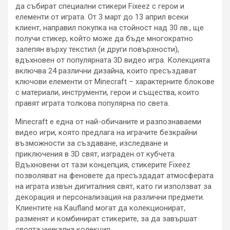
да събират специални стикери Fixeez с герои и
елементи от играта. От 3 март до 13 април всеки
клиент, направил покупка на стойност над 30 лв., ще
получи стикер, който може да бъде многократно
залепян върху текстил (и други повърхности),
вдъхновен от популярната 3D видео игра. Колекцията
включва 24 различни дизайна, които пресъздават
ключови елементи от Minecraft – характерните блокове
с материали, инструменти, герои и същества, които
правят играта толкова популярна по света.
Minecraft е една от най-обичаните и разпознаваеми
видео игри, която предлага на играчите безкрайни
възможности за създаване, изследване и
приключения в 3D свят, изграден от кубчета.
Вдъхновени от тази концепция, стикерите Fixeez
позволяват на феновете да пресъздадат атмосферата
на играта извън дигиталния свят, като ги използват за
декорация и персонализация на различни предмети.
Клиентите на Kaufland могат да колекционират,
разменят и комбинират стикерите, за да завършат
своята уникална колекция.