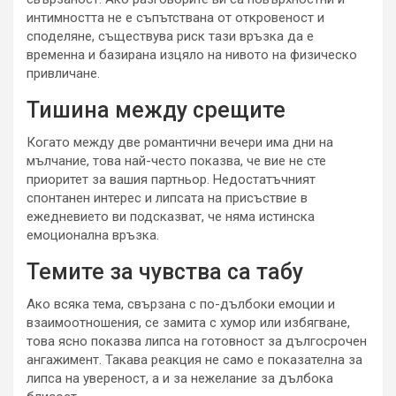
интимността не е съпътствана от откровеност и
споделяне, съществува риск тази връзка да е
временна и базирана изцяло на нивото на физическо
привличане.
Тишина между срещите
Когато между две романтични вечери има дни на
мълчание, това най-често показва, че вие не сте
приоритет за вашия партньор. Недостатъчният
спонтанен интерес и липсата на присъствие в
ежедневието ви подсказват, че няма истинска
емоционална връзка.
Темите за чувства са табу
Ако всяка тема, свързана с по-дълбоки емоции и
взаимоотношения, се замита с хумор или избягване,
това ясно показва липса на готовност за дългосрочен
ангажимент. Такава реакция не само е показателна за
липса на увереност, а и за нежелание за дълбока