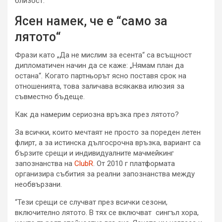
близост.
Ясен намек, че е “само за
лятото“
Фрази като „Да не мислим за есента“ са всъщност
дипломатичен начин да се каже: „Нямам план да
остана“. Когато партньорът ясно поставя срок на
отношенията, това заличава всякаква илюзия за
съвместно бъдеще.
Как да намерим сериозна връзка през лятото?
За всички, които мечтаят не просто за пореден летен
флирт, а за истинска дългосрочна връзка, вариант са
бързите срещи и индивидуалните мачмейкинг
запознанства на
ClubR
. От 2010 г платформата
организира събития за реални запознанства между
необвързани.
“Тези срещи се случват през всички сезони,
включително лятото. В тях се включват сингъл хора,