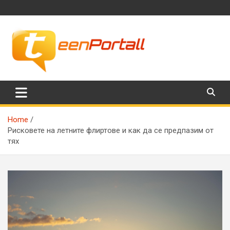
Skip
to
content
Филми, музика, интересни факти и още…
TeenPortall
Home
Рисковете на летните флиртове и как да се предпазим от
тях