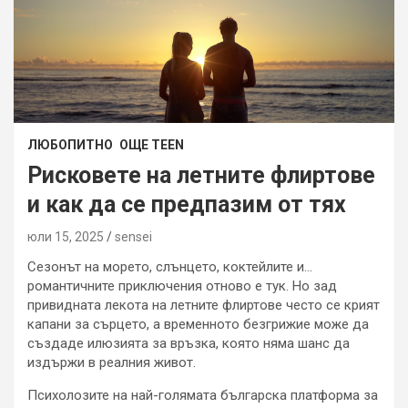
ЛЮБОПИТНО
ОЩЕ TEEN
Рисковете на летните флиртове
и как да се предпазим от тях
юли 15, 2025
sensei
Сезонът на морето, слънцето, коктейлите и…
романтичните приключения отново е тук. Но зад
привидната лекота на летните флиртове често се крият
капани за сърцето, а временното безгрижие може да
създаде илюзията за връзка, която няма шанс да
издържи в реалния живот.
Психолозите на най-голямата българска платформа за