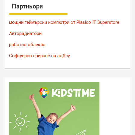
Партньори
мощни геймърски компютри от Plasico IT Superstore
Авторадиатори
работно облекло
Софтуерно спиране на адблу