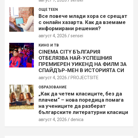
август 7, 2026
sensei
ОЩЕ TEEN
Все повече млади хора се срещат
с онлайн хазарта. Как да вземаме
информирани решения?
август 4, 2026
sensei
КИНО И ТВ
CINEMA CITY БЪЛГАРИЯ
ОТБЕЛЯЗВА НАЙ-УСПЕШНИЯ
ПРЕМИЕРЕН УИКЕНД НА ФИЛМ ЗА
СПАЙДЪР-МЕН В ИСТОРИЯТА СИ
август 4, 2026
PROJECTSITЕ
ОБРАЗОВАНИЕ
„Как да четем класиците, без да
плачем“ – нова поредица помага
на учениците да разберат
българските литературни класици
август 4, 2026
denica