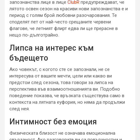
запознанства лице в лице
ClubR
предупреждават, че
лятото освен сезон на красиви нови запознанства е и
период с голям брой любовни разочарования. Те
споделят пет от най-често срещаните червени
флагове, че летният флирт едва ли ще прерасне в
нещо по-дълготрайно.
Липса на интерес към
бъдещето
Ако човекът, с когото сте се запознали, не се
интересува от вашите мечти, цели или какво ви
предстои след сезона, това говори за липса на
перспектива във взаимоотношенията ви. Подобно
поведение показва, че връзката съществува само в
контекста на лятната еуфория, но няма да продължи
след нея.
Интимност без емоция
Физическата близост не означава емоционална
свързаност. Ако разговорите ви са повърхностни и