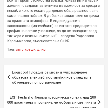
които търсят стойностна връзка. Ясната им нагласа и
желания създават автентична възможност за среща с
някой, с когото искате да делите обща реалност, а не
само плажен пейзаж. В добавка нашият екип се грижи
за приятната атмосфера. В индивидуалните
запознанства (мачмейкинг) се изготвя предварителен
профил на всички участници, за да не попаднат сред
тях хора с неясни намерения” – споделя Радослава
Карамихалева, съосновател на ClubR.
Tags:
лято
,
срещи
,
флирт
Навигация
Logiscool Пловдив се мести в ултрамодерен
образователен хъб, поставяйки нов стандарт в
обучението по програмиране
EXIT Festival отбеляза исторически успех с над 200
000 посетители и послание, че любовта и светлината
са неудържими