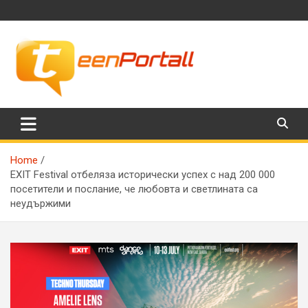
Skip
to
content
Филми, музика, интересни факти и още…
TeenPortall
Home
EXIT Festival отбеляза исторически успех с над 200 000
посетители и послание, че любовта и светлината са
неудържими