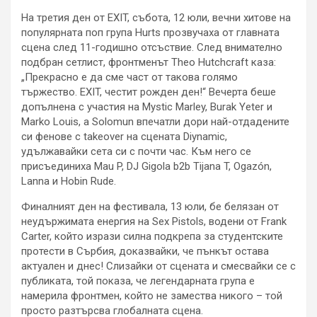
На третия ден от EXIT, събота, 12 юли, вечни хитове на
популярната поп група Hurts прозвучаха от главната
сцена след 11-годишно отсъствие. След внимателно
подбран сетлист, фронтменът Theo Hutchcraft каза:
„Прекрасно е да сме част от такова голямо
тържество. EXIT, честит рожден ден!“ Вечерта беше
допълнена с участия на Mystic Marley, Burak Yeter и
Marko Louis, а Solomun впечатли дори най-отдадените
си фенове с takeover на сцената Diynamic,
удължавайки сета си с почти час. Към него се
присъединиха Mau P, DJ Gigola b2b Tijana T, Ogazón,
Lanna и Hobin Rude.
Финалният ден на фестивала, 13 юли, бе белязан от
неудържимата енергия на Sex Pistols, водени от Frank
Carter, който изрази силна подкрепа за студентските
протести в Сърбия, доказвайки, че пънкът остава
актуален и днес! Слизайки от сцената и смесвайки се с
публиката, той показа, че легендарната група е
намерила фронтмен, който не замества никого – той
просто разтърсва глобалната сцена.