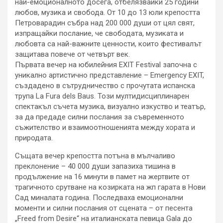
най-емоционалното досега, отбелязвайки 25 години
любов, музика и свобода. От 10 до 13 юли крепостта
Петроварадин събра над 200 000 души от цял свят,
изпращайки послание, че свободата, музиката и
любовта са най-важните ценности, които фестивалът
защитава повече от четвърт век.
Първата вечер на юбилейния EXIT Festival започна с
уникално артистично представление – Emergency EXIT,
създадено в сътрудничество с прочутата испанска
трупа La Fura dels Baus. Този мултидисциплинарен
спектакъл съчета музика, визуално изкуство и театър,
за да предаде силни послания за съвременното
съжителство и взаимоотношенията между хората и
природата.
Същата вечер крепостта потъна в мълчаливо
преклонение – 40 000 души запазиха тишина в
продължение на 16 минути в памет на жертвите от
трагичното срутване на козирката на жп гарата в Нови
Сад миналата година. Последваха емоционални
моменти и силни послания от сцената – от песента
„Freed from Desire“ на италианската певица Gala до