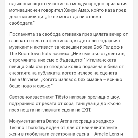
вдъхновяващото участие на международно признатия
мотивационен говорител Хенри Амар, който каза пред
десетки хиляди: „Те не могат да ни отнемат
свободата.“
Посланията за свобода отекваха през цялата вечер от
главната сцена на фестивала, където легендарният
музикант и активист за човешки права Боб Гелдоф и
The Boomtown Rats заявиха: „Ние сме със студентите,
с промяната, ние сме с бъдещето!“ Италианската
певица Gala също сподели колко поразена е била от
енергията на публиката, когато излезе на сцената
Tesla Universe: „Когато излязох, бях смаяна – всичко
беше ново и свежо.“
Световноизвестният Tiësto направи зрелищно шоу,
подхранено от реката от хора, танцуващи до късно
през нощта на главната сцена на EXIT.
Монументалната Dance Arena посрещна хардкор
Techno Thursday, воден от две от най-влиятелните
жени в глобалната електронна сцена – Amelie Lens и