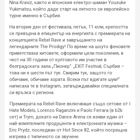
Nina Kraviz, както и японския електро-шаман Yousuke
Yukimatsu, който даде старт на лятното си европейско
турне именно в Сърбия.
На втория ден от фестивала, петък, 11 юли, крепостта
се превърна в епицентър на енергията с премиерата на
концепцията Rebel Rave и завръщането на
легендарните The Prodigy! По време на шоуто феновете
приветстваха хитовете, оформили цели поколения, в
чест на 30 години от култовото им участие в
белградската зала „Пионер“. „EXIT Festival, Сърбия –
това ни е шести път тук. Свирим тук, защото го
обичаме, обичаме хората. Всеки път вдигате шум!“
написаха те в Instagram, затвърждавайки специалната
си връзка с региона.
Премиерата на Rebel Rave включваше също сетове от I
Hate Models, Lorenzo Raganzini и Paolo Ferrara (в b2b
сет) и Trym, докато на Dance Arena се изяви един от
най-влиятелните продуценти в електронната музика –
Eric Prydz, последван от Hot Since 82, който посрещна
изгрева с типичното си звучене.