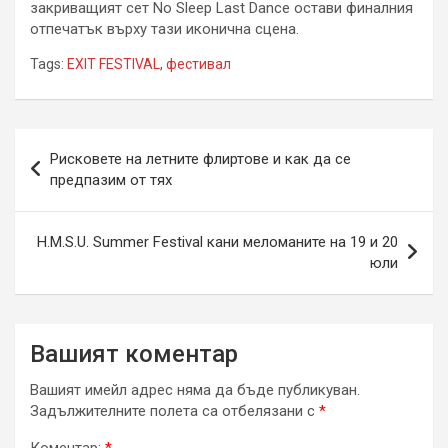
закриващият сет No Sleep Last Dance остави финалния
отпечатък върху тази иконична сцена.
Tags:
EXIT FESTIVAL
,
фестивал
Навигация
Рисковете на летните флиртове и как да се
предпазим от тях
H.M.S.U. Summer Festival кани меломаните на 19 и 20
юли
Вашият коментар
Вашият имейл адрес няма да бъде публикуван.
Задължителните полета са отбелязани с
*
Коментар:
*