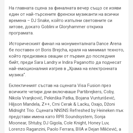
На главната сцена за финалната вечер също се изяви
един от най-търсените френски музиканти на всички
времена – DJ Snake, който изпълни световните си
хитове, докато Goblini и Gloryhammer откриха
програмата.
Историческият финал на монументалната Dance Arena
бе поставен от Boris Brejcha, краля на минимал техното,
който предизвика овации от първия до последния
бийт, преди Sara Landry и Indira Paganotto да поднесат
най-емоционалния изгрев в „Храма на електронната
музика“.
Еклектичният състав на сцената Visa Fusion през
всичките четири дни включваше Partibrejkers, Coby,
Nikola Vranjković, Pekinška Patka, Bojana Vunturišević,
Hiljson Mandela, Z++, Crni Cerak & Lacku, Oxajo, Džoni
Midnight Trio. Сцената NNSNS Refreshed by Heineken пък
представи имена като RPR Soundsystem, Sonja
Moonear, Shtuby, DJ Gigola, Cole Knight, Honey Luv,
Lorenzo Raganzini, Paolo Ferrara, BIIA и Dejan Milićević, а