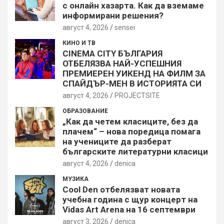
с онлайн хазарта. Как да вземаме
информирани решения?
август 4, 2026
sensei
КИНО И ТВ
CINEMA CITY БЪЛГАРИЯ
ОТБЕЛЯЗВА НАЙ-УСПЕШНИЯ
ПРЕМИЕРЕН УИКЕНД НА ФИЛМ ЗА
СПАЙДЪР-МЕН В ИСТОРИЯТА СИ
август 4, 2026
PROJECTSITЕ
ОБРАЗОВАНИЕ
„Как да четем класиците, без да
плачем“ – нова поредица помага
на учениците да разберат
българските литературни класици
август 4, 2026
denica
МУЗИКА
Cool Den отбелязват новата
учебна година с щур концерт на
Vidas Art Arena на 16 септември
август 3, 2026
denica