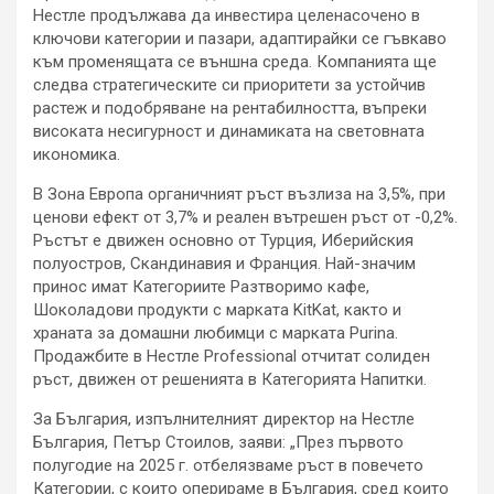
Нестле продължава да инвестира целенасочено в
ключови категории и пазари, адаптирайки се гъвкаво
към променящата се външна среда. Компанията ще
следва стратегическите си приоритети за устойчив
растеж и подобряване на рентабилността, въпреки
високата несигурност и динамиката на световната
икономика.
В Зона Европа органичният ръст възлиза на 3,5%, при
ценови ефект от 3,7% и реален вътрешен ръст от -0,2%.
Ръстът е движен основно от Турция, Иберийския
полуостров, Скандинавия и Франция. Най-значим
принос имат Категориите Разтворимо кафе,
Шоколадови продукти с марката KitKat, както и
храната за домашни любимци с марката Purina.
Продажбите в Нестле Professional отчитат солиден
ръст, движен от решенията в Категорията Напитки.
За България, изпълнителният директор на Нестле
България, Петър Стоилов, заяви: „През първото
полугодие на 2025 г. отбелязваме ръст в повечето
Категории, с които оперираме в България, сред които