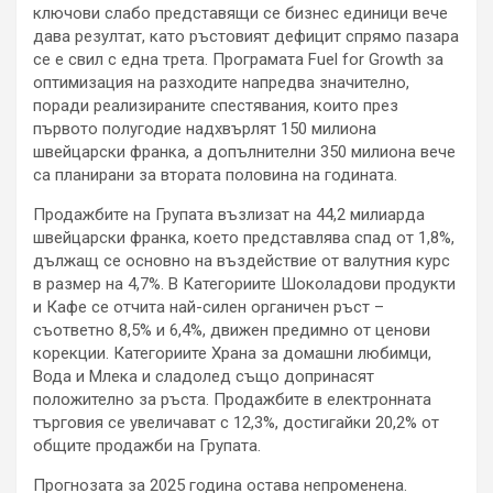
ключови слабо представящи се бизнес единици вече
дава резултат, като ръстовият дефицит спрямо пазара
се е свил с една трета. Програмата Fuel for Growth за
оптимизация на разходите напредва значително,
поради реализираните спестявания, които през
първото полугодие надхвърлят 150 милиона
швейцарски франка, а допълнителни 350 милиона вече
са планирани за втората половина на годината.
Продажбите на Групата възлизат на 44,2 милиарда
швейцарски франка, което представлява спад от 1,8%,
дължащ се основно на въздействие от валутния курс
в размер на 4,7%. В Категориите Шоколадови продукти
и Кафе се отчита най-силен органичен ръст –
съответно 8,5% и 6,4%, движен предимно от ценови
корекции. Категориите Храна за домашни любимци,
Вода и Млека и сладолед също допринасят
положително за ръста. Продажбите в електронната
търговия се увеличават с 12,3%, достигайки 20,2% от
общите продажби на Групата.
Прогнозата за 2025 година остава непроменена.