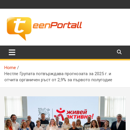
Skip
to
content
Филми, музика, интересни факти и още…
TeenPortall
Home
Нестле Групата потвърждава прогнозата за 2025 г. и
отчита органичен ръст от 2,9% за първото полугодие