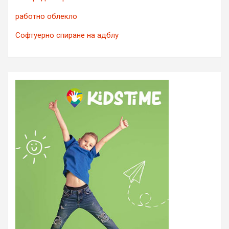
работно облекло
Софтуерно спиране на адблу