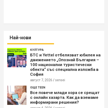
Най-нови
КУЛТУРА
БТС и Yettel отбелязват юбилея на
движението „Опознай България –
100 национални туристически
обекта“ със специална изложба в
София
август 7, 2026
sensei
ОЩЕ TEEN
Все повече млади хора се срещат
с онлайн хазарта. Как да вземаме
информирани решения?
август 4, 2026
sensei