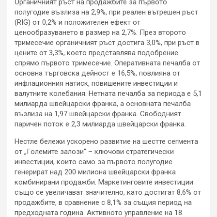
Органичният ръст на продажбите за първото
полугодие възлиза на 2,9%, при реален вътрешен ръст
(RIG) от 0,2% и положителен ефект от
ценообразуването в размер на 2,7%. През второто
тримесечие органичният ръст достига 3,0%, при ръст в
цените от 3,3%, което представлява подобрение
спрямо първото тримесечие. Оперативната печалба от
основна търговска дейност е 16,5%, повлияна от
инфлационния натиск, повишените инвестиции и
валутните колебания. Нетната печалба за периода е 5,1
милиарда швейцарски франка, а основната печалба
възлиза на 1,97 швейцарски франка. Свободният
паричен поток е 2,3 милиарда швейцарски франка.
Нестле бележи ускорено развитие на шестте сегмента
от „Големите залози“ – ключови стратегически
инвестиции, които само за първото полугодие
генерират над 200 милиона швейцарски франка
комбинирани продажби. Маркетинговите инвестиции
също се увеличават значително, като достигат 8,6% от
продажбите, в сравнение с 8,1% за същия период на
предходната година. Активното управление на 18