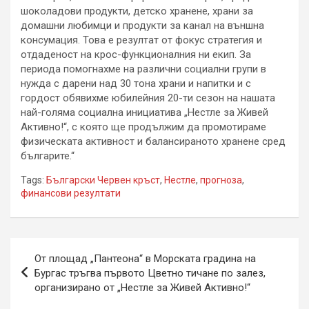
шоколадови продукти, детско хранене, храни за
домашни любимци и продукти за канал на външна
консумация. Това е резултат от фокус стратегия и
отдаденост на крос-функционалния ни екип. За
периода помогнахме на различни социални групи в
нужда с дарени над 30 тона храни и напитки и с
гордост обявихме юбилейния 20-ти сезон на нашата
най-голяма социална инициатива „Нестле за Живей
Активно!“, с която ще продължим да промотираме
физическата активност и балансираното хранене сред
българите.“
Tags:
Български Червен кръст
,
Нестле
,
прогноза
,
финансови резултати
Навигация
От площад „Пантеона“ в Морската градина на
Бургас тръгва първото Цветно тичане по залез,
организирано от „Нестле за Живей Активно!“