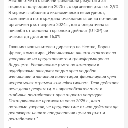
Нестле отчита стабилни финансови резултати за
първото полугодие на 2025 г., с органичен ръст от 2,9%.
Въпреки глобалната икономическа несигурност,
компанията потвърждава очакванията си за по-висок
органичен ръст спрямо 2024 г., като оперативната
печалба от основна търговска дейност (UTOP) се
очаква да достигне 16,0%.
Главният изпълнителен директор на Нестле, Лоран
Фрекс, коментира:
„Изпълняваме нашата стратегия за
ускоряване на представянето и трансформация за
бъдещето. Увеличаваме ръста по категории и
подобряваме пазарния си дял чрез по-добро
изпълнение и засилени инвестиции, финансирани чрез
непрекъснат стремеж към ефективност. Тези действия
вече дават резултати, с широкообхватен ръст и
стабилна рентабилност през първото полугодие.
Потвърждаваме прогнозата си за 2025 г., като
оставаме уверени, че предприетите от нас действия ще
реализират нашите средносрочни цели за ръст и
рентабилност.“