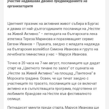
участие надвишава двойно предвижданията на
организаторите
Цветният празник на активния живот събира в Бургас
и двама от най-дългогодишните посланици на „Нестле
за Живей Активно.“ – легендата на българската лека
атлетика Тереза Маринова и поразяващият сервис
Евгени Иванов – Пушката, заедно с младата надежда
на българския волейбол Симона Иванова и гуруто на
лечебната гимнастика у нас – Маруся Иванова.
Точно в 20 часа на 7-ми август, посланиците ще дадат
старт на „Цветното тичане по залез“ от сцената на
„Нестле за Живей Активно.“ на площад „Пантеона“ в
Морската градина. Освен, че ще тичат заедно с
участниците по трасето, посланиците ще се включат
активно и в съпътстващата програма, подготвена от
любимите брандове на Нестле във фестивалното
селище.
Петнадесет минути преди старта, Маруся Иванова ще