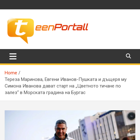
Skip
to
content
Филми, музика, интересни факти и още…
TeenPortall
Home
Тереза Маринова, Евгени Иванов-Пушката и дъщеря му
Симона Иванова дават старт на „Цветното тичане по
залез“ в Морската градина на Бургас