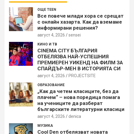
ОЩЕ TEEN
Все повече млади хора се срещат
с онлайн хазарта. Как да вземаме
информирани решения?
август 4, 2026
sensei
КИНО И ТВ
CINEMA CITY БЪЛГАРИЯ
ОТБЕЛЯЗВА НАЙ-УСПЕШНИЯ
ПРЕМИЕРЕН УИКЕНД НА ФИЛМ ЗА
СПАЙДЪР-МЕН В ИСТОРИЯТА СИ
август 4, 2026
PROJECTSITЕ
ОБРАЗОВАНИЕ
„Как да четем класиците, без да
плачем“ – нова поредица помага
на учениците да разберат
българските литературни класици
август 4, 2026
denica
МУЗИКА
Cool Den отбелязват новата