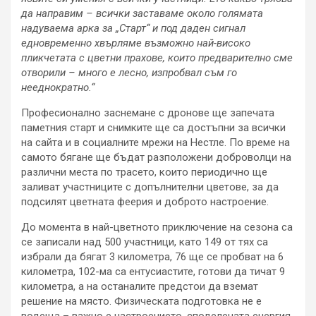
да направим – всички заставаме около голямата
надуваема арка за „Старт“ и под даден сигнал
едновременно хвърляме възможно най-високо
пликчетата с цветни прахове, които предварително сме
отворили – много е лесно, изпробвал съм го
нееднократно
.
“
Професионално заснемане с дронове ще запечата
паметния старт и снимките ще са достъпни за всички
на сайта и в социалните мрежи на Нестле. По време на
самото бягане ще бъдат разположени доброволци на
различни места по трасето, които периодично ще
заливат участниците с допълнителни цветове, за да
подсилят цветната феерия и доброто настроение.
До момента в най-цветното приключение на сезона са
се записали над 500 участници, като 149 от тях са
избрали да бягат 3 километра, 76 ще се пробват на 6
километра, 102-ма са ентусиастите, готови да тичат 9
километра, а на останалите предстои да вземат
решение на място. Физическата подготовка не е
водеща – важно е настроението, споделената енергия,