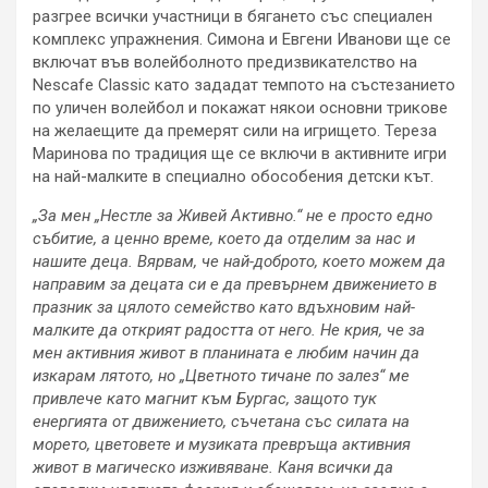
разгрее всички участници в бягането със специален
комплекс упражнения. Симона и Евгени Иванови ще се
включат във волейболното предизвикателство на
Nescafe Classic като зададат темпото на състезанието
по уличен волейбол и покажат някои основни трикове
на желаещите да премерят сили на игрището. Тереза
Маринова по традиция ще се включи в активните игри
на най-малките в специално обособения детски кът.
„За мен „Нестле за Живей Активно
.
“ не е просто едно
събитие, а ценно време, което да отделим за нас и
нашите деца. Вярвам, че най-доброто, което можем да
направим за децата си е да превърнем движението в
празник за цялото семейство като вдъхновим
най-
малките да открият радостта от него. Не крия, че за
мен активния живот в планината е любим начин да
изкарам лятото, но „Цветното тичане по залез“ ме
привлече като магнит към Бургас, защото тук
енергията от движението, съчетана със силата на
морето, цветовете и музиката превръща активния
живот в магическо изживяване. Каня всички да