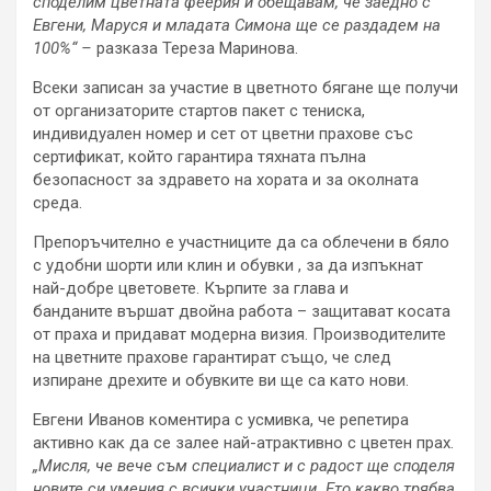
споделим цветната феерия и обещавам, че заедно с
Евгени, Маруся и младата Симона ще се раздадем на
100%“ –
разказа Тереза Маринова.
Всеки записан за участие в цветното бягане ще получи
от организаторите стартов пакет с тениска,
индивидуален номер и сет от цветни прахове със
сертификат, който гарантира тяхната пълна
безопасност за здравето на хората и за околната
среда.
Препоръчително е участниците да са облечени в бяло
с удобни шорти или клин и обувки , за да изпъкнат
най-добре цветовете. Кърпите за глава и
банданите вършат двойна работа – защитават косата
от праха и придават модерна визия. Производителите
на цветните прахове гарантират също, че след
изпиране дрехите и обувките ви ще са като нови.
Евгени Иванов коментира с усмивка, че репетира
активно как да се залее най-атрактивно с цветен прах.
„Мисля, че вече съм специалист и с радост ще споделя
новите си умения с всички участници. Ето какво трябва