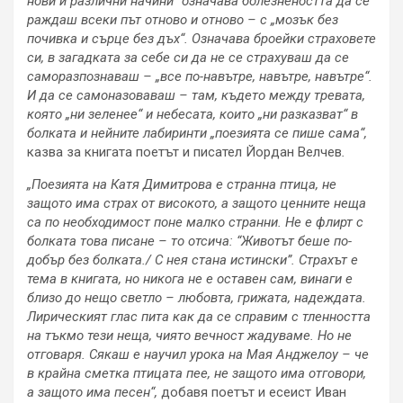
нови и различни начини“ означава болезнеността да се
раждаш всеки път отново и отново – с „мозък без
почивка и сърце без дъх“. Означава броейки страховете
си, в загадката за себе си да не се страхуваш да се
саморазпознаваш – „все по-навътре, навътре, навътре“.
И да се самоназоваваш – там, където между тревата,
която „ни зеленее“ и небесата, които „ни разказват“ в
болката и нейните лабиринти „поезията се пише сама“,
казва за книгата поетът и писател Йордан Велчев
.
„Поезията на Катя Димитрова е странна птица, не
защото има страх от високото, а защото ценните неща
са по необходимост поне малко странни. Не е флирт с
болката това писане – то отсича: “Животът беше по-
добър без болката./ С нея стана истински”. Страхът е
тема в книгата, но никога не е оставен сам, винаги е
близо до нещо светло – любовта, грижата, надеждата.
Лирическият глас пита как да се справим с тленността
на тъкмо тези неща, чиято вечност жадуваме. Но не
отговаря. Сякаш е научил урока на Мая Анджелоу – че
в крайна сметка птицата пее, не защото има отговори,
а защото има песен“,
добавя поетът и есеист Иван