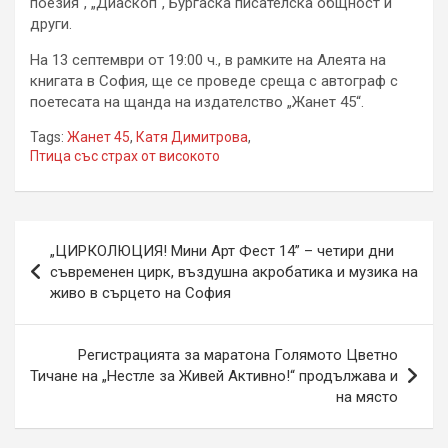
поезия“, „Диаскоп“, Бургаска писателска общност и
други.
На 13 септември от 19:00 ч., в рамките на Алеята на
книгата в София, ще се проведе среща с автограф с
поетесата на щанда на издателство „Жанет 45“.
Tags:
Жанет 45
,
Катя Димитрова
,
Птица със страх от високото
Навигация
„ЦИРКОЛЮЦИЯ! Мини Арт Фест 14” – четири дни
съвременен цирк, въздушна акробатика и музика на
живо в сърцето на София
Регистрацията за маратона Голямото Цветно
Тичане на „Нестле за Живей Aктивно!“ продължава и
на място