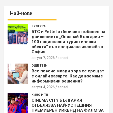
Най-нови
КУЛТУРА
БТС и Yettel отбелязват юбилея на
движението „Опознай България –
100 национални туристически
обекта“ със специална изложба в
София
август 7, 2026
sensei
ОЩЕ TEEN
Все повече млади хора се срещат
с онлайн хазарта. Как да вземаме
информирани решения?
август 4, 2026
sensei
КИНО И ТВ
CINEMA CITY БЪЛГАРИЯ
ОТБЕЛЯЗВА НАЙ-УСПЕШНИЯ
ПРЕМИЕРЕН УИКЕНД НА ФИЛМ ЗА