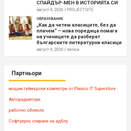
СПАЙДЪР-МЕН В ИСТОРИЯТА СИ
август 4, 2026
PROJECTSITЕ
ОБРАЗОВАНИЕ
„Как да четем класиците, без да
плачем“ – нова поредица помага
на учениците да разберат
българските литературни класици
август 4, 2026
denica
Партньори
мощни геймърски компютри от Plasico IT Superstore
Авторадиатори
работно облекло
Софтуерно спиране на адблу