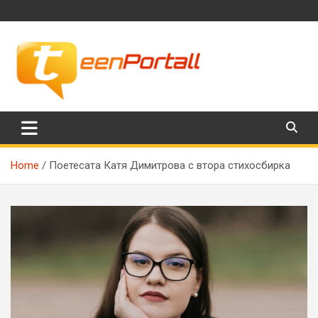
Skip
to
content
Филми, музика, интересни факти и още…
TeenPortall
Home
Поетесата Катя Димитрова с втора стихосбирка