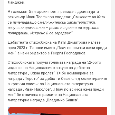
Ланджев
.
А големият български поет, преводач, драматург и
режисьор Иван Теофилов споделя
: „Стиховете на Катя
са изненадващо смели житейски характеристики,
озвучени оригинално – рязко и в риска си задъхано
причудливи. Искрено ѝ се зарадвах!“
Дебютната стихосбирка на Катя Димитрова излезе
през 2023 г. Тя носи името „Плач по всички жени преди
мен“, а неин редактор е Георги Господинов.
Стихосбирката получи голямата награда на 52-рото
издание на Националния конкурс за дебютна
литература „Южна пролет“. Тя бе номинирана за
награда „Перото” за дебют и беше след селектираните
в краткия списък за Националната литературна
награда „Иван Николов”. „Плач по всички жени преди
мен” бе отличена в рамките на Националната
литературна награда „Владимир Башев”.