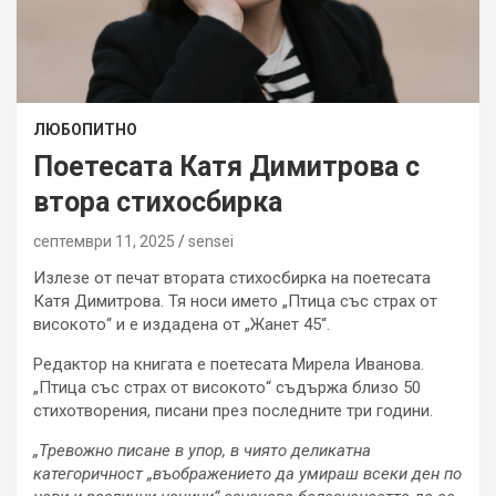
ЛЮБОПИТНО
Поетесата Катя Димитрова с
втора стихосбирка
септември 11, 2025
sensei
Излезе от печат втората стихосбирка на поетесата
Катя Димитрова. Тя носи името „Птица със страх от
високото“ и е издадена от „Жанет 45“.
Редактор на книгата е поетесата Мирела Иванова.
„Птица със страх от високото“ съдържа близо 50
стихотворения, писани през последните три години.
„Тревожно писане в упор, в чиято деликатна
категоричност „въображението да умираш всеки ден по