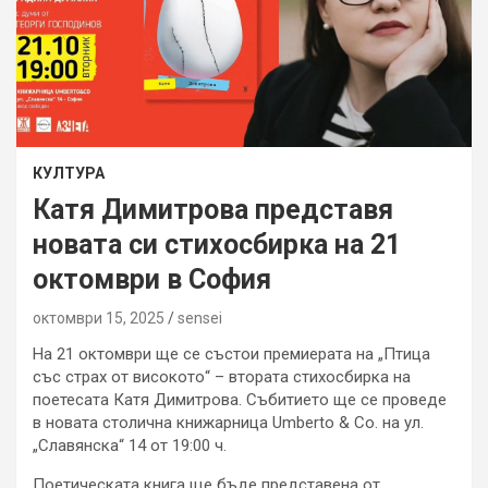
КУЛТУРА
Катя Димитрова представя
новата си стихосбирка на 21
октомври в София
октомври 15, 2025
sensei
На 21 октомври ще се състои премиерата на „Птица
със страх от високото“ – втората стихосбирка на
поетесата Катя Димитрова. Събитието ще се проведе
в новата столична книжарница Umberto & Co. на ул.
„Славянска“ 14 oт 19:00 ч.
Поетическата книга ще бъде представена от