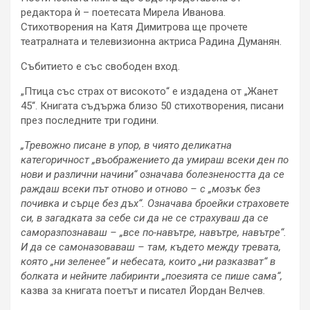
редактора ѝ – поетесата Мирела Иванова.
Стихотворения на Катя Димитрова ще прочете
театралната и телевизионна актриса Радина Думанян.
Събитието е със свободен вход.
„Птица със страх от високото“ е издадена от „Жанет
45“. Книгата съдържа близо 50 стихотворения, писани
през последните три години.
„Тревожно писане в упор, в чиято деликатна
категоричност „въображението да умираш всеки ден по
нови и различни начини“ означава болезнеността да се
раждаш всеки път отново и отново – с „мозък без
почивка и сърце без дъх“. Означава броейки страховете
си, в загадката за себе си да не се страхуваш да се
саморазпознаваш – „все по-навътре, навътре, навътре“.
И да се самоназоваваш – там, където между тревата,
която „ни зеленее“ и небесата, които „ни разказват“ в
болката и нейните лабиринти „поезията се пише сама“,
казва за книгата поетът и писател Йордан Велчев
.