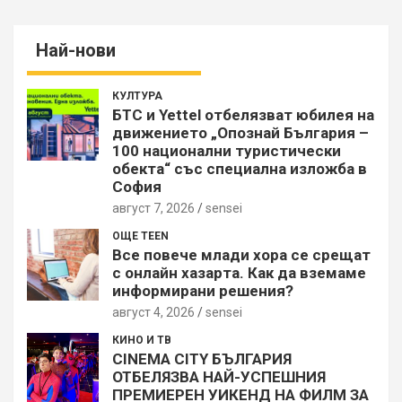
Най-нови
КУЛТУРА
БТС и Yettel отбелязват юбилея на
движението „Опознай България –
100 национални туристически
обекта“ със специална изложба в
София
август 7, 2026
sensei
ОЩЕ TEEN
Все повече млади хора се срещат
с онлайн хазарта. Как да вземаме
информирани решения?
август 4, 2026
sensei
КИНО И ТВ
CINEMA CITY БЪЛГАРИЯ
ОТБЕЛЯЗВА НАЙ-УСПЕШНИЯ
ПРЕМИЕРЕН УИКЕНД НА ФИЛМ ЗА