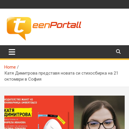
Skip
to
content
Филми, музика, интересни факти и още…
TeenPortall
Home
Катя Димитрова представя новата си стихосбирка на 21
октомври в София