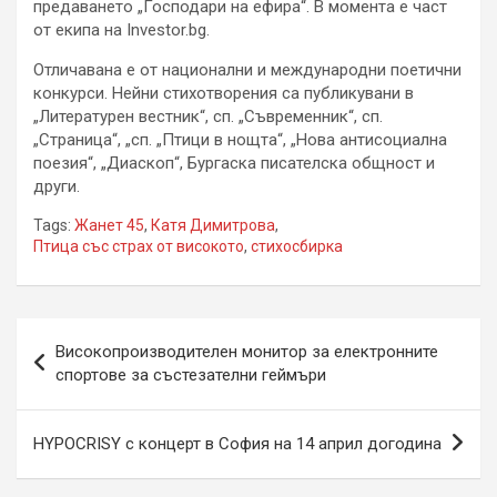
предаването „Господари на ефира“. В момента е част
от екипа на Investor.bg.
Отличавана е от национални и международни поетични
конкурси. Нейни стихотворения са публикувани в
„Литературен вестник“, сп. „Съвременник“, сп.
„Страница“, „сп. „Птици в нощта“, „Нова антисоциална
поезия“, „Диаскоп“, Бургаска писателска общност и
други.
Tags:
Жанет 45
,
Катя Димитрова
,
Птица със страх от високото
,
стихосбирка
Навигация
Високопроизводителен монитор за електронните
спортове за състезателни геймъри
HYPOCRISY с концерт в София на 14 април догодина