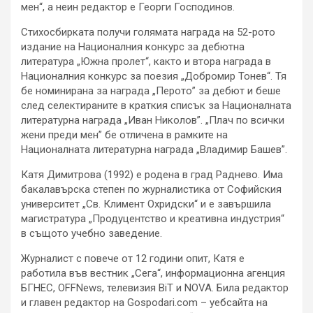
мен“, а неин редактор е Георги Господинов.
Стихосбирката получи голямата награда на 52-рото
издание на Националния конкурс за дебютна
литература „Южна пролет“, както и втора награда в
Националния конкурс за поезия „Добромир Тонев“. Тя
бе номинирана за награда „Перото” за дебют и беше
след селектираните в краткия списък за Националната
литературна награда „Иван Николов”. „Плач по всички
жени преди мен” бе отличена в рамките на
Националната литературна награда „Владимир Башев”.
Катя Димитрова (1992) е родена в град Раднево. Има
бакалавърска степен по журналистика от Софийския
университет „Св. Климент Охридски“ и е завършила
магистратура „Продуцентство и креативна индустрия“
в същото учебно заведение.
Журналист с повече от 12 години опит, Катя е
работила във вестник „Сега“, информационна агенция
БГНЕС, OFFNews, телевизия BiT и NOVA. Била редактор
и главен редактор на Gospodari.com – уебсайта на