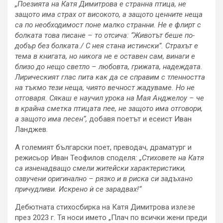
„Поезията на Катя Димитрова е странна птица, не
защото има страх от високото, а защото ценните неща
са по необходимост поне малко странни. Не е флирт с
болката това писане – то отсича: “Животът беше по-
добър без болката./ С нея стана истински”. Страхът е
тема в книгата, но никога не е оставен сам, винаги е
близо до нещо светло – любовта, грижата, надеждата.
Лирическият глас пита как да се справим с тленността
на тъкмо тези неща, чиято вечност жадуваме. Но не
отговаря. Сякаш е научил урока на Мая Анджелоу – че
в крайна сметка птицата пее, не защото има отговори,
а защото има песен“,
добавя поетът и есеист Иван
Ланджев
.
А големият български поет, преводач, драматург и
режисьор Иван Теофилов споделя
: „Стиховете на Катя
са изненадващо смели житейски характеристики,
озвучени оригинално – рязко и в риска си задъхано
причудливи. Искрено ѝ се зарадвах!“
Дебютната стихосбирка на Катя Димитрова излезе
през 2023 г. Тя носи името „Плач по всички жени преди