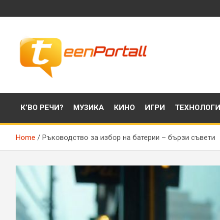
Skip
to
content
Филми, музика, интересни факти и още…
TeenPortall
К’ВО РЕЧИ?
МУЗИКА
КИНО
ИГРИ
ТЕХНОЛОГ
Home
Ръководство за избор на батерии – бързи съвети