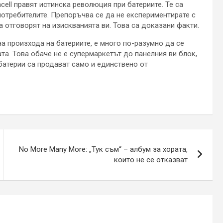
racell правят истинска революция при батериите. Те са
потребителите. Препоръчва се да не експериментирате с
а отговорят на изискванията ви. Това са доказани факти.
а произхода на батериите, е много по-разумно да се
та. Това обаче не е супермаркетът до панелния ви блок,
 батерии са продават само и единствено от
No More Many More: „Тук съм“ – албум за хората,
които не се отказват