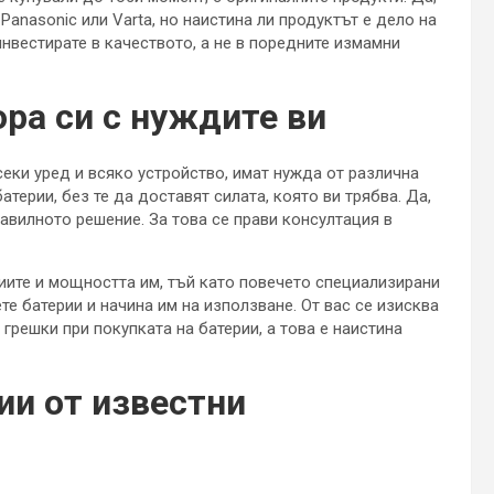
Panasonic или Varta, но наистина ли продуктът е дело на
 инвестирате в качеството, а не в поредните измамни
ора си с нуждите ви
секи уред и всяко устройство, имат нужда от различна
терии, без те да доставят силата, която ви трябва. Да,
равилното решение. За това се прави консултация в
иите и мощността им, тъй като повечето специализирани
е батерии и начина им на използване. От вас се изисква
грешки при покупката на батерии, а това е наистина
ии от известни