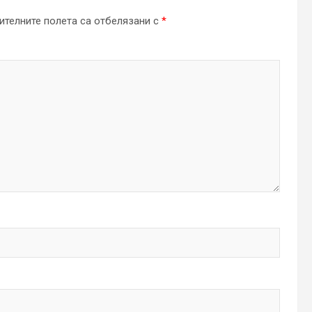
телните полета са отбелязани с
*