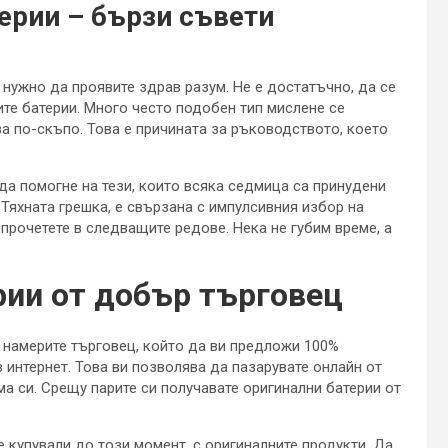
ерии – бързи съвети
 нужно да проявите здрав разум. Не е достатъчно, да се
ите батерии. Много често подобен тип мислене се
иза по-скъпо. Това е причината за ръководството, което
а да помогне на тези, които всяка седмица са принудени
 Тяхната грешка, е свързана с импулсивния избор на
прочетете в следващите редове. Нека не губим време, а
рии от добър търговец
а намерите търговец, който да ви предложи 100%
в интернет. Това ви позволява да пазарувате онлайн от
ма си. Срещу парите си получавате оригинални батерии от
е купували до този момент, с оригиналните продукти. Да,