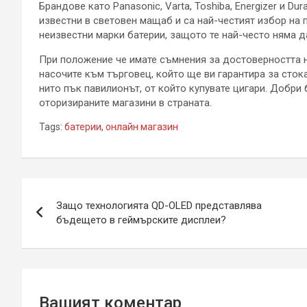
Брандове като Panasonic, Varta, Toshiba, Energizer и Du
известни в световен мащаб и са най-честият избор на 
неизвестни марки батерии, защото те най-често няма д
При положение че имате съмнения за достоверността н
насочите към търговец, който ще ви гарантира за стока
нито пък павилионът, от който купувате цигари. Добри
оторизираните магазини в страната.
Tags:
батерии
,
онлайн магазин
Навигация
Защо технологията QD-OLED представлява
бъдещето в геймърските дисплеи?
Вашият коментар