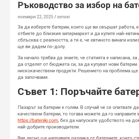
Ръководство за избор на бат
ноември 22, 2025
sensei
За да изберете батерии, които ще ви свършат работа, е
отбиете до близкия хипермаркет и да купите най-евтин
сблъсква с реалността, а тя е, че евтиното винаги изл
ще ви дадем по-долу.
За начало трябва да знаете, че статията е написана, з
да отделят от бюджета си, за да купуват нови батерии.
нискокачествени продукти. Решението на проблема ще 
да започваме.
Съвет 1: Поръчайте бате
Пазарът за батерии е голям. В случай че се опитвате д
качествени батерии, то тогава можете да го направите 
https://bateriiki.com
, без да напускате удобството на до
най-добрите производители.
Вие лесно ще направите разлика от батериите, които ст