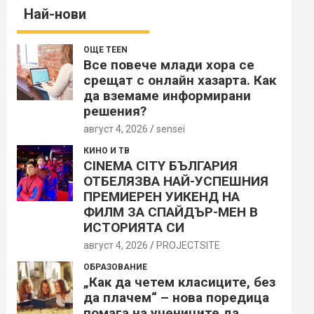
Най-нови
ОЩЕ TEEN
Все повече млади хора се
срещат с онлайн хазарта. Как
да вземаме информирани
решения?
август 4, 2026
sensei
КИНО И ТВ
CINEMA CITY БЪЛГАРИЯ
ОТБЕЛЯЗВА НАЙ-УСПЕШНИЯ
ПРЕМИЕРЕН УИКЕНД НА
ФИЛМ ЗА СПАЙДЪР-МЕН В
ИСТОРИЯТА СИ
август 4, 2026
PROJECTSITЕ
ОБРАЗОВАНИЕ
„Как да четем класиците, без
да плачем“ – нова поредица
помага на учениците да