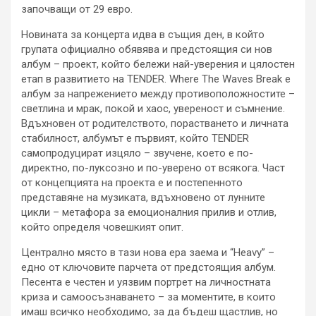
започващи от 29 евро.
Новината за концерта идва в същия ден, в който
групата официално обявява и предстоящия си нов
албум – проект, който бележи най-уверения и цялостен
етап в развитието на TENDER. Where The Waves Break е
албум за напрежението между противоположностите –
светлина и мрак, покой и хаос, увереност и съмнение.
Вдъхновен от родителството, порастването и личната
стабилност, албумът е първият, който TENDER
самопродуцират изцяло – звучене, което е по-
директно, по-луксозно и по-уверено от всякога. Част
от концепцията на проекта е и постепенното
представяне на музиката, вдъхновено от лунните
цикли – метафора за емоционалния прилив и отлив,
който определя човешкият опит.
Централно място в тази нова ера заема и “Heavy” –
едно от ключовите парчета от предстоящия албум.
Песента е честен и уязвим портрет на личностната
криза и самоосъзнаването – за моментите, в които
имаш всичко необходимо, за да бъдеш щастлив, но