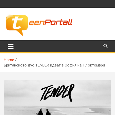
Skip
to
content
Филми, музика, интересни факти и още…
TeenPortall
Home
Британското дуо TENDER идват в София на 17 октомври