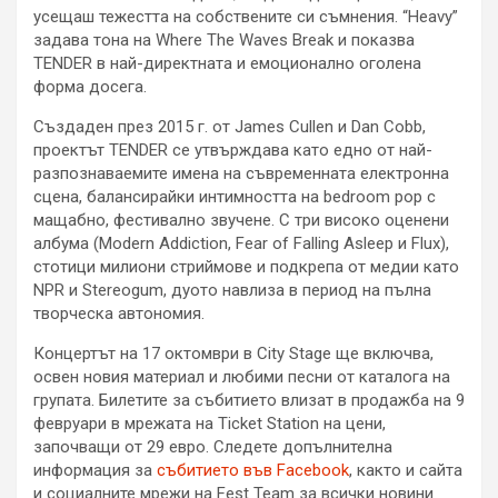
усещаш тежестта на собствените си съмнения. “Heavy”
задава тона на Where The Waves Break и показва
TENDER в най-директната и емоционално оголена
форма досега.
Създаден през 2015 г. от James Cullen и Dan Cobb,
проектът TENDER се утвърждава като едно от най-
разпознаваемите имена на съвременната електронна
сцена, балансирайки интимността на bedroom pop с
мащабно, фестивално звучене. С три високо оценени
албума (Modern Addiction, Fear of Falling Asleep и Flux),
стотици милиони стриймове и подкрепа от медии като
NPR и Stereogum, дуото навлиза в период на пълна
творческа автономия.
Концертът на 17 октомври в City Stage ще включва,
освен новия материал и любими песни от каталога на
групата. Билетите за събитието влизат в продажба на 9
февруари в мрежата на Ticket Station на цени,
започващи от 29 евро. Следете допълнителна
информация за
събитието във Facebook
, както и сайта
и социалните мрежи на Fest Team за всички новини