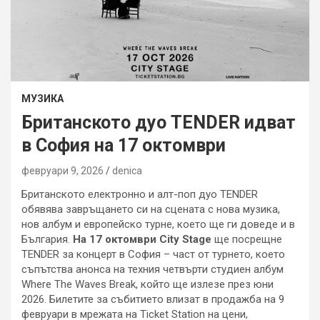
МУЗИКА
Британското дуо TENDER идват
в София на 17 октомври
февруари 9, 2026
denica
Британското електронно и алт-поп дуо TENDER
обявява завръщането си на сцената с нова музика,
нов албум и европейско турне, което ще ги доведе и в
България.
На 17 октомври City Stage
ще посрещне
TENDER за концерт в София – част от турнето, което
съпътства анонса на техния четвърти студиен албум
Where The Waves Break, който ще излезе през юни
2026. Билетите за събитието влизат в продажба на 9
февруари в мрежата на Ticket Station на цени,