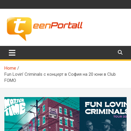
Skip
to
content
Филми, музика, интересни факти и още…
TeenPortall
Home
Fun Lovin’ Criminals с концерт в София на 20 юни в Club
FOMO