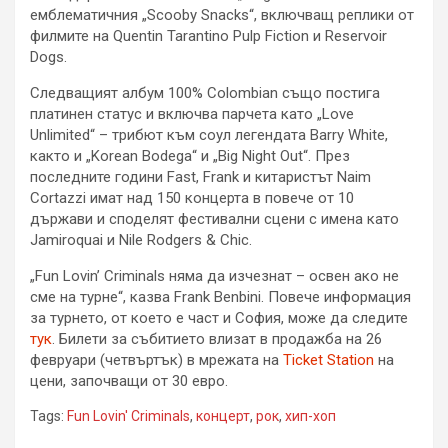
емблематичния „Scooby Snacks“, включващ реплики от
филмите на Quentin Tarantino Pulp Fiction и Reservoir
Dogs.
Следващият албум 100% Colombian също постига
платинен статус и включва парчета като „Love
Unlimited“ – трибют към соул легендата Barry White,
както и „Korean Bodega“ и „Big Night Out“. През
последните години Fast, Frank и китаристът Naim
Cortazzi имат над 150 концерта в повече от 10
държави и споделят фестивални сцени с имена като
Jamiroquai и Nile Rodgers & Chic.
„Fun Lovin’ Criminals няма да изчезнат – освен ако не
сме на турне“, казва Frank Benbini. Повече информация
за турнето, от което е част и София, може да следите
тук
. Билети за събитието влизат в продажба на 26
февруари (четвъртък) в мрежата на
Ticket Station
на
цени, започващи от 30 евро.
Tags:
Fun Lovin' Criminals
,
концерт
,
рок
,
хип-хоп