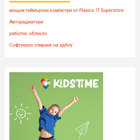
мощни геймърски компютри от Plasico IT Superstore
Авторадиатори
работно облекло
Софтуерно спиране на адблу