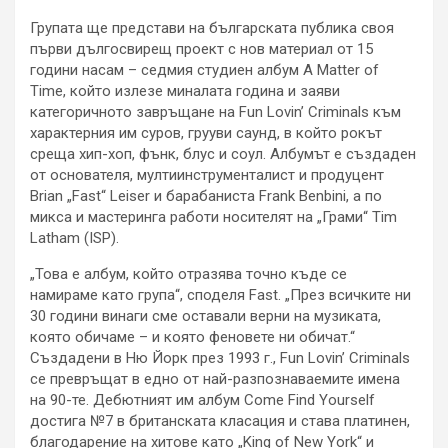
Групата ще представи на българската публика своя
първи дългосвирещ проект с нов материал от 15
години насам – седмия студиен албум A Matter of
Time, който излезе миналата година и заяви
категоричното завръщане на Fun Lovin’ Criminals към
характерния им суров, грууви саунд, в който рокът
среща хип-хоп, фънк, блус и соул. Албумът е създаден
от основателя, мултиинструменталист и продуцент
Brian „Fast“ Leiser и барабаниста Frank Benbini, а по
микса и мастеринга работи носителят на „Грами“ Tim
Latham (ISP).
„Това е албум, който отразява точно къде се
намираме като група“, споделя Fast. „През всичките ни
30 години винаги сме оставали верни на музиката,
която обичаме – и която феновете ни обичат.“
Създадени в Ню Йорк през 1993 г., Fun Lovin’ Criminals
се превръщат в едно от най-разпознаваемите имена
на 90-те. Дебютният им албум Come Find Yourself
достига №7 в британската класация и става платинен,
благодарение на хитове като „King of New York“ и