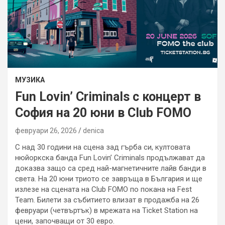
МУЗИКА
Fun Lovin’ Criminals с концерт в
София на 20 юни в Club FOMO
февруари 26, 2026
denica
С над 30 години на сцена зад гърба си, култовата
нюйоркска банда Fun Lovin’ Criminals продължават да
доказва защо са сред най-магнетичните лайв банди в
света. На 20 юни триото се завръща в България и ще
излезе на сцената на Club FOMO по покана на Fest
Team. Билети за събитието влизат в продажба на 26
февруари (четвъртък) в мрежата на Ticket Station на
цени, започващи от 30 евро.