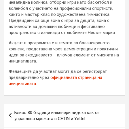
инвалидна количка, отборни игри като баскетбол и
волейбол с участието на професионални спортисти,
както и мастър клас по художествена гимнастика.
Предвидени са още зона с игри за децата, зона с
активности за домашни любимци и фестивално
пространство с изненади от любимите Нестле марки.
Акцент в програмата е и темата за балансираното
хранене, представена чрез демонстрации и практични
идеи за ежедневието – ключов елемент от мисията на
инициативата.
Желаещите да участват могат да се регистрират
предварително чрез
официалната страница на
инициативата.
Навигация
Близо 80 бъдещи инженери видяха как се
управлява мрежата в CETIN и Yettel