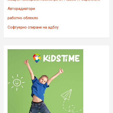
Авторадиатори
работно облекло
Софтуерно спиране на адблу