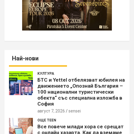
Най-нови
КУЛТУРА
БТС и Yettel отбелязват юбилея на
движението „Опознай България –
100 национални туристически
обекта“ със специална изложба в
София
август 7, 2026
sensei
ОЩЕ TEEN
Все повече млади хора се срещат
с онлайн хазарта. Как да вземаме