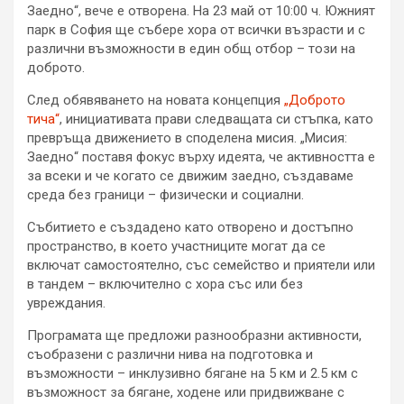
Заедно“, вече е отворена. На 23 май от 10:00 ч. Южният
парк в София ще събере хора от всички възрасти и с
различни възможности в един общ отбор – този на
доброто.
След обявяването на новата концепция
„Доброто
тича“
, инициативата прави следващата си стъпка, като
превръща движението в споделена мисия. „Мисия:
Заедно“ поставя фокус върху идеята, че активността е
за всеки и че когато се движим заедно, създаваме
среда без граници – физически и социални.
Събитието е създадено като отворено и достъпно
пространство, в което участниците могат да се
включат самостоятелно, със семейство и приятели или
в тандем – включително с хора със или без
увреждания.
Програмата ще предложи разнообразни активности,
съобразени с различни нива на подготовка и
възможности – инклузивно бягане на 5 км и 2.5 км с
възможност за бягане, ходене или придвижване с