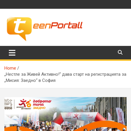
Skip
to
content
Филми, музика, интересни факти и още…
TeenPortall
Home
„Нестле за Живей Активно!“ дава старт на регистрацията за
„Мисия: Заедно“ в София