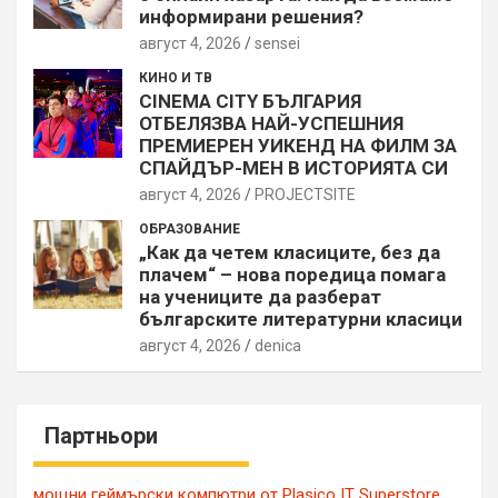
информирани решения?
август 4, 2026
sensei
КИНО И ТВ
CINEMA CITY БЪЛГАРИЯ
ОТБЕЛЯЗВА НАЙ-УСПЕШНИЯ
ПРЕМИЕРЕН УИКЕНД НА ФИЛМ ЗА
СПАЙДЪР-МЕН В ИСТОРИЯТА СИ
август 4, 2026
PROJECTSITЕ
ОБРАЗОВАНИЕ
„Как да четем класиците, без да
плачем“ – нова поредица помага
на учениците да разберат
българските литературни класици
август 4, 2026
denica
Партньори
мощни геймърски компютри от Plasico IT Superstore