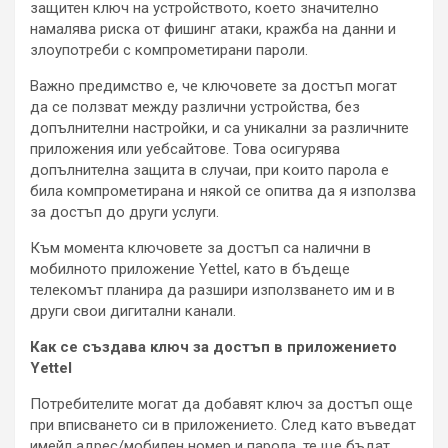
защитен ключ на устройството, което значително
намалява риска от фишинг атаки, кражба на данни и
злоупотреби с компрометирани пароли.
Важно предимство е, че ключовете за достъп могат
да се ползват между различни устройства, без
допълнителни настройки, и са уникални за различните
приложения или уебсайтове. Това осигурява
допълнителна защита в случаи, при които парола е
била компрометирана и някой се опитва да я използва
за достъп до други услуги.
Към момента ключовете за достъп са налични в
мобилното приложение Yettel, като в бъдеще
телекомът планира да разшири използването им и в
други свои дигитални канали.
Как се създава ключ за достъп в приложението
Yettel
Потребителите могат да добавят ключ за достъп още
при вписването си в приложението. След като въведат
имейл адрес/мобилен номер и парола, те ще бъдат