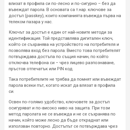
влизат в профила си по-лесно и по-сигурно – без да
въвеждат парола. В основата са т.нар. ключове за
достъп (passkey), които компанията въвежда първа на
телеком пазара у нас.
Ключът за достъп е един от най-новите методи за
идентификация. Той представлява дигитален ключ,
който се съхранява на устройството на потребителя и
позволява вход без парола. Вместо това потребителят
потвърждава достъпа по същия начин, по който
отключва телефона си – чрез лицево разпознаване,
пръстов отпечатък или PIN код.
Така потребителите не трябва да помнят или въвеждат
парола всеки път, когато искат да влязат в профила
си.
Освен по-голямо удобство, ключовете за достъп
осигуряват и по-високо ниво на защита. При този
метод паролата не се въвежда и не се съхранява по
начин, който може лесно да бъде откраднат или
използван повторно. Достъпът се потвърждава чрез