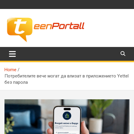
Skip
to
content
Филми, музика, интересни факти и още…
TeenPortall
Home
Потребителите вече могат да влизат в приложението Yettel
без парола