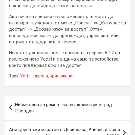
поканени да създадат ключ за достъп.
Ако вече са вписани в приложението, те могат да
активират функцията от меню „Повече“ => „Ключове за
достъп“ => „Добави ключ за достъп“. Оттам
впоследствие могат да преглеждат, управляват или
изтриват създадените ключове.
Новата функционалност е налична за версия 6.4.2 на
приложението Yettel и е видима само за устройства,
които поддържат ключ за достъп.
Tags:
Yettel
,
парола
,
приложение
Навигация
Ниски цени за ремонт на автоклиматик в град
Пловдив
Абитуриентски маратон с Десислава, Анелия и Софи