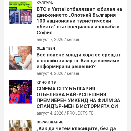
КУЛТУРА
БТС и Yettel отбелязват юбилея на
движението „Опознай България –
100 национални туристически
обекта“ със специална изложба в
София
август 7, 2026
sensei
ОЩЕ TEEN
Все повече млади хора се срещат
с онлайн хазарта. Как да вземаме
информирани решения?
август 4, 2026
sensei
КИНО И ТВ
CINEMA CITY БЪЛГАРИЯ
ОТБЕЛЯЗВА НАЙ-УСПЕШНИЯ
ПРЕМИЕРЕН УИКЕНД НА ФИЛМ ЗА
СПАЙДЪР-МЕН В ИСТОРИЯТА СИ
август 4, 2026
PROJECTSITЕ
ОБРАЗОВАНИЕ
„Как да четем класиците, без да