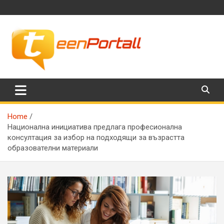
Skip
to
content
Филми, музика, интересни факти и още…
TeenPortall
Home
Национална инициатива предлага професионална
консултация за избор на подходящи за възрастта
образователни материали