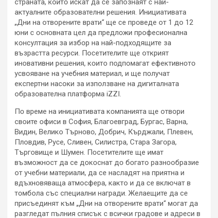
страната, които искат да се запознаят с най-
актуалните образователни решения. Инициативата
„Дни на отворените врати“ ще се проведе от 1 до 12
юни с основната цел да предложи професионална
консултация за избор на най-подходящите за
възрастта ресурси. Посетителите ще открият
иновативни решения, които подпомагат ефективното
усвояване на учебния материал, и ще получат
експертни насоки за използване на дигиталната
образователна платформа iZZI.
По време на инициативата компанията ще отвори
своите офиси в София, Благоевград, Бургас, Варна,
Видин, Велико Търново, Добрич, Кърджали, Плевен,
Пловдив, Русе, Сливен, Силистра, Стара Загора,
Търговище и Шумен. Посетителите ще имат
възможност да се докоснат до богато разнообразие
от учебни материали, да се насладят на приятна и
вдъхновяваща атмосфера, както и да се включат в
томбола със специални награди. Желаещите да се
присъединят към „Дни на отворените врати“ могат да
разгледат пълния списък с всички градове и адреси в