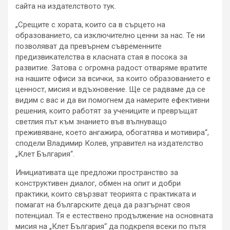
сайта на издателството тук.
„Срещите с хората, които са в сърцето на
образованието, са изключително ценни за нас. Те ни
позволяват да превърнем съвременните
предизвикателства в класната стая в посока за
развитие. Затова с огромна радост отваряме вратите
на нашите офиси за всички, за които образованието е
ценност, мисия и вдъхновение. Ще се радваме да се
видим с вас и да ви помогнем да намерите ефективни
решения, които работят за учениците и превръщат
светлия път към знанието във вълнуващо
преживяване, което ангажира, обогатява и мотивира“,
сподели Владимир Колев, управител на издателство
„Клет България“.
Инициативата ще предложи пространство за
конструктивен диалог, обмен на опит и добри
практики, които свързват теорията с практиката и
помагат на българските деца да разгърнат своя
потенциал. Тя е естествено продължение на основната
мисия на „Клет България“ да подкрепя всеки по пътя