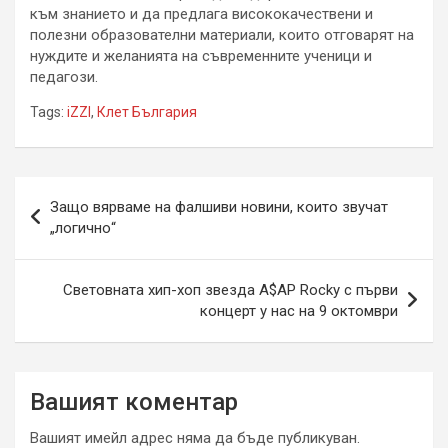
към знанието и да предлага висококачествени и
полезни образователни материали, които отговарят на
нуждите и желанията на съвременните ученици и
педагози.
Tags:
iZZI
,
Клет България
Навигация
Защо вярваме на фалшиви новини, които звучат
„логично“
Световната хип-хоп звезда A$AP Rocky с първи
концерт у нас на 9 октомври
Вашият коментар
Вашият имейл адрес няма да бъде публикуван.