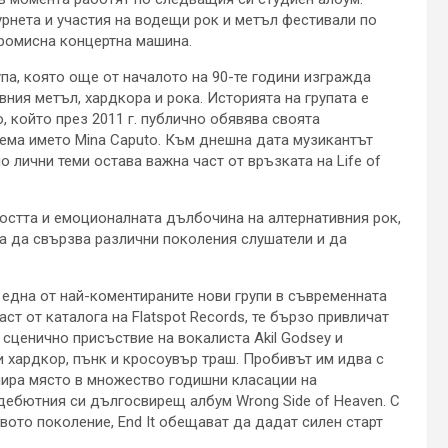
урнета и участия на водещи рок и метъл фестивали по
промисна концертна машина.
упа, която още от началото на 90-те години изгражда
ния метъл, хардкора и рока. Историята на групата е
o, който през 2011 г. публично обявява своята
ема името Mina Caputo. Към днешна дата музикантът
о лични теми остава важна част от връзката на Life of
остта и емоционалната дълбочина на алтернативния рок,
ва да свързва различни поколения слушатели и да
– една от най-коментираните нови групи в съвременната
ст от каталога на Flatspot Records, те бързо привличат
 сценично присъствие на вокалиста Akil Godsey и
 хардкор, пънк и кросоувър траш. Пробивът им идва с
амира място в множество годишни класации на
и дебютния си дългосвирещ албум Wrong Side of Heaven. С
вото поколение, End It обещават да дадат силен старт