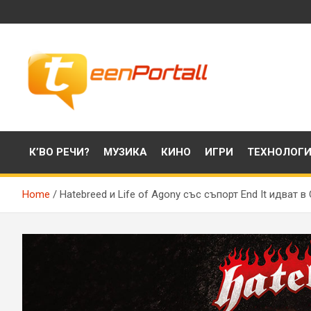
Skip
to
content
Филми, музика, интересни факти и още…
TeenPortall
К’ВО РЕЧИ?
МУЗИКА
КИНО
ИГРИ
ТЕХНОЛОГ
Home
Hatebreed и Life of Agony със съпорт End It идват 