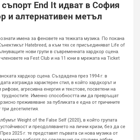
с съпорт End It идват в София
ор и алтернативен метъл
ознати имена за феновете на тежката музика. По покана
ънектикът Hatebreed, а към тях се присъединяват Life of
вълнуващите нови групи в съвременната хардкор сцена.
леновете на Fest Club и на 11 юни в мрежата на Ticket
анската хардкор сцена. Създадена през 1994 г. в
дата изгражда характерен стил, в който хардкорът и
рифове, агресивна енергия и текстове, посветени на
а трудностите. Именно способността им да превръщат
тарзисно преживяване за публиката е една от причините
 три десетилетия.
мът Weight of the False Self (2020), в който групата
устойчивост и преодоляването на лични кризи, без да се
През 2025 г. те представят първата си нова музика от
 в момента работят по следващия си студиен албум.