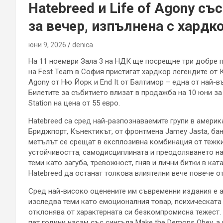
Hatebreed и Life of Agony съ
за вечер, изпълнена с хардк
юни 9, 2026
denica
На 11 ноември Зала 3 на НДК ще посрещне три добре п
на Fest Team в София пристигат хардкор легендите от К
Agony от Ню Йорк и End It от Балтимор – една от най-
Билетите за събитието влизат в продажба на 10 юни за ч
Station на цена от 55 евро.
Hatebreed са сред най-разпознаваемите групи в америк
Бриджпорт, Кънектикът, от фронтмена Jamey Jasta, бан
метълът се срещат в експлозивна комбинация от тежки 
устойчивостта, самодисциплината и преодоляването н
теми като загуба, тревожност, гняв и лични битки в ка
Hatebreed да останат толкова влиятелни вече повече от
Сред най-високо оценените им съвременни издания е албу
изследва теми като емоционалния товар, психическата 
отклонява от характерната си безкомпромисна тежест. 
пет години насам със сингъла Make the Demons Obey, а