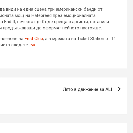
а види на една сцена три американски банди от
мисната мощ на Hatebreed през емоционалната
а End It, вечерта ще бъде среща с артисти, оставили
а и продължаващи да оформят нейното настояще.
а членове на
Fest Club
, а в мрежата на Ticket Station от 11
итието следете
тук
.
Лято в движение за ALI