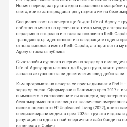
Новият период за групата идва паралелно с мащабни т
света, които затвърждават репутацията им на безком
Специален гост на вечерта ще бъдат Life of Agony – гр
собствено място на пресечната точка между алтернатив
неразривно свързана и с тази на вокалиста Keith Caput
трансджендър идентичност и в следващите години при
отново използва името Keith Caputo, а откритостта му п
Agony с тяхната публика.
Съчетавайки суровата енергия на хардкора с мелодичн
Life of Agony продължават да бъдат група, която успя
запазва актуалността си десетилетия след дебюта си.
Към програмата на вечерта се присъединяват и End It 
хардкор сцена. Сформирани в Балтимор през 2017 г. и ча
вниманието с експлозивните си концерти, характерното
безкомпромисната смесица от класически американски
високо оцененото EP Unpleasant Living (2022), което н
специализирани медии, а през 2025 г. групата издава 
репутация на една от най-енергичните лайв банди на но
на вечерта в София.