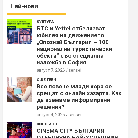
Най-нови
КУЛТУРА
БТС и Yettel отбелязват
юбилея на движението
„Опознай България – 100
национални туристически
обекта“ със специална
изложба в София
август 7, 2026
sensei
ОЩЕ TEEN
Все повече млади хора се
срещат с онлайн хазарта. Как
да вземаме информирани
решения?
август 4, 2026
sensei
КИНО И ТВ
CINEMA CITY БЪЛГАРИЯ
ОТБЕЛЯЗВА НАЙ-УСПЕШНИЯ