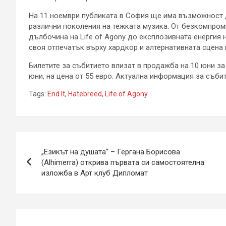
На 11 ноември публиката в София ще има възможност д
различни поколения на тежката музика. От безкомпро
дълбочина на Life of Agony до експлозивната енергия н
своя отпечатък върху хардкор и алтернативната сцен
Билетите за събитието влизат в продажба на 10 юни з
юни, на цена от 55 евро. Актуална информация за съб
Tags:
End It
,
Hatebreed
,
Life of Agony
Навигация
„Езикът на душата“ – Гергана Борисова
(Alhimerra) открива първата си самостоятелна
изложба в Арт клуб Дипломат