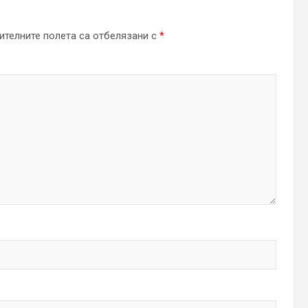
телните полета са отбелязани с
*