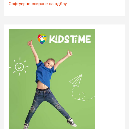
Софтуерно спиране на адблу