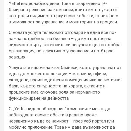
Yettel видеонаблюдение. Това е съвременно IP-
базирано решение за компании, които имат нужда от
контрол и видимост върху своите обекти, съчетано с
възможност за управление и мониторинг на процеси.
С новата услуга телекомът отговаря на една все по-
важна потребност на бизнеса – да има постоянна
видимост върху ключовите си ресурси с цел по-добра
организация, по-ефективно управление и по-бърза
реакция.
Услугата е насочена към бизнеси, които управляват от
една до множество локации – магазини, офиси,
складове, производствени помещения или логистични
бази, където сигурността на хората, активите и
процесите има ключова роля за нормалното
функциониране на дейността.
С „Yettel видеонаблюдение“ компаниите могат да
наблюдават своите обекти в реално време,
независимо къде се намират – през уеб портал или
мобилно приложение. Това им дава възможност да