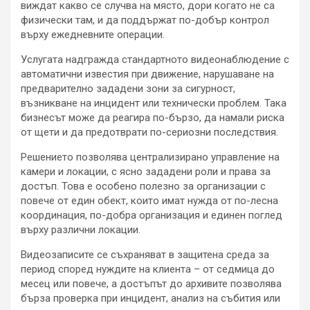
виждат какво се случва на място, дори когато не са
физически там, и да поддържат по-добър контрол
върху ежедневните операции.
Услугата надгражда стандартното видеонаблюдение с
автоматични известия при движение, нарушаване на
предварително зададени зони за сигурност,
възникване на инцидент или технически проблем. Така
бизнесът може да реагира по-бързо, да намали риска
от щети и да предотврати по-сериозни последствия.
Решението позволява централизирано управление на
камери и локации, с ясно зададени роли и права за
достъп. Това е особено полезно за организации с
повече от един обект, които имат нужда от по-лесна
координация, по-добра организация и единен поглед
върху различни локации.
Видеозаписите се съхраняват в защитена среда за
период според нуждите на клиента – от седмица до
месец или повече, а достъпът до архивите позволява
бърза проверка при инцидент, анализ на събития или