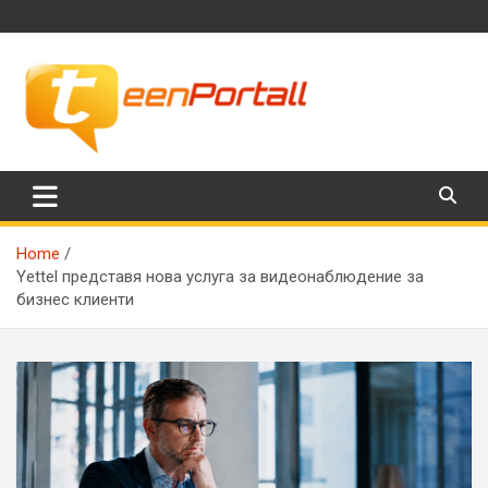
Skip
to
content
Филми, музика, интересни факти и още…
TeenPortall
Home
Yettel представя нова услуга за видеонаблюдение за
бизнес клиенти