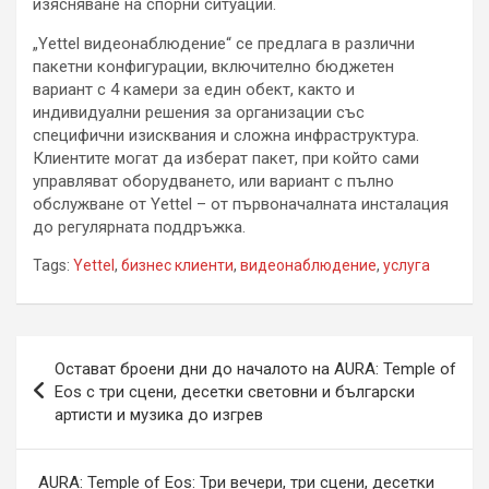
изясняване на спорни ситуации.
„Yettel видеонаблюдение“ се предлага в различни
пакетни конфигурации, включително бюджетен
вариант с 4 камери за един обект, както и
индивидуални решения за организации със
специфични изисквания и сложна инфраструктура.
Клиентите могат да изберат пакет, при който сами
управляват оборудването, или вариант с пълно
обслужване от Yettel – от първоначалната инсталация
до регулярната поддръжка.
Tags:
Yettel
,
бизнес клиенти
,
видеонаблюдение
,
услуга
Навигация
Остават броени дни до началото на AURA: Temple of
Eos с три сцени, десетки световни и български
артисти и музика до изгрев
AURA: Temple of Eos: Три вечери, три сцени, десетки