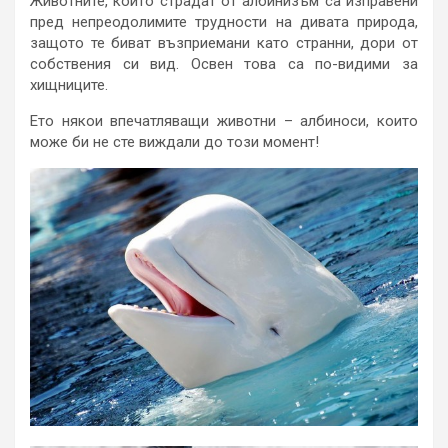
Животните, които страдат от албинизъм са изправени
пред непреодолимите трудности на дивата природа,
защото те биват възприемани като странни, дори от
собствения си вид. Освен това са по-видими за
хищниците.
Ето някои впечатляващи животни – албиноси, които
може би не сте виждали до този момент!