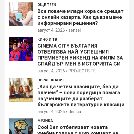
ОЩЕ TEEN
Все повече млади хора се срещат
с онлайн хазарта. Как да вземаме
информирани решения?
август 4, 2026
sensei
КИНО И ТВ
CINEMA CITY БЪЛГАРИЯ
ОТБЕЛЯЗВА НАЙ-УСПЕШНИЯ
ПРЕМИЕРЕН УИКЕНД НА ФИЛМ ЗА
СПАЙДЪР-МЕН В ИСТОРИЯТА СИ
август 4, 2026
PROJECTSITЕ
ОБРАЗОВАНИЕ
„Как да четем класиците, без да
плачем“ – нова поредица помага
на учениците да разберат
българските литературни класици
август 4, 2026
denica
МУЗИКА
Cool Den отбелязват новата
учебна година с щур концерт на