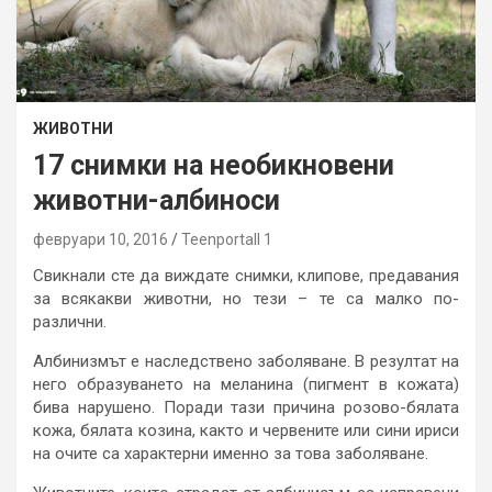
ЖИВОТНИ
17 снимки на необикновени
животни-албиноси
февруари 10, 2016
Teenportall 1
Свикнали сте да виждате снимки, клипове, предавания
за всякакви животни, но тези – те са малко по-
различни.
Албинизмът е наследствено заболяване. В резултат на
него образуването на меланина (пигмент в кожата)
бива нарушено. Поради тази причина розово-бялата
кожа, бялата козина, както и червените или сини ириси
на очите са характерни именно за това заболяване.