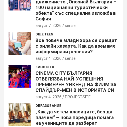
движението „Опознай България –
100 национални туристически
обекта“ със специална изложба в
София
август 7, 2026
sensei
ОЩЕ TEEN
Все повече млади хора се срещат
с онлайн хазарта. Как да вземаме
информирани решения?
август 4, 2026
sensei
КИНО И ТВ
CINEMA CITY БЪЛГАРИЯ
ОТБЕЛЯЗВА НАЙ-УСПЕШНИЯ
ПРЕМИЕРЕН УИКЕНД НА ФИЛМ ЗА
СПАЙДЪР-МЕН В ИСТОРИЯТА СИ
август 4, 2026
PROJECTSITЕ
ОБРАЗОВАНИЕ
„Как да четем класиците, без да
плачем“ – нова поредица помага
на учениците да разберат