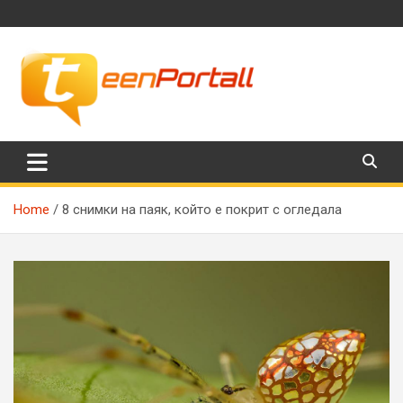
Skip
to
content
Филми, музика, интересни факти и още…
TeenPortall
Home
8 снимки на паяк, който е покрит с огледала