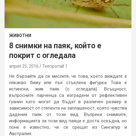
ЖИВОТНИ
8 снимки на паяк, който е
покрит с огледала
април 25, 2016
Teenportall 1
Не бързайте да си мислите, че това, което виждате е
някакво бижу или пък стъклена фигурка. Това е
истински, жив паяк (с огледала). Всъщност,
въпросните парченца са изградени от рефлективен
гуанин като могат да бъдат в различен размер в
зависимост от степента на заплашеност, която чувства
дадения паяк от този вид. Въпреки снимките,
информацията за този вид паяци е доста оскъдна, но
поне е известно, че се срещат из Сингапур и
Австралия.