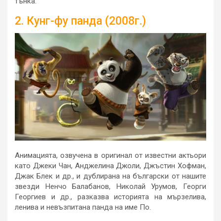
тънка.
2. Кунг-фу панда (2008г.)
Анимацията, озвучена в оригинал от известни актьори
като Джеки Чан, Анджелина Джоли, Джъстин Хофман,
Джак Блек и др., и дублирана на български от нашите
звезди Ненчо Балабанов, Николай Урумов, Георги
Георгиев и др., разказва историята на мързелива,
ленива и невъзпитана панда на име По.