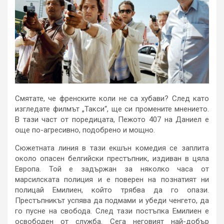
Смятате, че френските коли не са хубави? След като
изгледате филмът „Такси“, ще си промените мнението.
В тази част от поредицата, Пежото 407 на Даниел е
още по-агресивно, подобрено и мощно.
Сюжетната линия в тази екшън комедия се заплита
около опасен белгийски престъпник, издиван в цяла
Европа. Той е задържан за няколко часа от
марсилската полиция и е поверен на познатият ни
полицай Емилиен, който трябва да го опази.
Престъпникът успява да подмами и убеди ченгето, да
го пусне на свобода. След тази постъпка Емилиен е
освободен от служба. Сега неговият най-добър