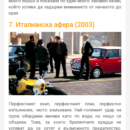
много екшън и показани по един много забавен начин,
който успява да задържи вниманието от началото до
края.
7. Италианска афера (2003)
Перфектният екип, перфектният план, перфектно
изпълнение, чисто измъкване. Най-големият удар на
група обирджии минава като по вода, но нещо се
обърква. Това, за което брилянтните крадци не
успяват да се сетят е възможното предателство.