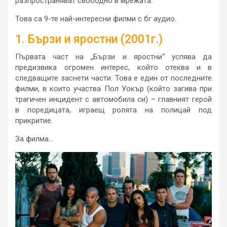
разпространяват свободно в мрежата.
Това са 9-те най-интересни филми с бг аудио.
1. Бързи и яростни (2001г.)
Първата част на „Бързи и яростни“ успява да
предизвика огромен интерес, който отеква и в
следващите заснети части. Това е един от последните
филми, в които участва Пол Уокър (който загива при
трагичен инцидент с автомобила си) – главният герой
в поредицата, играещ ролята на полицай под
прикритие.
За филма…