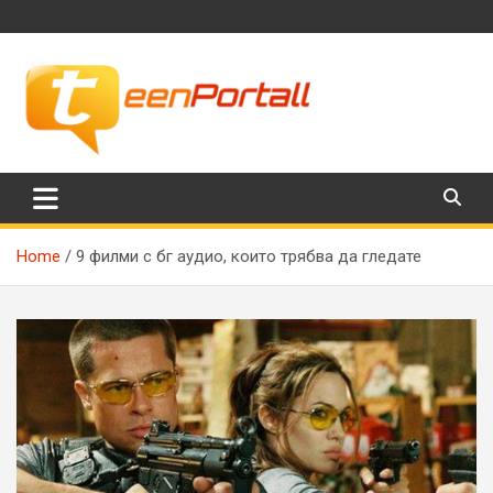
Skip
to
content
Филми, музика, интересни факти и още…
TeenPortall
Home
9 филми с бг аудио, които трябва да гледате