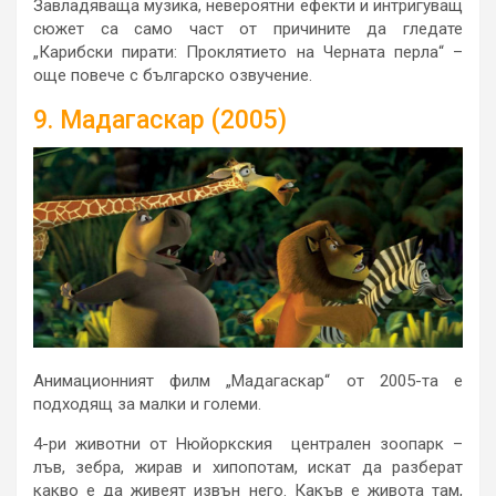
Завладяваща музика, невероятни ефекти и интригуващ
сюжет са само част от причините да гледате
„Карибски пирати: Проклятието на Черната перла“ –
още повече с българско озвучение.
9. Мадагаскар (2005)
Анимационният филм „Мадагаскар“ от 2005-та е
подходящ за малки и големи.
4-ри животни от Нюйоркския централен зоопарк –
лъв, зебра, жирав и хипопотам, искат да разберат
какво е да живеят извън него. Какъв е живота там,