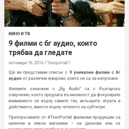
КИНО И ТВ
9 филми с бг аудио, които
трябва да гледате
октомври 16, 2016
Teenportall 1
Ще ви представим списък с
9 уникални филми с бг
аудио
от различни жанрове, които не са за изпускане.
Филмите означени с „Bg Audio“ са с българско
озвучение, което предлага възможност да фокусирате
вниманието си върху самите тях, актьорите, играта и
действието, вместо върху четенето на субтитри.
Препоръчаните от #TeenPortall филмови продукции са
налични в някои магазини – на дискове или се