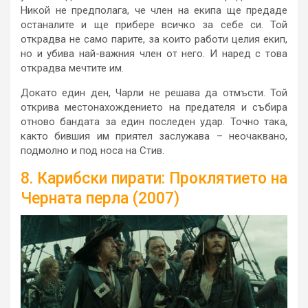
Никой не предполага, че член на екипа ще предаде
останалите и ще прибере всичко за себе си. Той
открадва не само парите, за които работи целия екип,
но и убива най-важния член от него. И наред с това
открадва мечтите им.
Докато един ден, Чарли не решава да отмъсти. Той
открива местонахождението на предателя и събира
отново бандата за един последен удар. Точно така,
както бившия им приятел заслужава – неочаквано,
подмолно и под носа на Стив.
8. Карибски пирати: Проклятието на
Черната перла (2007)