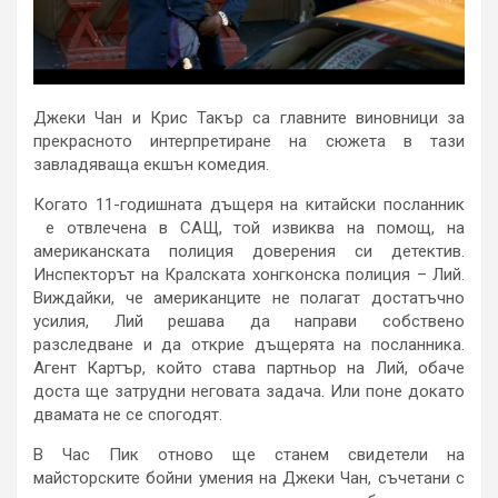
Джеки Чан и Крис Такър са главните виновници за
прекрасното интерпретиране на сюжета в тази
завладяваща екшън комедия.
Когато 11-годишната дъщеря на китайски посланник
е отвлечена в САЩ, той извиква на помощ, на
американската полиция доверения си детектив.
Инспекторът на Кралската хонгконска полиция – Лий.
Виждайки, че американците не полагат достатъчно
усилия, Лий решава да направи собствено
разследване и да открие дъщерята на посланника.
Агент Картър, който става партньор на Лий, обаче
доста ще затрудни неговата задача. Или поне докато
двамата не се спогодят.
В Час Пик отново ще станем свидетели на
майсторските бойни умения на Джеки Чан, съчетани с