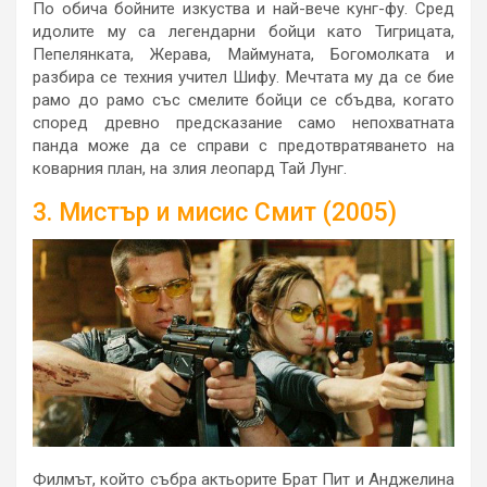
По обича бойните изкуства и най-вече кунг-фу. Сред
идолите му са легендарни бойци като Тигрицата,
Пепелянката, Жерава, Маймуната, Богомолката и
разбира се техния учител Шифу. Мечтата му да се бие
рамо до рамо със смелите бойци се сбъдва, когато
според древно предсказание само непохватната
панда може да се справи с предотвратяването на
коварния план, на злия леопард Тай Лунг.
3. Мистър и мисис Смит (2005)
Филмът, който събра актьорите Брат Пит и Анджелина