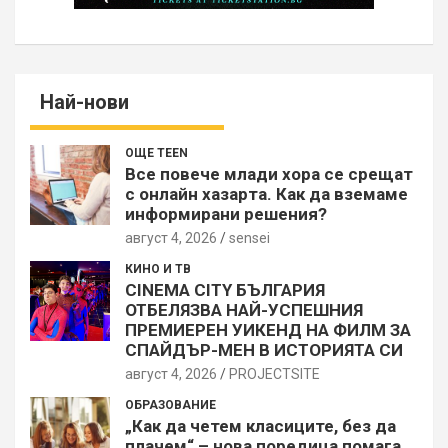
Най-нови
ОЩЕ TEEN
Все повече млади хора се срещат
с онлайн хазарта. Как да вземаме
информирани решения?
август 4, 2026
sensei
КИНО И ТВ
CINEMA CITY БЪЛГАРИЯ
ОТБЕЛЯЗВА НАЙ-УСПЕШНИЯ
ПРЕМИЕРЕН УИКЕНД НА ФИЛМ ЗА
СПАЙДЪР-МЕН В ИСТОРИЯТА СИ
август 4, 2026
PROJECTSITЕ
ОБРАЗОВАНИЕ
„Как да четем класиците, без да
плачем“ – нова поредица помага