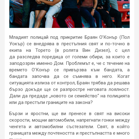
Младият полицай под прикритие Браян О’Конър (Пол
Уокър) се внедрява в престъпния свят и по-точно в
екипа на Торето (в ролята Вин Дизел), с цел
да разследва поредица от големи обири, за които е
заподозрян именно Дом. Проблемът е, че с течение на
времето О’Конър се привързва към бандата, а
бандата започва да се съмнява в него. Когат
ситуацията излиза от контрол, Браян трябва да решава
бързо докъде ще се разпростре неговата лоялност.
Дали да предаде „новото си семейство“ на полицията
или да престъпи границите на закона?
Бързи и яростни, ще ви пренесе в свят на високи
скорости, мощни автомобили, напрегнати гонки между
ченгета и автомобилни състезатели. Свят, в който
границата между почтеността и престъпнастта е много