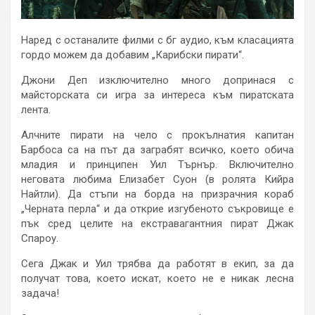
Наред с останалите филми с бг аудио, към класацията
гордо можем да добавим „Карибски пирати“.
Джони Деп изключително много допринася с
майсторската си игра за интереса към пиратската
лента.
Алчните пирати на чело с прокълнатия капитан
Барбоса са на път да заграбят всичко, което обича
младия и принципен Уил Търнър. Включително
неговата любима Елизабет Суон (в ролята Кийра
Найтли). Да стъпи на борда на призрачния кораб
„Черната перла“ и да открие изгубеното съкровище е
пък сред целите на екстравагантния пират Джак
Спароу.
Сега Джак и Уил трябва да работят в екип, за да
получат това, което искат, което не е никак лесна
задача!