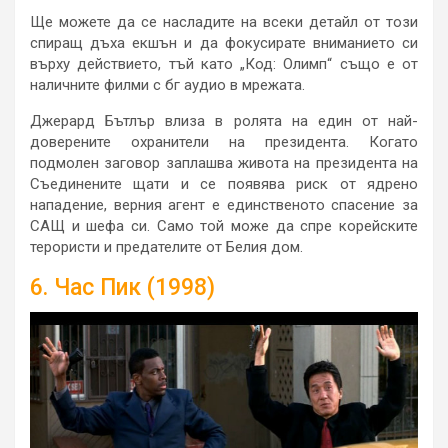
Ще можете да се насладите на всеки детайл от този
спиращ дъха екшън и да фокусирате вниманието си
върху действието, тъй като „Код: Олимп“ също е от
наличните филми с бг аудио в мрежата.
Джерард Бътлър влиза в ролята на един от най-
доверените охранители на президента. Когато
подмолен заговор заплашва живота на президента на
Съединените щати и се появява риск от ядрено
нападение, верния агент е единственото спасение за
САЩ и шефа си. Само той може да спре корейските
терористи и предателите от Белия дом.
6. Час Пик (1998)