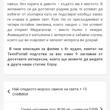
навън, без хората в дивото – където им е мястото. В
желанието си да достигнат родния дом, те успяват да
избягат от зоопарка като не подозират изобщо какво
ги очаква в дивия свят. Към тях се присъединяват и
четири потайни пингвина, които заедно с тях успяват
да открият Мадагаскар – място пълно с лемури.
Анимацията е изпълнена с интересни и забавни случки,
които ще ви очароват и запазят интереса ви докрай.
В тази класация за филми с бг аудио, екипът на
TeenPortall подготви за вас само 9 заглавия от
десетките интересни, които ще можете да видите
в други наши статии. Enjoy.
Навигация
Най-сладкото морско свинче на света + 13
СНИМКИ
Смарт часовник под 40,00 лв – ревю на DZ09