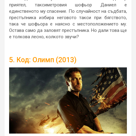
приятел, таксиметровия шофьор Даниел е
единственото му спасение. По случайност на съдбата,
престъпника избира неговото такси при бягството,
така че шофьора е наясно с местоположението му.
Остава само да заловят престъпника. Но дали това ще
е толкова лесно, колкото звучи?
5. Код: Олимп (2013)