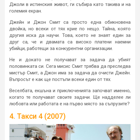
Джоли в истинския живот, ги събира като такива и на
големия екран.
Джейн и Джон Смит са просто една обикновена
двойка, но всеки от тях крие по нещо. Тайна, която
другия иска да научи. Това, което не знаят един за
друг са, че и двамата са високо платени наемни
убийци, работещи за конкурентни организации.
Не и докато не получават за задача да убият
половинката си. Сега мисис Смит трябва да преследва
мистър Смит, а Джон има за задача да очисти Джейн.
Въпросът е как ще постъпи всеки един от тях.
Веселбата, екшъна и приключенията започват именно,
когато те получават своите задачи. Ще надделее ли
любовта или работата е на първо място за съпрузите?
4. Такси 4 (2007)